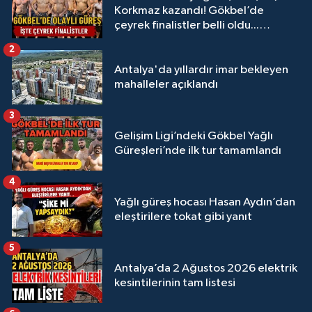
Korkmaz kazandı! Gökbel’de
çeyrek finalistler belli oldu...
Megastar Ali Gürbüz elendi!
2
Antalya'da yıllardır imar bekleyen
mahalleler açıklandı
3
Gelişim Ligi’ndeki Gökbel Yağlı
Güreşleri’nde ilk tur tamamlandı
4
Yağlı güreş hocası Hasan Aydın’dan
eleştirilere tokat gibi yanıt
5
Antalya’da 2 Ağustos 2026 elektrik
kesintilerinin tam listesi