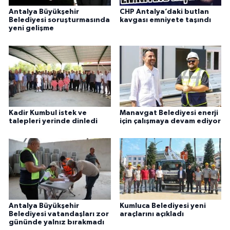
Antalya Büyükşehir
CHP Antalya’daki butlan
Belediyesi soruşturmasında
kavgası emniyete taşındı
yeni gelişme
Kadir Kumbul istek ve
Manavgat Belediyesi enerji
talepleri yerinde dinledi
için çalışmaya devam ediyor
Antalya Büyükşehir
Kumluca Belediyesi yeni
Belediyesi vatandaşları zor
araçlarını açıkladı
gününde yalnız bırakmadı