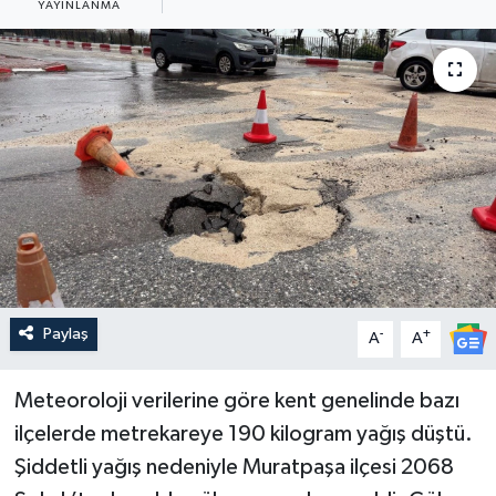
YAYINLANMA
Güncel
Kültür & Sanat
Magazin
Resmi İlan
Sağlık & Yaşam
Siyaset
Paylaş
-
+
A
A
Spor
Meteoroloji verilerine göre kent genelinde bazı
ilçelerde metrekareye 190 kilogram yağış düştü.
Şiddetli yağış nedeniyle Muratpaşa ilçesi 2068