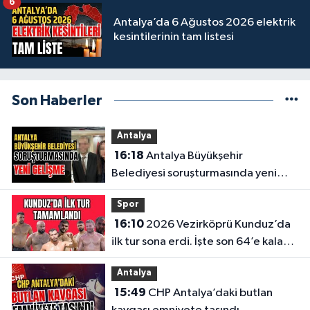
6
Antalya’da 6 Ağustos 2026 elektrik
kesintilerinin tam listesi
Son Haberler
Antalya
16:18
Antalya Büyükşehir
Belediyesi soruşturmasında yeni
gelişme
Spor
16:10
2026 Vezirköprü Kunduz’da
ilk tur sona erdi. İşte son 64’e kalan
başpehlivanlar
Antalya
15:49
CHP Antalya’daki butlan