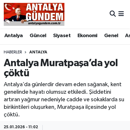
Antalya
Antalya Nöbetçi Eczaneler
Antalya
Güncel
Siyaset
Ekonomi
Genel
A
Asayiş
Antalya Hava Durumu
Bilim & Teknoloji
Antalya Namaz Vakitleri
HABERLER
ANTALYA
Antalya Muratpaşa’da yol
Bölge
Antalya Trafik Yoğunluk Haritası
çöktü
EĞİTİM
Süper Lig Puan Durumu ve Fikstür
Antalya’da günlerdir devam eden sağanak, kent
genelinde hayatı olumsuz etkiledi. Şiddetini
Ekonomi
Tüm Manşetler
artıran yağmur nedeniyle cadde ve sokaklarda su
birikintileri oluşurken, Muratpaşa ilçesinde yol
Genel
Son Dakika Haberleri
çöktü.
Görüntülü Haber
Haber Arşivi
25.01.2026 - 11:02