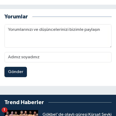
Yorumlar
Gönder
Trend Haberler
1
Gökbel'de olaylı güreşi Kürşat Şevki