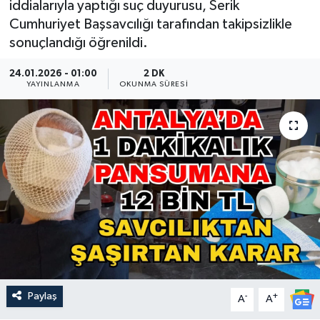
iddialarıyla yaptığı suç duyurusu, Serik
Cumhuriyet Başsavcılığı tarafından takipsizlikle
Güncel
sonuçlandığı öğrenildi.
Kültür & Sanat
24.01.2026 - 01:00
2 DK
YAYINLANMA
OKUNMA SÜRESI
Magazin
Resmi İlan
Sağlık & Yaşam
Siyaset
Spor
Paylaş
-
+
A
A