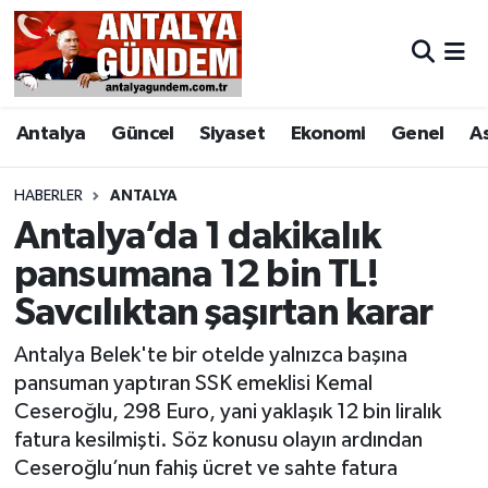
Antalya
Antalya Nöbetçi Eczaneler
Antalya
Güncel
Siyaset
Ekonomi
Genel
A
Asayiş
Antalya Hava Durumu
Bilim & Teknoloji
Antalya Namaz Vakitleri
HABERLER
ANTALYA
Antalya’da 1 dakikalık
Bölge
Antalya Trafik Yoğunluk Haritası
pansumana 12 bin TL!
Savcılıktan şaşırtan karar
EĞİTİM
Süper Lig Puan Durumu ve Fikstür
Antalya Belek'te bir otelde yalnızca başına
Ekonomi
Tüm Manşetler
pansuman yaptıran SSK emeklisi Kemal
Ceseroğlu, 298 Euro, yani yaklaşık 12 bin liralık
Genel
Son Dakika Haberleri
fatura kesilmişti. Söz konusu olayın ardından
Ceseroğlu’nun fahiş ücret ve sahte fatura
Görüntülü Haber
Haber Arşivi