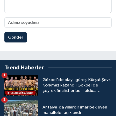
Gönder
Trend Haberler
1
Gökbel'de olaylı güreşi Kürşat Şevki
Korkmaz kazandı! Gökbel’de
çeyrek finalistler belli oldu...
Megastar Ali Gürbüz elendi!
2
Antalya'da yıllardır imar bekleyen
mahalleler açıklandı