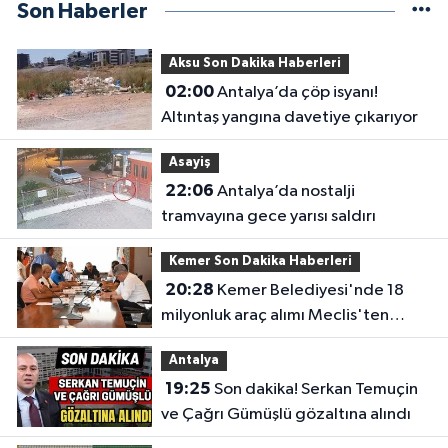
Son Haberler
Aksu Son Dakika Haberleri
02:00
Antalya’da çöp isyanı!
Altıntaş yangına davetiye çıkarıyor
Asayiş
22:06
Antalya’da nostalji
tramvayına gece yarısı saldırı
Kemer Son Dakika Haberleri
20:28
Kemer Belediyesi'nde 18
milyonluk araç alımı Meclis'ten
geçti
Antalya
19:25
Son dakika! Serkan Temuçin
ve Çağrı Gümüşlü gözaltına alındı