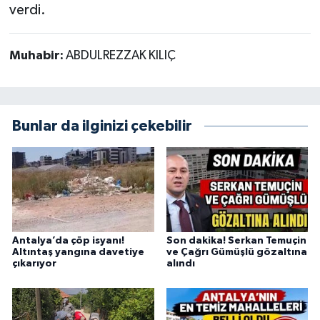
verdi.
Muhabir:
ABDULREZZAK KILIÇ
Bunlar da ilginizi çekebilir
Antalya’da çöp isyanı!
Son dakika! Serkan Temuçin
Altıntaş yangına davetiye
ve Çağrı Gümüşlü gözaltına
çıkarıyor
alındı