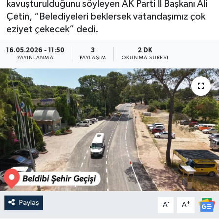
kavuşturulduğunu söyleyen AK Parti İl Başkanı Ali
Çetin, “Belediyeleri beklersek vatandaşımız çok
Güncel
eziyet çekecek” dedi.
Kültür & Sanat
16.05.2026 - 11:50
3
2 DK
YAYINLANMA
PAYLAŞIM
OKUNMA SÜRESI
Magazin
Resmi İlan
Sağlık & Yaşam
Siyaset
Spor
Paylaş
-
+
A
A