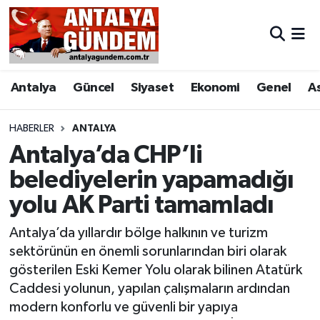
Antalya
Antalya Nöbetçi Eczaneler
Antalya
Güncel
Siyaset
Ekonomi
Genel
A
Asayiş
Antalya Hava Durumu
Bilim & Teknoloji
Antalya Namaz Vakitleri
HABERLER
ANTALYA
Antalya’da CHP’li
Bölge
Antalya Trafik Yoğunluk Haritası
belediyelerin yapamadığı
yolu AK Parti tamamladı
EĞİTİM
Süper Lig Puan Durumu ve Fikstür
Antalya’da yıllardır bölge halkının ve turizm
Ekonomi
Tüm Manşetler
sektörünün en önemli sorunlarından biri olarak
gösterilen Eski Kemer Yolu olarak bilinen Atatürk
Genel
Son Dakika Haberleri
Caddesi yolunun, yapılan çalışmaların ardından
modern konforlu ve güvenli bir yapıya
Görüntülü Haber
Haber Arşivi