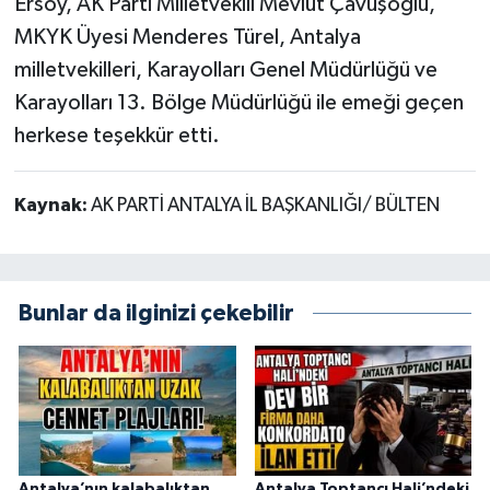
Ersoy, AK Parti Milletvekili Mevlüt Çavuşoğlu,
MKYK Üyesi Menderes Türel, Antalya
milletvekilleri, Karayolları Genel Müdürlüğü ve
Karayolları 13. Bölge Müdürlüğü ile emeği geçen
herkese teşekkür etti.
Kaynak:
AK PARTİ ANTALYA İL BAŞKANLIĞI/ BÜLTEN
Bunlar da ilginizi çekebilir
Antalya’nın kalabalıktan
Antalya Toptancı Hali’ndeki