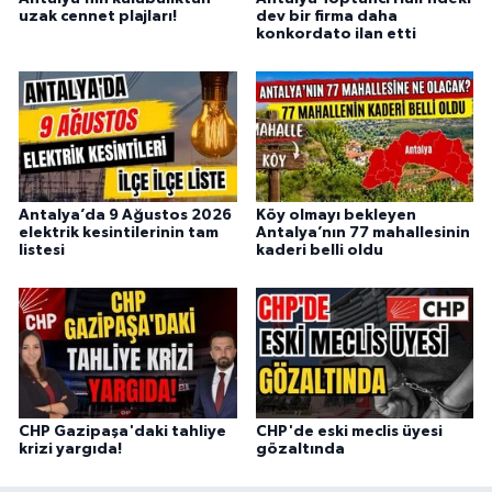
uzak cennet plajları!
dev bir firma daha
konkordato ilan etti
Antalya’da 9 Ağustos 2026
Köy olmayı bekleyen
elektrik kesintilerinin tam
Antalya’nın 77 mahallesinin
listesi
kaderi belli oldu
CHP Gazipaşa'daki tahliye
CHP'de eski meclis üyesi
krizi yargıda!
gözaltında