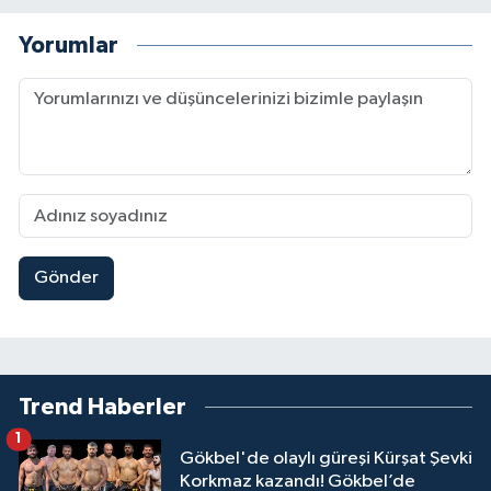
Yorumlar
Gönder
Trend Haberler
1
Gökbel'de olaylı güreşi Kürşat Şevki
Korkmaz kazandı! Gökbel’de