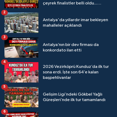
çeyrek finalistler belli oldu...
Megastar Ali Gürbüz elendi!
2
Antalya'da yıllardır imar bekleyen
mahalleler açıklandı
3
Antalya’nın bir dev firması da
konkordato ilan etti
4
2026 Vezirköprü Kunduz’da ilk tur
sona erdi. İşte son 64’e kalan
başpehlivanlar
5
Gelişim Ligi’ndeki Gökbel Yağlı
Güreşleri’nde ilk tur tamamlandı
6