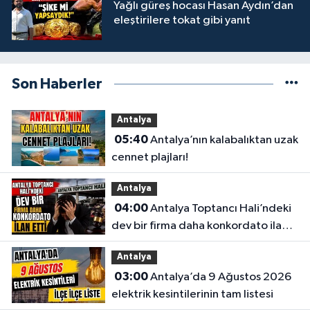
Yağlı güreş hocası Hasan Aydın’dan
eleştirilere tokat gibi yanıt
Son Haberler
Antalya
05:40
Antalya’nın kalabalıktan uzak
cennet plajları!
Antalya
04:00
Antalya Toptancı Hali’ndeki
dev bir firma daha konkordato ilan
etti
Antalya
03:00
Antalya’da 9 Ağustos 2026
elektrik kesintilerinin tam listesi