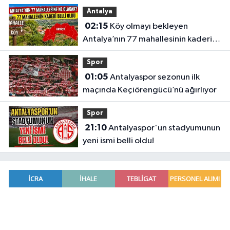
Antalya
02:15
Köy olmayı bekleyen
Antalya’nın 77 mahallesinin kaderi
belli oldu
Spor
01:05
Antalyaspor sezonun ilk
maçında Keçiörengücü’nü ağırlıyor
Spor
21:10
Antalyaspor'un stadyumunun
yeni ismi belli oldu!