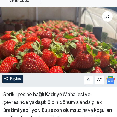
YAYINLANMA
Güncel
Kültür & Sanat
Magazin
Resmi İlan
Sağlık & Yaşam
Siyaset
Paylaş
-
+
A
A
Spor
Serik ilçesine bağlı Kadriye Mahallesi ve
çevresinde yaklaşık 6 bin dönüm alanda çilek
üretimi yapılıyor. Bu sezon olumsuz hava koşulları