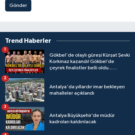
Gönder
Trend Haberler
1
Gökbel'de olaylı güreşi Kürşat Şevki
Korkmaz kazandı! Gökbel’de
çeyrek finalistler belli oldu...
Megastar Ali Gürbüz elendi!
2
Antalya'da yıllardır imar bekleyen
mahalleler açıklandı
3
Antalya Büyükşehir’de müdür
kadroları kaldırılacak