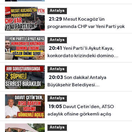
Meclis'e taşıdı
Antalya
21:29
Mesut Kocagöz’ün
programında CHP var Yeni Parti yok
Antalya
20:41
Yeni Parti'li Aykut Kaya,
konkordato krizindeki domino
etkisini gözler önüne serdi
Antalya
20:03
Son dakika! Antalya
Büyükşehir Belediyesi
soruşturmasında 2 şüpheli serbest
Antalya
bırakıldı
19:05
Davut Çetin’den, ATSO
adaylık ofisine görkemli açılış
Antalya