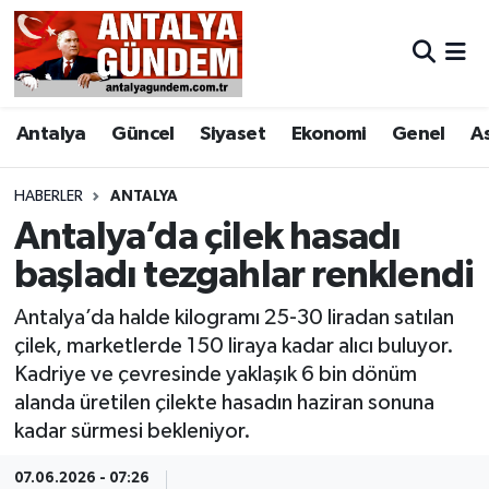
Antalya
Antalya Nöbetçi Eczaneler
Antalya
Güncel
Siyaset
Ekonomi
Genel
A
Asayiş
Antalya Hava Durumu
Bilim & Teknoloji
Antalya Namaz Vakitleri
HABERLER
ANTALYA
Antalya’da çilek hasadı
Bölge
Antalya Trafik Yoğunluk Haritası
başladı tezgahlar renklendi
EĞİTİM
Süper Lig Puan Durumu ve Fikstür
Antalya’da halde kilogramı 25-30 liradan satılan
çilek, marketlerde 150 liraya kadar alıcı buluyor.
Ekonomi
Tüm Manşetler
Kadriye ve çevresinde yaklaşık 6 bin dönüm
alanda üretilen çilekte hasadın haziran sonuna
Genel
Son Dakika Haberleri
kadar sürmesi bekleniyor.
Görüntülü Haber
Haber Arşivi
07.06.2026 - 07:26