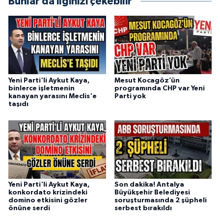
Bunlar da ilginizi çekebilir
Yeni Parti'li Aykut Kaya,
Mesut Kocagöz’ün
binlerce işletmenin
programında CHP var Yeni
kanayan yarasını Meclis'e
Parti yok
taşıdı
Yeni Parti'li Aykut Kaya,
Son dakika! Antalya
konkordato krizindeki
Büyükşehir Belediyesi
domino etkisini gözler
soruşturmasında 2 şüpheli
önüne serdi
serbest bırakıldı