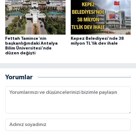
Fettah Tamince'nin
Kepez Belediyesi'nde 38
başkanlığındaki Antalya
milyon TL'lik dev ihale
Bilim Üniversitesi'nde
düzen değişti
Yorumlar