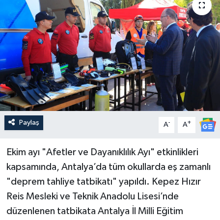
Güncel
Kültür & Sanat
Magazin
Resmi İlan
Sağlık & Yaşam
Paylaş
-
+
A
A
Siyaset
Ekim ayı "Afetler ve Dayanıklılık Ayı" etkinlikleri
kapsamında, Antalya’da tüm okullarda eş zamanlı
Spor
"deprem tahliye tatbikatı" yapıldı. Kepez Hızır
Reis Mesleki ve Teknik Anadolu Lisesi’nde
düzenlenen tatbikata Antalya İl Milli Eğitim