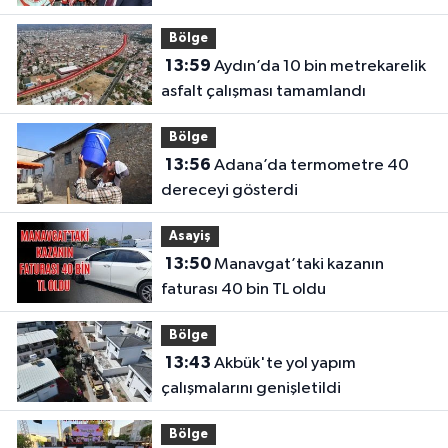
destek
Bölge
13:59
Aydın’da 10 bin metrekarelik
asfalt çalışması tamamlandı
Bölge
13:56
Adana’da termometre 40
dereceyi gösterdi
Asayiş
13:50
Manavgat’taki kazanın
faturası 40 bin TL oldu
Bölge
13:43
Akbük'te yol yapım
çalışmalarını genişletildi
Bölge