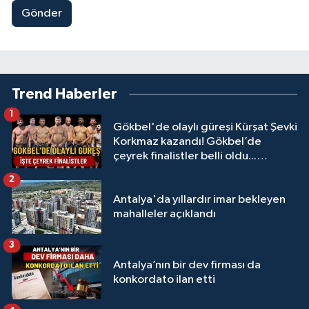
Gönder
Trend Haberler
1
Gökbel'de olaylı güreşi Kürşat Şevki
Korkmaz kazandı! Gökbel’de
çeyrek finalistler belli oldu...
Megastar Ali Gürbüz elendi!
2
Antalya'da yıllardır imar bekleyen
mahalleler açıklandı
3
Antalya’nın bir dev firması da
konkordato ilan etti