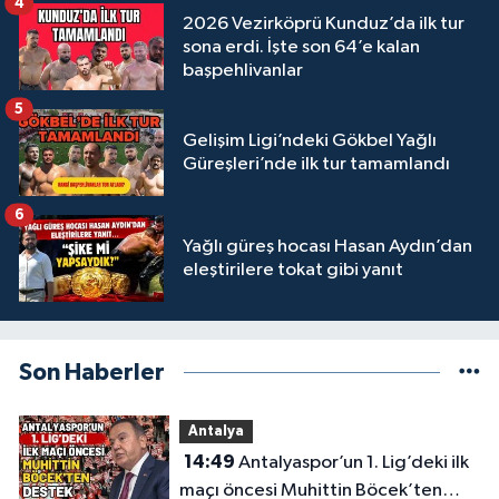
4
2026 Vezirköprü Kunduz’da ilk tur
sona erdi. İşte son 64’e kalan
başpehlivanlar
5
Gelişim Ligi’ndeki Gökbel Yağlı
Güreşleri’nde ilk tur tamamlandı
6
Yağlı güreş hocası Hasan Aydın’dan
eleştirilere tokat gibi yanıt
Son Haberler
Antalya
14:49
Antalyaspor’un 1. Lig’deki ilk
maçı öncesi Muhittin Böcek’ten