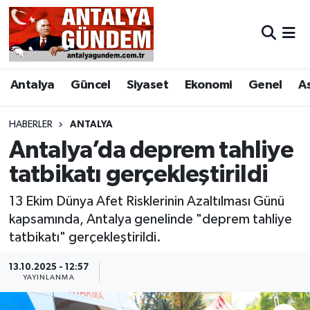
Antalya
Antalya Nöbetçi Eczaneler
Antalya
Güncel
Siyaset
Ekonomi
Genel
A
Asayiş
Antalya Hava Durumu
Bilim & Teknoloji
Antalya Namaz Vakitleri
HABERLER
ANTALYA
Antalya’da deprem tahliye
Bölge
Antalya Trafik Yoğunluk Haritası
tatbikatı gerçekleştirildi
EĞİTİM
Süper Lig Puan Durumu ve Fikstür
13 Ekim Dünya Afet Risklerinin Azaltılması Günü
kapsamında, Antalya genelinde "deprem tahliye
Ekonomi
Tüm Manşetler
tatbikatı" gerçekleştirildi.
Genel
Son Dakika Haberleri
13.10.2025 - 12:57
YAYINLANMA
Görüntülü Haber
Haber Arşivi