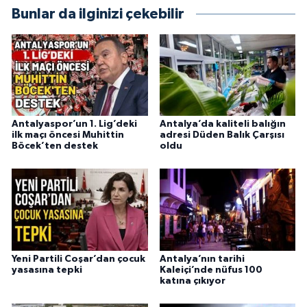
Bunlar da ilginizi çekebilir
Antalyaspor’un 1. Lig’deki
Antalya’da kaliteli balığın
ilk maçı öncesi Muhittin
adresi Düden Balık Çarşısı
Böcek’ten destek
oldu
Yeni Partili Coşar’dan çocuk
Antalya’nın tarihi
yasasına tepki
Kaleiçi’nde nüfus 100
katına çıkıyor