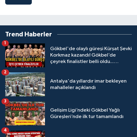
Trend Haberler
1
Gökbel'de olaylı güreşi Kürşat Şevki
Korkmaz kazandı! Gökbel’de
çeyrek finalistler belli oldu...
Megastar Ali Gürbüz elendi!
2
Antalya'da yıllardır imar bekleyen
mahalleler açıklandı
3
Gelişim Ligi’ndeki Gökbel Yağlı
Güreşleri’nde ilk tur tamamlandı
4