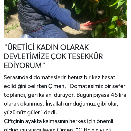
"ÜRETİCİ KADIN OLARAK
DEVLETİMİZE ÇOK TEŞEKKÜR
EDİYORUM"
Serasındaki domateslerin henüz bir kez hasat
edildiğini belirten Çimen, "Domatesimiz bir sefer
toplandı, geri kalanı duruyor. Bugün piyasa 45 lira
olarak okunmuş. İnşallah umduğumuz gibi olur,
yüzümüz güler" dedi.
Çiftçinin ayakta kalmasının herkes için önemli
olduğunu vurgulayan Çimen, "Çiftçinin yüzü