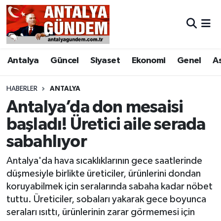
Antalya
Antalya Nöbetçi Eczaneler
Antalya
Güncel
Siyaset
Ekonomi
Genel
A
Asayiş
Antalya Hava Durumu
Bilim & Teknoloji
Antalya Namaz Vakitleri
HABERLER
ANTALYA
Antalya’da don mesaisi
Bölge
Antalya Trafik Yoğunluk Haritası
başladı! Üretici aile serada
sabahlıyor
EĞİTİM
Süper Lig Puan Durumu ve Fikstür
Antalya'da hava sıcaklıklarının gece saatlerinde
Ekonomi
Tüm Manşetler
düşmesiyle birlikte üreticiler, ürünlerini dondan
koruyabilmek için seralarında sabaha kadar nöbet
Genel
Son Dakika Haberleri
tuttu. Üreticiler, sobaları yakarak gece boyunca
seraları ısıttı, ürünlerinin zarar görmemesi için
Görüntülü Haber
Haber Arşivi