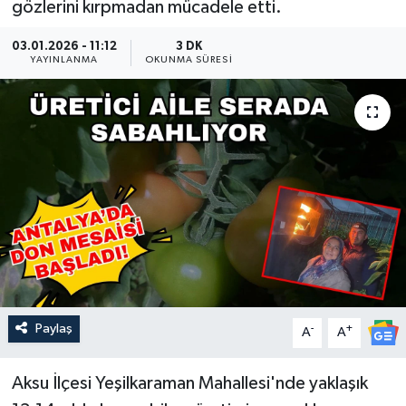
gözlerini kırpmadan mücadele etti.
Güncel
03.01.2026 - 11:12
3 DK
YAYINLANMA
OKUNMA SÜRESI
Kültür & Sanat
Magazin
Resmi İlan
Sağlık & Yaşam
Siyaset
Spor
Paylaş
-
+
A
A
Aksu İlçesi Yeşilkaraman Mahallesi'nde yaklaşık