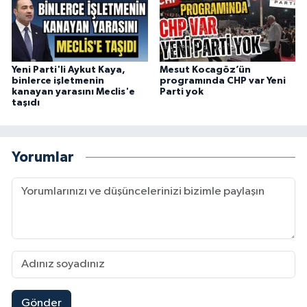
Yeni Parti'li Aykut Kaya,
Mesut Kocagöz’ün
binlerce işletmenin
programında CHP var Yeni
kanayan yarasını Meclis'e
Parti yok
taşıdı
Yorumlar
Gönder