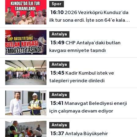
Spor
16:10
2026 Vezirköprü Kunduz’da
ilk tur sona erdi. İşte son 64’e kalan
başpehlivanlar
Antalya
15:49
CHP Antalya’daki butlan
kavgası emniyete taşındı
Antalya
15:45
Kadir Kumbul istek ve
talepleri yerinde dinledi
Antalya
15:41
Manavgat Belediyesi enerji
için çalışmaya devam ediyor
Antalya
15:37
Antalya Büyükşehir