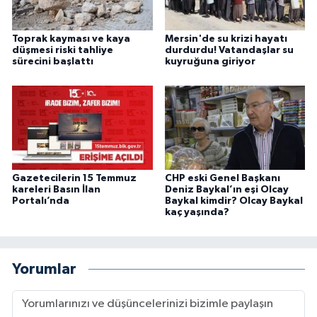
Toprak kayması ve kaya
Mersin'de su krizi hayatı
düşmesi riski tahliye
durdurdu! Vatandaşlar su
sürecini başlattı
kuyruğuna giriyor
Gazetecilerin 15 Temmuz
CHP eski Genel Başkanı
kareleri Basın İlan
Deniz Baykal’ın eşi Olcay
Portalı’nda
Baykal kimdir? Olcay Baykal
kaç yaşında?
Yorumlar