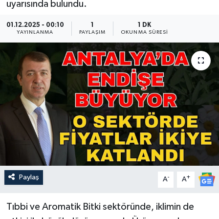
uyarısında bulundu.
Güncel
01.12.2025 - 00:10
1
1 DK
YAYINLANMA
PAYLAŞIM
OKUNMA SÜRESI
Kültür & Sanat
Magazin
Resmi İlan
Sağlık & Yaşam
Siyaset
Spor
Paylaş
-
+
A
A
Tıbbi ve Aromatik Bitki sektöründe, iklimin de