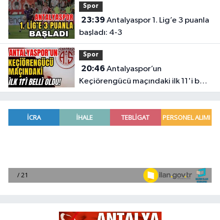
Spor
23:39
Antalyaspor 1. Lig’e 3 puanla
başladı: 4-3
Spor
20:46
Antalyaspor’un
Keçiörengücü maçındaki ilk 11'i belli
oldu!