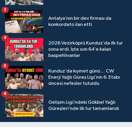
3
Antalya’nın bir dev firması da
konkordato ilan etti
4
2026 Vezirköprü Kunduz’da ilk tur
sona erdi. İşte son 64’e kalan
başpehlivanlar
5
Kunduz’da kıymet günü… CW
Enerji Yağlı Güreş Ligi’nin 6. Etabı
öncesi nefesler tutuldu
6
Gelişim Ligi’ndeki Gökbel Yağlı
Güreşleri’nde ilk tur tamamlandı