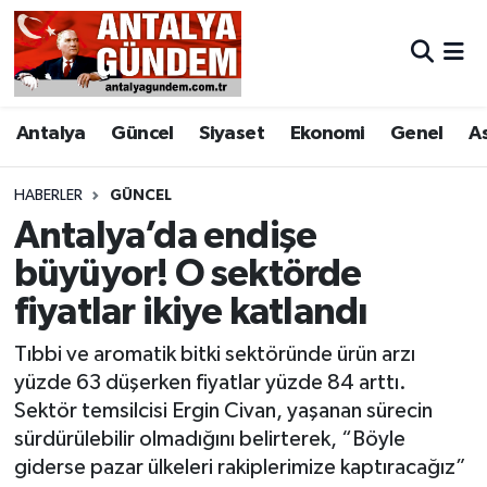
Antalya
Antalya Nöbetçi Eczaneler
Antalya
Güncel
Siyaset
Ekonomi
Genel
A
Asayiş
Antalya Hava Durumu
Bilim & Teknoloji
Antalya Namaz Vakitleri
HABERLER
GÜNCEL
Antalya’da endişe
Bölge
Antalya Trafik Yoğunluk Haritası
büyüyor! O sektörde
fiyatlar ikiye katlandı
EĞİTİM
Süper Lig Puan Durumu ve Fikstür
Tıbbi ve aromatik bitki sektöründe ürün arzı
Ekonomi
Tüm Manşetler
yüzde 63 düşerken fiyatlar yüzde 84 arttı.
Sektör temsilcisi Ergin Civan, yaşanan sürecin
Genel
Son Dakika Haberleri
sürdürülebilir olmadığını belirterek, “Böyle
giderse pazar ülkeleri rakiplerimize kaptıracağız”
Görüntülü Haber
Haber Arşivi