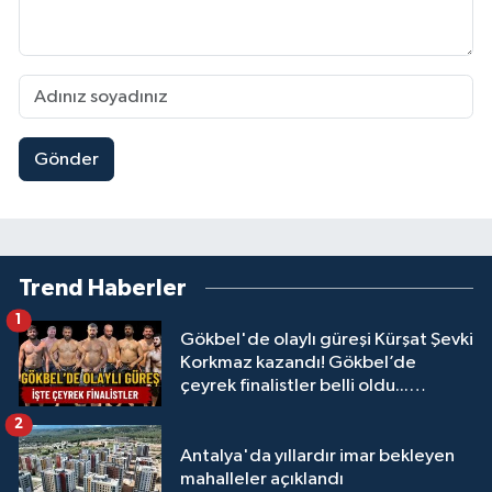
Gönder
Trend Haberler
1
Gökbel'de olaylı güreşi Kürşat Şevki
Korkmaz kazandı! Gökbel’de
çeyrek finalistler belli oldu...
Megastar Ali Gürbüz elendi!
2
Antalya'da yıllardır imar bekleyen
mahalleler açıklandı