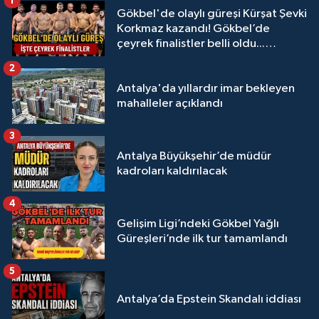
1
Gökbel'de olaylı güreşi Kürşat Şevki
Korkmaz kazandı! Gökbel’de
çeyrek finalistler belli oldu...
Megastar Ali Gürbüz elendi!
2
Antalya'da yıllardır imar bekleyen
mahalleler açıklandı
3
Antalya Büyükşehir’de müdür
kadroları kaldırılacak
4
Gelişim Ligi’ndeki Gökbel Yağlı
Güreşleri’nde ilk tur tamamlandı
5
Antalya’da Epstein Skandalı iddiası