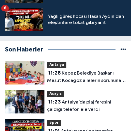
6
Yağlı güreş hocası Hasan Aydın’dan
eleştirilere tokat gibi yanıt
Son Haberler
Antalya
11:28
Kepez Belediye Başkanı
Mesut Kocagöz ailelerin sorununa
çözüm arıyor
Asayiş
11:23
Antalya’da plaj faresini
çaldığı telefon ele verdi
Spor
11:01