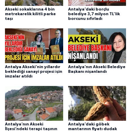
Akseki sokaklarına 4 bin
Antalya’daki borçlu
metrekarelik kilitli parke
belediye 3,7 milyon TL’lik
taşı
borcunu sıfırladı
Antalya Akseki’nin yıllardır
Antalya’nın Akseki Belediye
beklediği sanayi projesi için
Başkanı nişanlandı
imzalar atıldı
Antalya’nın Akseki
Antalya’daki göbek
İlçesi’ndeki terapi taşının
mantarının fiyatı dudak