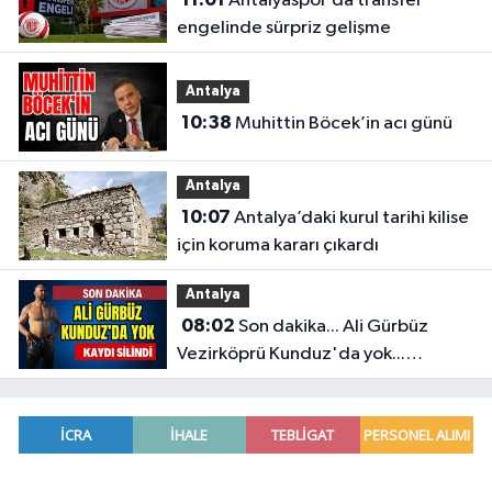
Antalyaspor’da transfer
engelinde sürpriz gelişme
Antalya
10:38
Muhittin Böcek’in acı günü
Antalya
10:07
Antalya’daki kurul tarihi kilise
için koruma kararı çıkardı
Antalya
08:02
Son dakika... Ali Gürbüz
Vezirköprü Kunduz'da yok...
Antalyalı başpehlivanın ismi
sistemden silindi