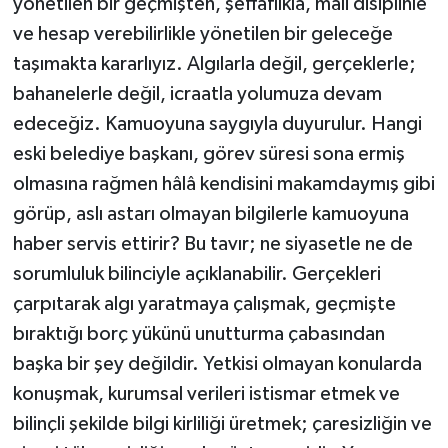
yönetilen bir geçmişten, şeffaflıkla, mali disiplinle
ve hesap verebilirlikle yönetilen bir geleceğe
taşımakta kararlıyız. Algılarla değil, gerçeklerle;
bahanelerle değil, icraatla yolumuza devam
edeceğiz. Kamuoyuna saygıyla duyurulur. Hangi
eski belediye başkanı, görev süresi sona ermiş
olmasına rağmen hâlâ kendisini makamdaymış gibi
görüp, aslı astarı olmayan bilgilerle kamuoyuna
haber servis ettirir? Bu tavır; ne siyasetle ne de
sorumluluk bilinciyle açıklanabilir. Gerçekleri
çarpıtarak algı yaratmaya çalışmak, geçmişte
bıraktığı borç yükünü unutturma çabasından
başka bir şey değildir. Yetkisi olmayan konularda
konuşmak, kurumsal verileri istismar etmek ve
bilinçli şekilde bilgi kirliliği üretmek; çaresizliğin ve