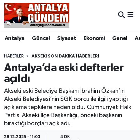
Antalya
Antalya Nöbetçi Eczaneler
Antalya
Güncel
Siyaset
Ekonomi
Genel
A
Asayiş
Antalya Hava Durumu
Bilim & Teknoloji
Antalya Namaz Vakitleri
HABERLER
AKSEKI SON DAKIKA HABERLERI
Antalya’da eski defterler
Bölge
Antalya Trafik Yoğunluk Haritası
açıldı
EĞİTİM
Süper Lig Puan Durumu ve Fikstür
Akseki eski Belediye Başkanı İbrahim Özkan’ın
Akseki Belediyesi’nin SGK borcu ile ilgili yaptığı
Ekonomi
Tüm Manşetler
açıklama tepkilere neden oldu. Cumhuriyet Halk
Partisi Akseki İlçe Başkanlığı, önceki başkanın
Genel
Son Dakika Haberleri
bıraktığı borçları açıkladı.
Görüntülü Haber
Haber Arşivi
28.12.2025 - 11:03
4 DK