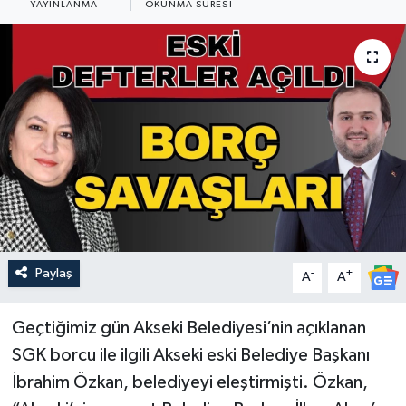
YAYINLANMA
OKUNMA SÜRESI
Güncel
Kültür & Sanat
Magazin
Resmi İlan
Sağlık & Yaşam
Siyaset
Paylaş
-
+
A
A
Spor
Geçtiğimiz gün Akseki Belediyesi’nin açıklanan
SGK borcu ile ilgili Akseki eski Belediye Başkanı
İbrahim Özkan, belediyeyi eleştirmişti. Özkan,