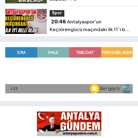
Spor
20:46
Antalyaspor’un
Keçiörengücü maçındaki ilk 11'i belli
oldu!