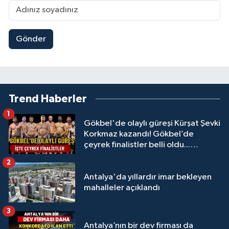
Gönder
Trend Haberler
1
Gökbel'de olaylı güreşi Kürşat Şevki
Korkmaz kazandı! Gökbel’de
çeyrek finalistler belli oldu...
Megastar Ali Gürbüz elendi!
2
Antalya'da yıllardır imar bekleyen
mahalleler açıklandı
3
Antalya’nın bir dev firması da