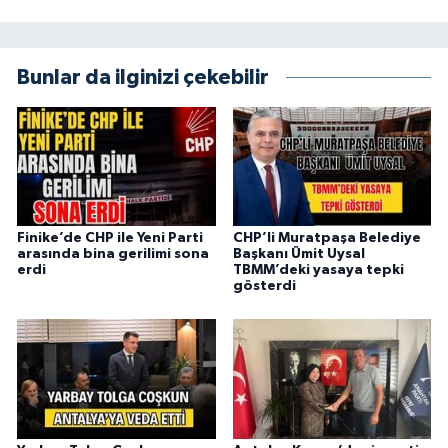
Bunlar da ilginizi çekebilir
Finike’de CHP ile Yeni Parti
CHP’li Muratpaşa Belediye
arasında bina gerilimi sona
Başkanı Ümit Uysal
erdi
TBMM’deki yasaya tepki
gösterdi