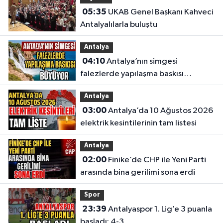
05:35
UKAB Genel Başkanı Kahveci
Antalyalılarla buluştu
Antalya
04:10
Antalya’nın simgesi
falezlerde yapılaşma baskısı
büyüyor
Antalya
03:00
Antalya’da 10 Ağustos 2026
elektrik kesintilerinin tam listesi
Antalya
02:00
Finike’de CHP ile Yeni Parti
arasında bina gerilimi sona erdi
Spor
23:39
Antalyaspor 1. Lig’e 3 puanla
başladı: 4-3