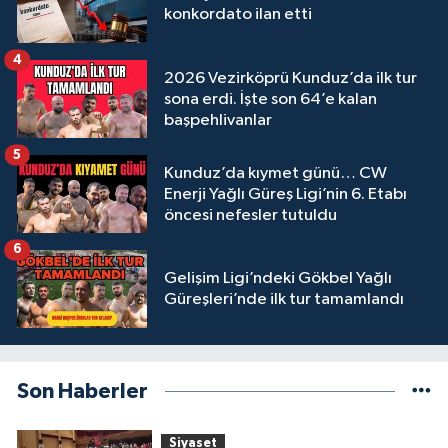
konkordato ilan etti
4
2026 Vezirköprü Kunduz’da ilk tur
sona erdi. İşte son 64’e kalan
başpehlivanlar
5
Kunduz’da kıymet günü… CW
Enerji Yağlı Güreş Ligi’nin 6. Etabı
öncesi nefesler tutuldu
6
Gelişim Ligi’ndeki Gökbel Yağlı
Güreşleri’nde ilk tur tamamlandı
Son Haberler
Siyaset