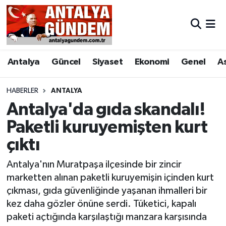
Antalya
Antalya Nöbetçi Eczaneler
Antalya
Güncel
Siyaset
Ekonomi
Genel
A
Asayiş
Antalya Hava Durumu
Bilim & Teknoloji
Antalya Namaz Vakitleri
HABERLER
ANTALYA
Antalya'da gıda skandalı!
Bölge
Antalya Trafik Yoğunluk Haritası
Paketli kuruyemişten kurt
çıktı
EĞİTİM
Süper Lig Puan Durumu ve Fikstür
Antalya'nın Muratpaşa ilçesinde bir zincir
Ekonomi
Tüm Manşetler
marketten alınan paketli kuruyemişin içinden kurt
çıkması, gıda güvenliğinde yaşanan ihmalleri bir
Genel
Son Dakika Haberleri
kez daha gözler önüne serdi. Tüketici, kapalı
paketi açtığında karşılaştığı manzara karşısında
Görüntülü Haber
Haber Arşivi