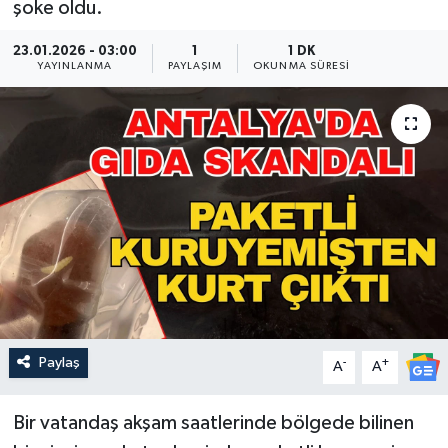
şoke oldu.
Güncel
23.01.2026 - 03:00
1
1 DK
YAYINLANMA
PAYLAŞIM
OKUNMA SÜRESI
Kültür & Sanat
Magazin
Resmi İlan
Sağlık & Yaşam
Siyaset
Spor
Paylaş
-
+
A
A
Bir vatandaş akşam saatlerinde bölgede bilinen