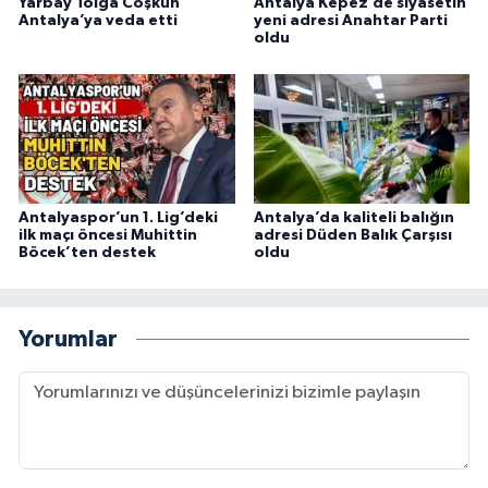
Yarbay Tolga Coşkun
Antalya Kepez’de siyasetin
Antalya’ya veda etti
yeni adresi Anahtar Parti
oldu
Antalyaspor’un 1. Lig’deki
Antalya’da kaliteli balığın
ilk maçı öncesi Muhittin
adresi Düden Balık Çarşısı
Böcek’ten destek
oldu
Yorumlar