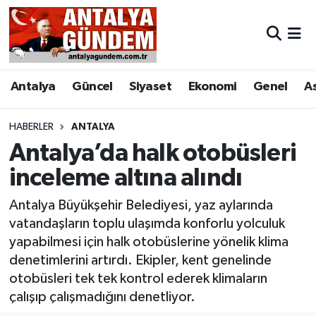
Antalya
Antalya Nöbetçi Eczaneler
Antalya
Güncel
Siyaset
Ekonomi
Genel
A
Asayiş
Antalya Hava Durumu
Bilim & Teknoloji
Antalya Namaz Vakitleri
HABERLER
ANTALYA
Antalya’da halk otobüsleri
Bölge
Antalya Trafik Yoğunluk Haritası
inceleme altına alındı
EĞİTİM
Süper Lig Puan Durumu ve Fikstür
Antalya Büyükşehir Belediyesi, yaz aylarında
vatandaşların toplu ulaşımda konforlu yolculuk
Ekonomi
Tüm Manşetler
yapabilmesi için halk otobüslerine yönelik klima
denetimlerini artırdı. Ekipler, kent genelinde
Genel
Son Dakika Haberleri
otobüsleri tek tek kontrol ederek klimaların
çalışıp çalışmadığını denetliyor.
Görüntülü Haber
Haber Arşivi