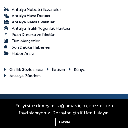
Antalya Nöbetçi Eczaneler
Antalya Hava Durumu
Antalya Namaz Vakitleri
Antalya Trafik Yoğunluk Haritası
Puan Durumu ve Fikstür
Tüm Manşetler
Son Dakika Haberleri
Haber Arşivi
Gizlilik Sözleşmesi
İletişim
Künye
Antalya Gündem
RSS
Copyright © 2024. Her hakkı saklıdır.
En iyi site deneyimi sağlamak için çerezlerden
faydalanıyoruz. Detaylar için lütfen tıklayın.
Haber Yazılımı:
TE Bilişim
TAMAM