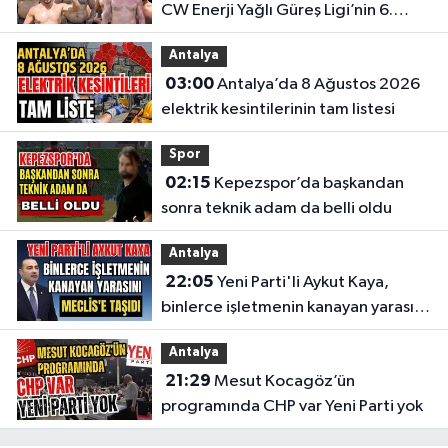
CW Enerji Yağlı Güreş Ligi’nin 6.
Etabı öncesi nefesler tutuldu
Antalya
03:00
Antalya’da 8 Ağustos 2026
elektrik kesintilerinin tam listesi
Spor
02:15
Kepezspor’da başkandan
sonra teknik adam da belli oldu
Antalya
22:05
Yeni Parti'li Aykut Kaya,
binlerce işletmenin kanayan yarasını
Meclis'e taşıdı
Antalya
21:29
Mesut Kocagöz’ün
programında CHP var Yeni Parti yok