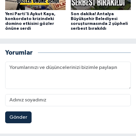
Yeni Parti'li Aykut Kaya,
Son dakika! Antalya
konkordato krizindeki
Büyükşehir Belediyesi
domino etkisini gözler
soruşturmasında 2 şüpheli
önüne serdi
serbest bırakıldı
Yorumlar
Gönder