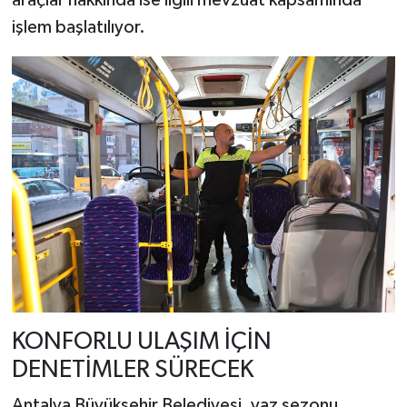
araçlar hakkında ise ilgili mevzuat kapsamında
işlem başlatılıyor.
KONFORLU ULAŞIM İÇİN
DENETİMLER SÜRECEK
Antalya Büyükşehir Belediyesi, yaz sezonu