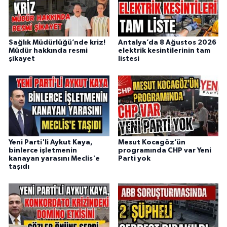
Sağlık Müdürlüğü’nde kriz!
Antalya’da 8 Ağustos 2026
Müdür hakkında resmi
elektrik kesintilerinin tam
şikayet
listesi
Yeni Parti'li Aykut Kaya,
Mesut Kocagöz’ün
binlerce işletmenin
programında CHP var Yeni
kanayan yarasını Meclis'e
Parti yok
taşıdı