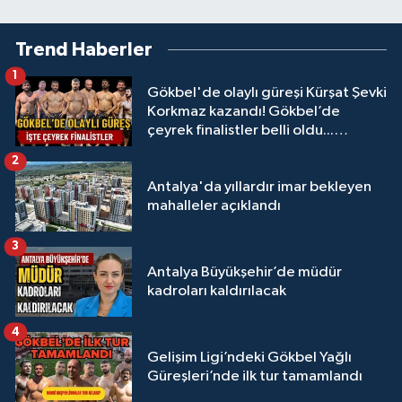
Trend Haberler
1
Gökbel'de olaylı güreşi Kürşat Şevki
Korkmaz kazandı! Gökbel’de
çeyrek finalistler belli oldu...
Megastar Ali Gürbüz elendi!
2
Antalya'da yıllardır imar bekleyen
mahalleler açıklandı
3
Antalya Büyükşehir’de müdür
kadroları kaldırılacak
4
Gelişim Ligi’ndeki Gökbel Yağlı
Güreşleri’nde ilk tur tamamlandı