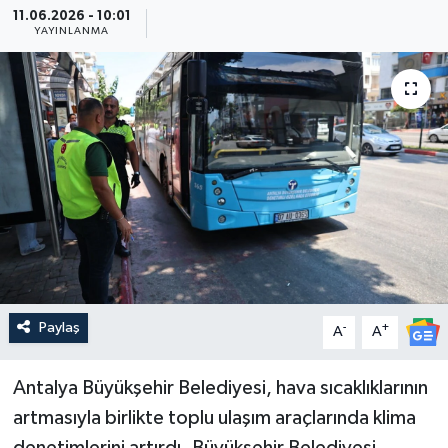
11.06.2026 - 10:01
YAYINLANMA
Güncel
Kültür & Sanat
Magazin
Resmi İlan
Sağlık & Yaşam
Siyaset
Paylaş
-
+
A
A
Spor
Antalya Büyükşehir Belediyesi, hava sıcaklıklarının
artmasıyla birlikte toplu ulaşım araçlarında klima