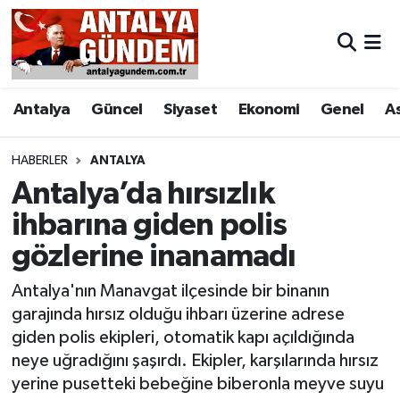
Antalya
Antalya Nöbetçi Eczaneler
Antalya
Güncel
Siyaset
Ekonomi
Genel
A
Asayiş
Antalya Hava Durumu
Bilim & Teknoloji
Antalya Namaz Vakitleri
HABERLER
ANTALYA
Antalya’da hırsızlık
Bölge
Antalya Trafik Yoğunluk Haritası
ihbarına giden polis
gözlerine inanamadı
EĞİTİM
Süper Lig Puan Durumu ve Fikstür
Antalya'nın Manavgat ilçesinde bir binanın
Ekonomi
Tüm Manşetler
garajında hırsız olduğu ihbarı üzerine adrese
giden polis ekipleri, otomatik kapı açıldığında
Genel
Son Dakika Haberleri
neye uğradığını şaşırdı. Ekipler, karşılarında hırsız
yerine pusetteki bebeğine biberonla meyve suyu
Görüntülü Haber
Haber Arşivi