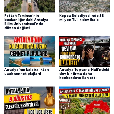
Fettah Tamince'nin
Kepez Belediyesi'nde 38
başkanlığındaki Antalya
milyon TL'lik dev ihale
Bilim Üniversitesi'nde
düzen değişti
Antalya’nın kalabalıktan
Antalya Toptancı Hali’ndeki
uzak cennet plajları!
dev bir firma daha
konkordato ilan etti