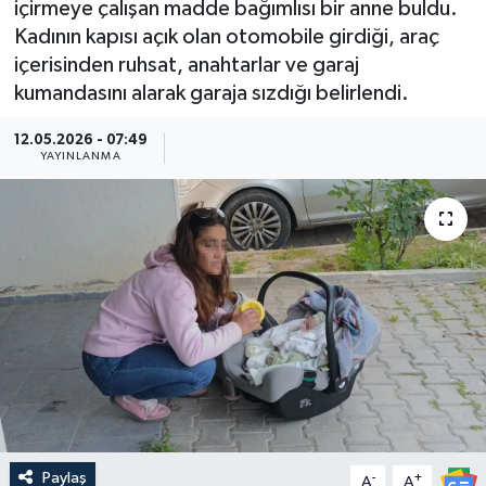
içirmeye çalışan madde bağımlısı bir anne buldu.
Kadının kapısı açık olan otomobile girdiği, araç
Güncel
içerisinden ruhsat, anahtarlar ve garaj
kumandasını alarak garaja sızdığı belirlendi.
Kültür & Sanat
12.05.2026 - 07:49
Magazin
YAYINLANMA
Resmi İlan
Sağlık & Yaşam
Siyaset
Spor
Paylaş
-
+
A
A