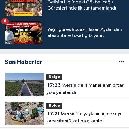
Gelişim Ligi’ndeki Gökbel Yağlı
Güreşleri’nde ilk tur tamamlandı
6
Yağlı güreş hocası Hasan Aydın’dan
eleştirilere tokat gibi yanıt
Son Haberler
Bölge
17:23
Mersin’de 4 mahallenin ortak
yolu yenilendi
Bölge
17:21
Mersin’de yaylanın içme suyu
kapasitesi 2 katına çıkarıldı