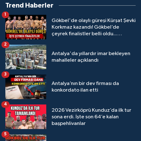
Trend Haberler
1
Gökbel'de olaylı güreşi Kürşat Şevki
Korkmaz kazandı! Gökbel’de
çeyrek finalistler belli oldu...
Megastar Ali Gürbüz elendi!
2
Antalya'da yıllardır imar bekleyen
mahalleler açıklandı
3
Antalya’nın bir dev firması da
konkordato ilan etti
4
2026 Vezirköprü Kunduz’da ilk tur
sona erdi. İşte son 64’e kalan
başpehlivanlar
5