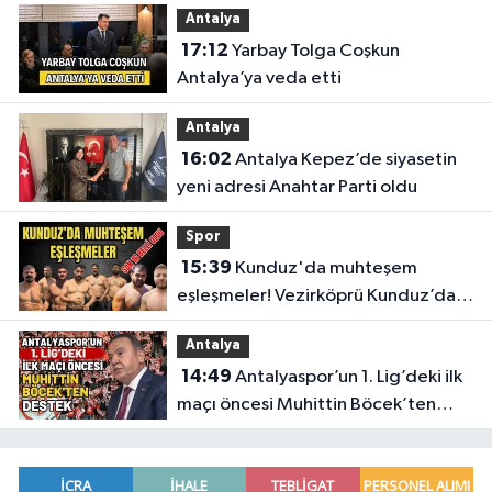
Antalya
17:12
Yarbay Tolga Coşkun
Antalya’ya veda etti
Antalya
16:02
Antalya Kepez’de siyasetin
yeni adresi Anahtar Parti oldu
Spor
15:39
Kunduz'da muhteşem
eşleşmeler! Vezirköprü Kunduz’da
nefesler tutuldu, son 16 belli oldu
Antalya
14:49
Antalyaspor’un 1. Lig’deki ilk
maçı öncesi Muhittin Böcek’ten
destek