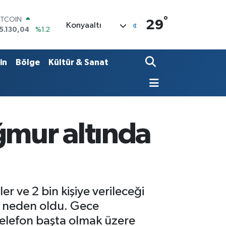
°
OLAR
29
Konyaaltı
7,7106
%0.17
URO
5,1652
%0.27
TERLİN
in
Bölge
Kültür & Sanat
4,4046
%0.35
RAM ALTIN
648.99
%2.59
İST100
3.773
%-19
ITCOIN
ğmur altında
5.130,04
%1.2
er ve 2 bin kişiye verileceği
a neden oldu. Gece
telefon başta olmak üzere