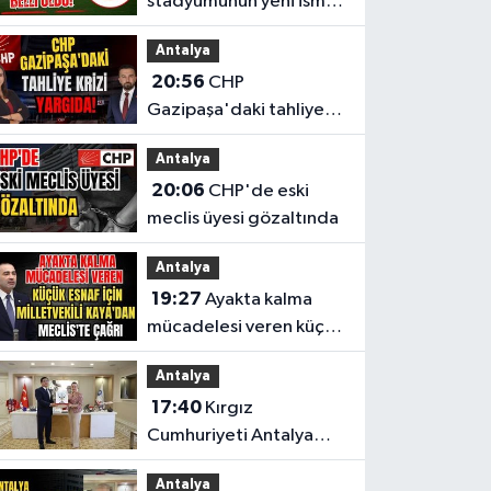
stadyumunun yeni ismi
belli oldu!
Antalya
20:56
CHP
Gazipaşa'daki tahliye
krizi yargıda!
Antalya
20:06
CHP'de eski
meclis üyesi gözaltında
Antalya
19:27
Ayakta kalma
mücadelesi veren küçük
esnaf için Milletvekili
Antalya
Kaya'dan Meclis'te
17:40
Kırgız
çağrı
Cumhuriyeti Antalya
Başkonsolosu’ndan
Antalya
anlamlı ziyaret