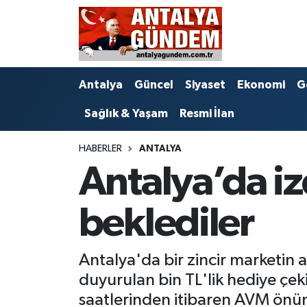
Antalya
Antalya Nöbetçi Eczaneler
Antalya
Güncel
Siyaset
Ekonomi
G
Asayiş
Antalya Hava Durumu
Sağlık & Yaşam
Resmi İlan
Bilim & Teknoloji
Antalya Namaz Vakitleri
HABERLER
ANTALYA
Bölge
Antalya Trafik Yoğunluk Haritası
Antalya’da i
EĞİTİM
Süper Lig Puan Durumu ve Fikstür
beklediler
Ekonomi
Tüm Manşetler
Antalya'da bir zincir marketin aç
Genel
Son Dakika Haberleri
duyurulan bin TL'lik hediye çe
Görüntülü Haber
Haber Arşivi
saatlerinden itibaren AVM önün