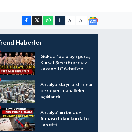
-
+
A
A
Trend Haberler
Gökbel'de olaylı güreşi
Kürşat Şevki Korkmaz
kazandı! Gökbel’de
çeyrek finalistler belli
oldu... Megastar Ali
Antalya'da yıllardır imar
Gürbüz elendi!
bekleyen mahalleler
açıklandı
Antalya’nın bir dev
firması da konkordato
ilan etti