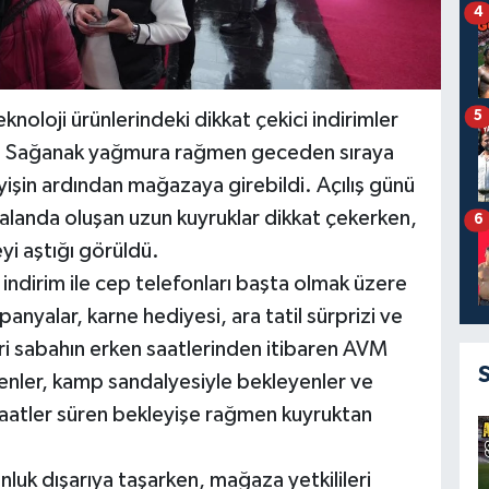
4
5
eknoloji ürünlerindeki dikkat çekici indirimler
u. Sağanak yağmura rağmen geceden sıraya
yişin ardından mağazaya girebildi. Açılış günü
alanda oluşan uzun kuyruklar dikkat çekerken,
6
yi aştığı görüldü.
 indirim ile cep telefonları başta olmak üzere
nyalar, karne hediyesi, ara tatil sürprizi ve
i sabahın erken saatlerinden itibaren AVM
enler, kamp sandalyesiyle bekleyenler ve
 saatler süren bekleyişe rağmen kuyruktan
luk dışarıya taşarken, mağaza yetkilileri