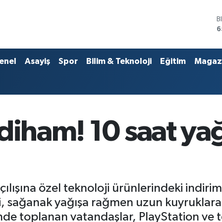
D
4
E
5
S
enel
Asayiş
Spor
Bilim & Teknoloji
Eğitim
Magaz
6
G
6
B
1
B
zdiham! 10 saat ya
6
ılışına özel teknoloji ürünlerindeki indiriml
ki, sağanak yağışa rağmen uzun kuyruklar
de toplanan vatandaşlar, PlayStation ve 