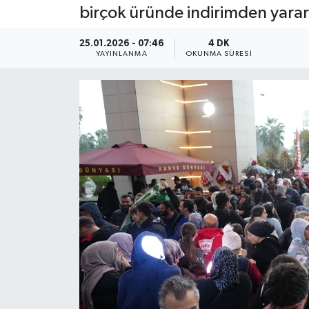
birçok üründe indirimden yararl
Güncel
25.01.2026 - 07:46
4 DK
YAYINLANMA
OKUNMA SÜRESI
Kültür & Sanat
Magazin
Resmi İlan
Sağlık & Yaşam
Siyaset
Spor