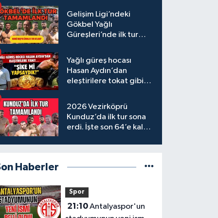
Gelişim Ligi’ndeki
Gökbel Yağlı
Güreşleri’nde ilk tur
tamamlandı
Yağlı güreş hocası
Hasan Aydın’dan
eleştirilere tokat gibi
yanıt
2026 Vezirköprü
Kunduz’da ilk tur sona
erdi. İşte son 64’e kalan
başpehlivanlar
Son Haberler
Spor
21:10
Antalyaspor'un