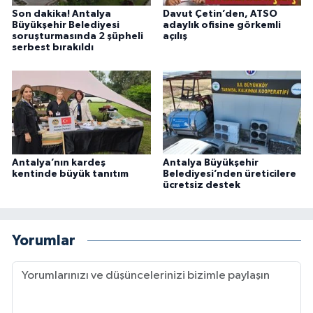
Son dakika! Antalya
Davut Çetin’den, ATSO
Büyükşehir Belediyesi
adaylık ofisine görkemli
soruşturmasında 2 şüpheli
açılış
serbest bırakıldı
Antalya’nın kardeş
Antalya Büyükşehir
kentinde büyük tanıtım
Belediyesi’nden üreticilere
ücretsiz destek
Yorumlar