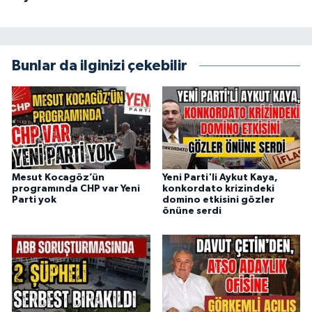
Bunlar da ilginizi çekebilir
Mesut Kocagöz’ün
Yeni Parti'li Aykut Kaya,
programında CHP var Yeni
konkordato krizindeki
Parti yok
domino etkisini gözler
önüne serdi