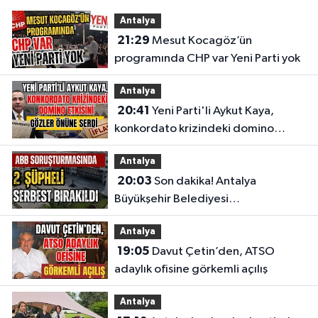
Antalya
21:29
Mesut Kocagöz’ün
programında CHP var Yeni Parti yok
Antalya
20:41
Yeni Parti'li Aykut Kaya,
konkordato krizindeki domino
etkisini gözler önüne serdi
Antalya
20:03
Son dakika! Antalya
Büyükşehir Belediyesi
soruşturmasında 2 şüpheli serbest
Antalya
bırakıldı
19:05
Davut Çetin’den, ATSO
adaylık ofisine görkemli açılış
Antalya