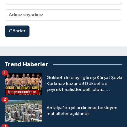
Gönder
Trend Haberler
1
Gökbel'de olaylı güreşi Kürşat Şevki
Korkmaz kazandı! Gökbel’de
çeyrek finalistler belli oldu...
Megastar Ali Gürbüz elendi!
2
Antalya'da yıllardır imar bekleyen
mahalleler açıklandı
3