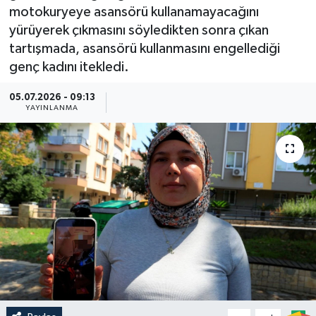
motokuryeye asansörü kullanamayacağını
Güncel
yürüyerek çıkmasını söyledikten sonra çıkan
tartışmada, asansörü kullanmasını engellediği
Kültür & Sanat
genç kadını itekledi.
Magazin
05.07.2026 - 09:13
YAYINLANMA
Resmi İlan
Sağlık & Yaşam
Siyaset
Spor