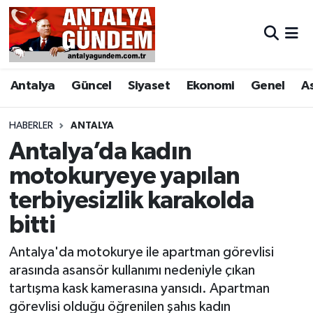
Antalya
Antalya Nöbetçi Eczaneler
Antalya
Güncel
Siyaset
Ekonomi
Genel
A
Asayiş
Antalya Hava Durumu
Bilim & Teknoloji
Antalya Namaz Vakitleri
HABERLER
ANTALYA
Antalya’da kadın
Bölge
Antalya Trafik Yoğunluk Haritası
motokuryeye yapılan
terbiyesizlik karakolda
EĞİTİM
Süper Lig Puan Durumu ve Fikstür
bitti
Ekonomi
Tüm Manşetler
Antalya'da motokurye ile apartman görevlisi
Genel
Son Dakika Haberleri
arasında asansör kullanımı nedeniyle çıkan
tartışma kask kamerasına yansıdı. Apartman
Görüntülü Haber
Haber Arşivi
görevlisi olduğu öğrenilen şahıs kadın