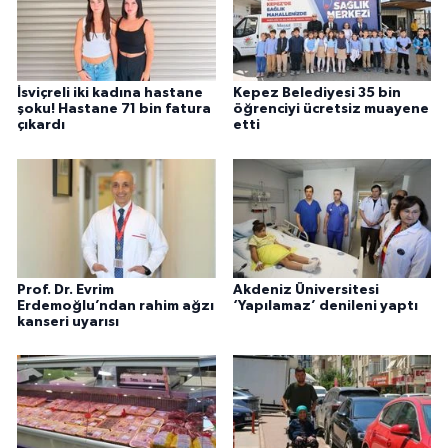
İsviçreli iki kadına hastane
Kepez Belediyesi 35 bin
şoku! Hastane 71 bin fatura
öğrenciyi ücretsiz muayene
çıkardı
etti
Prof. Dr. Evrim
Akdeniz Üniversitesi
Erdemoğlu’ndan rahim ağzı
‘Yapılamaz’ denileni yaptı
kanseri uyarısı