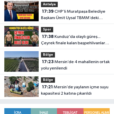
Antalya
17:39
CHP’li Muratpaşa Belediye
Başkanı Ümit Uysal TBMM’deki
yasaya tepki gösterdi
Spor
17:38
Kunduz’da olaylı güreş...
Çeyrek finale kalan başpehlivanlar
belli oldu
Bölge
17:23
Mersin’de 4 mahallenin ortak
yolu yenilendi
Bölge
17:21
Mersin’de yaylanın içme suyu
kapasitesi 2 katına çıkarıldı