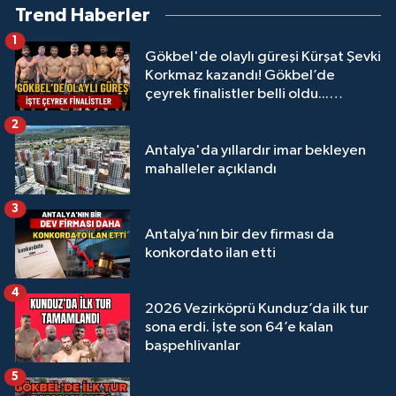
Trend Haberler
1
Gökbel'de olaylı güreşi Kürşat Şevki
Korkmaz kazandı! Gökbel’de
çeyrek finalistler belli oldu...
Megastar Ali Gürbüz elendi!
2
Antalya'da yıllardır imar bekleyen
mahalleler açıklandı
3
Antalya’nın bir dev firması da
konkordato ilan etti
4
2026 Vezirköprü Kunduz’da ilk tur
sona erdi. İşte son 64’e kalan
başpehlivanlar
5