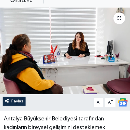
YAYINLANMA
Güncel
Kültür & Sanat
Magazin
Resmi İlan
Sağlık & Yaşam
Siyaset
Spor
Paylaş
-
+
A
A
Antalya Büyükşehir Belediyesi tarafından
kadınların bireysel gelişimini desteklemek