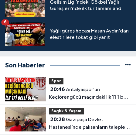
Gelişim Ligi’ndeki Gökbel Yağlı
Güreşleri’nde ilk tur tamamlandı
6
Yağlı güreş hocası Hasan Aydın’dan
eleştirilere tokat gibi yanıt
Son Haberler
Spor
20:46
Antalyaspor’un
Keçiörengücü maçındaki ilk 11'i belli
oldu!
Sağlık & Yaşam
20:28
Gazipaşa Devlet
Hastanesi’nde çalışanların talepleri
masaya yatırıldı