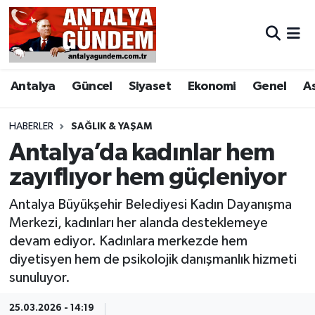
Antalya
Antalya Nöbetçi Eczaneler
Antalya
Güncel
Siyaset
Ekonomi
Genel
A
Asayiş
Antalya Hava Durumu
Bilim & Teknoloji
Antalya Namaz Vakitleri
HABERLER
SAĞLIK & YAŞAM
Antalya’da kadınlar hem
Bölge
Antalya Trafik Yoğunluk Haritası
zayıflıyor hem güçleniyor
EĞİTİM
Süper Lig Puan Durumu ve Fikstür
Antalya Büyükşehir Belediyesi Kadın Dayanışma
Merkezi, kadınları her alanda desteklemeye
Ekonomi
Tüm Manşetler
devam ediyor. Kadınlara merkezde hem
diyetisyen hem de psikolojik danışmanlık hizmeti
Genel
Son Dakika Haberleri
sunuluyor.
Görüntülü Haber
Haber Arşivi
25.03.2026 - 14:19