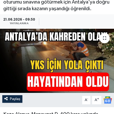
oturumu sınavına götürmek için Antalya'ya doğru
gittiği sırada kazanın yaşandığı öğrenildi.
Güncel
21.06.2026 - 09:50
Kültür & Sanat
YAYINLANMA
Magazin
Resmi İlan
Sağlık & Yaşam
Siyaset
Spor
Paylaş
-
+
A
A