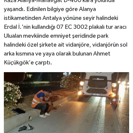
Kaza Alanya-Manavgat D-400 kara yolunda
yaşandı. Edinilen bilgiye göre Alanya
istikametinden Antalya yönüne seyir halindeki
Erdal İ.'nin kullandığı 07 EC 3002 plakalı tur aracı
Ulualan mevkiinde emniyet şeridinde park
halindeki özel şirkete ait vidanjöre, vidanjörün sol
arka kısmına ve yaya olarak bulunan Ahmet
Küçükgök'e çarptı.