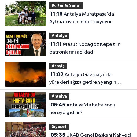
Kültür & Sanat
11:16
Antalya Muratpaşa’da
Aytmatov’un mirası büyüyor
Antalya
11:11
Mesut Kocagöz Kepez’in
patronlarını açıkladı
Asayiş
11:02
Antalya Gazipaşa’da
yürekleri ağza getiren yangın
söndürüldü
Antalya
06:45
Antalya’da hafta sonu
nereye gidilir?
Siyaset
05:35
UKAB Genel Başkanı Kahveci