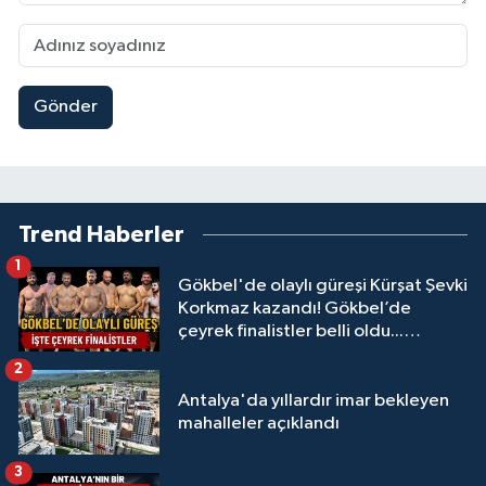
Gönder
Trend Haberler
1
Gökbel'de olaylı güreşi Kürşat Şevki
Korkmaz kazandı! Gökbel’de
çeyrek finalistler belli oldu...
Megastar Ali Gürbüz elendi!
2
Antalya'da yıllardır imar bekleyen
mahalleler açıklandı
3