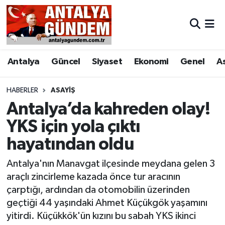
Antalya
Antalya Nöbetçi Eczaneler
Antalya
Güncel
Siyaset
Ekonomi
Genel
A
Asayiş
Antalya Hava Durumu
Bilim & Teknoloji
Antalya Namaz Vakitleri
HABERLER
ASAYIŞ
Antalya’da kahreden olay!
Bölge
Antalya Trafik Yoğunluk Haritası
YKS için yola çıktı
hayatından oldu
EĞİTİM
Süper Lig Puan Durumu ve Fikstür
Antalya'nın Manavgat ilçesinde meydana gelen 3
Ekonomi
Tüm Manşetler
araçlı zincirleme kazada önce tur aracının
çarptığı, ardından da otomobilin üzerinden
Genel
Son Dakika Haberleri
geçtiği 44 yaşındaki Ahmet Küçükgök yaşamını
yitirdi. Küçükkök'ün kızını bu sabah YKS ikinci
Görüntülü Haber
Haber Arşivi