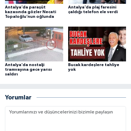
Antalya’da paraşüt
Antalya’da plaj faresini
kazasında gözler Necati
çaldığı telefon ele verdi
Topaloğlu’nun oğlunda
Antalya’da nostalji
Bucak kardeşlere tahliye
tramvayına gece yarısı
yok
saldırı
Yorumlar