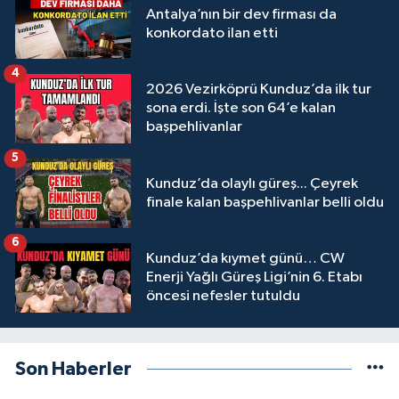
Antalya’nın bir dev firması da
konkordato ilan etti
4
2026 Vezirköprü Kunduz’da ilk tur
sona erdi. İşte son 64’e kalan
başpehlivanlar
5
Kunduz’da olaylı güreş... Çeyrek
finale kalan başpehlivanlar belli oldu
6
Kunduz’da kıymet günü… CW
Enerji Yağlı Güreş Ligi’nin 6. Etabı
öncesi nefesler tutuldu
Son Haberler