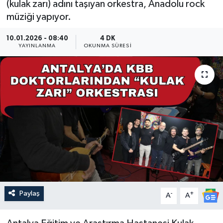
(kulak zarı) adını taşıyan orkestra, Anadolu rock
müziği yapıyor.
Güncel
10.01.2026 - 08:40
4 DK
Kültür & Sanat
YAYINLANMA
OKUNMA SÜRESI
Magazin
Resmi İlan
Sağlık & Yaşam
Siyaset
Spor
Paylaş
-
+
A
A