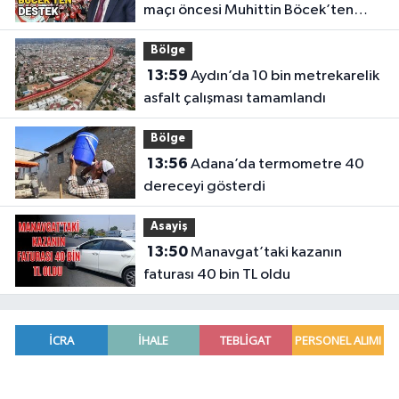
maçı öncesi Muhittin Böcek’ten
destek
Bölge
13:59
Aydın’da 10 bin metrekarelik
asfalt çalışması tamamlandı
Bölge
13:56
Adana’da termometre 40
dereceyi gösterdi
Asayiş
13:50
Manavgat’taki kazanın
faturası 40 bin TL oldu