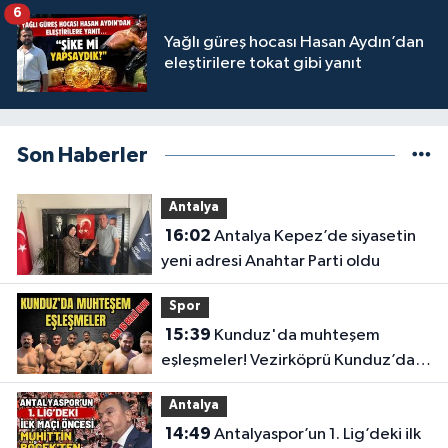
6
Yağlı güreş hocası Hasan Aydın’dan
eleştirilere tokat gibi yanıt
Son Haberler
Antalya
16:02
Antalya Kepez’de siyasetin
yeni adresi Anahtar Parti oldu
Spor
15:39
Kunduz'da muhteşem
eşleşmeler! Vezirköprü Kunduz’da
nefesler tutuldu, son 16 belli oldu
Antalya
14:49
Antalyaspor’un 1. Lig’deki ilk