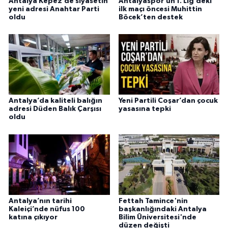
Antalya Kepez’de siyasetin
Antalyaspor’un 1. Lig’deki
yeni adresi Anahtar Parti
ilk maçı öncesi Muhittin
oldu
Böcek’ten destek
Antalya’da kaliteli balığın
Yeni Partili Coşar’dan çocuk
adresi Düden Balık Çarşısı
yasasına tepki
oldu
Antalya’nın tarihi
Fettah Tamince'nin
Kaleiçi’nde nüfus 100
başkanlığındaki Antalya
katına çıkıyor
Bilim Üniversitesi'nde
düzen değişti