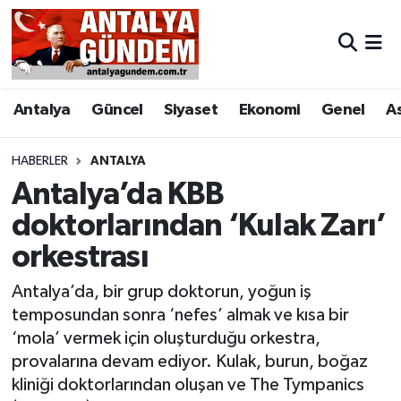
Antalya
Antalya Nöbetçi Eczaneler
Antalya
Güncel
Siyaset
Ekonomi
Genel
A
Asayiş
Antalya Hava Durumu
Bilim & Teknoloji
Antalya Namaz Vakitleri
HABERLER
ANTALYA
Antalya’da KBB
Bölge
Antalya Trafik Yoğunluk Haritası
doktorlarından ‘Kulak Zarı’
orkestrası
EĞİTİM
Süper Lig Puan Durumu ve Fikstür
Antalya’da, bir grup doktorun, yoğun iş
Ekonomi
Tüm Manşetler
temposundan sonra ‘nefes’ almak ve kısa bir
‘mola’ vermek için oluşturduğu orkestra,
Genel
Son Dakika Haberleri
provalarına devam ediyor. Kulak, burun, boğaz
kliniği doktorlarından oluşan ve The Tympanics
Görüntülü Haber
Haber Arşivi