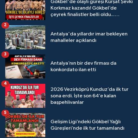
Gökbel'de olaylı güreşi Kürşat Şevki
Korkmaz kazandı! Gökbel’de
çeyrek finalistler belli oldu...
Megastar Ali Gürbüz elendi!
2
Antalya'da yıllardır imar bekleyen
mahalleler açıklandı
3
Antalya’nın bir dev firması da
konkordato ilan etti
4
2026 Vezirköprü Kunduz’da ilk tur
sona erdi. İşte son 64’e kalan
başpehlivanlar
5
Gelişim Ligi’ndeki Gökbel Yağlı
Güreşleri’nde ilk tur tamamlandı