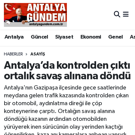
Antalya
Antalya Nöbetçi Eczaneler
Antalya
Güncel
Siyaset
Ekonomi
Genel
A
Asayiş
Antalya Hava Durumu
Bilim & Teknoloji
Antalya Namaz Vakitleri
HABERLER
ASAYIŞ
Antalya’da kontrolden çıktı
Bölge
Antalya Trafik Yoğunluk Haritası
ortalık savaş alınana döndü
EĞİTİM
Süper Lig Puan Durumu ve Fikstür
Antalya'nın Gazipaşa ilçesinde gece saatlerinde
meydana gelen trafik kazasında kontrolden çıkan
Ekonomi
Tüm Manşetler
bir otomobil, aydınlatma direği ile çöp
konteynerine çarptı. Ortalığın savaş alanına
Genel
Son Dakika Haberleri
döndüğü kazanın ardından otomobilden
yürüyerek inen sürücünün olay yerinden kaçtığı
Görüntülü Haber
Haber Arşivi
öğrenilirken, kaza anı kameralara anbean yansıdı.