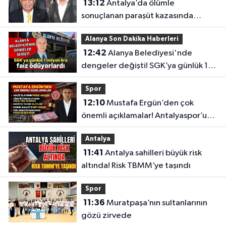
13:12
Antalya’da ölümle
sonuçlanan paraşüt kazasında
gözler Necati Topaloğlu’nun
Alanya Son Dakika Haberleri
oğlunda
12:42
Alanya Belediyesi'nde
dengeler değişti! SGK’ya günlük 1
milyon lira faiz ödüyorlardı
Spor
12:10
Mustafa Ergün’den çok
önemli açıklamalar! Antalyaspor’un
merak edilenlerini anlattı
Antalya
11:41
Antalya sahilleri büyük risk
altında! Risk TBMM’ye taşındı
Spor
11:36
Muratpaşa’nın sultanlarının
gözü zirvede