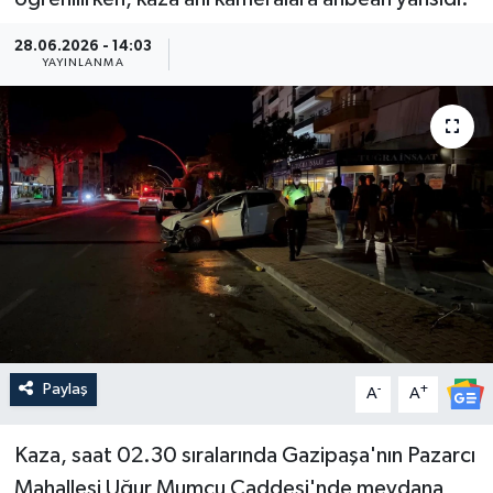
Güncel
28.06.2026 - 14:03
YAYINLANMA
Kültür & Sanat
Magazin
Resmi İlan
Sağlık & Yaşam
Siyaset
Spor
Paylaş
-
+
A
A
Kaza, saat 02.30 sıralarında Gazipaşa'nın Pazarcı
Mahallesi Uğur Mumcu Caddesi'nde meydana