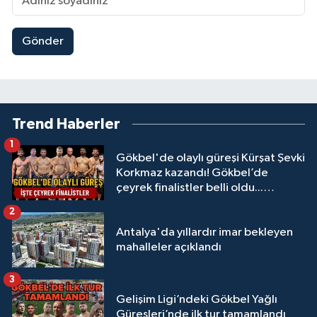
Gönder
Trend Haberler
1
Gökbel'de olaylı güreşi Kürşat Şevki
Korkmaz kazandı! Gökbel’de
çeyrek finalistler belli oldu...
Megastar Ali Gürbüz elendi!
2
Antalya'da yıllardır imar bekleyen
mahalleler açıklandı
3
Gelişim Ligi’ndeki Gökbel Yağlı
Güreşleri’nde ilk tur tamamlandı