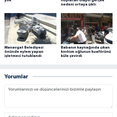
yok
hoplatan olayın gerçek
nedeni ortaya çıktı
Manavgat Belediyesi
Babanın kaynağında çıkan
önünde eylem yapan
kıvılcım oğlunun kuaförünü
işletmeci tutuklandı
küle çevirdi
Yorumlar