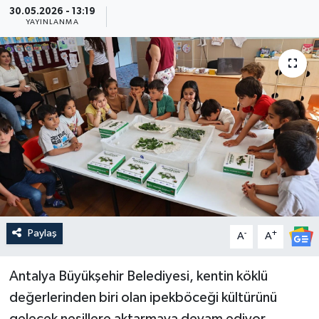
30.05.2026 - 13:19
YAYINLANMA
Güncel
Kültür & Sanat
Magazin
Resmi İlan
Sağlık & Yaşam
Siyaset
Paylaş
-
+
A
A
Spor
Antalya Büyükşehir Belediyesi, kentin köklü
değerlerinden biri olan ipekböceği kültürünü