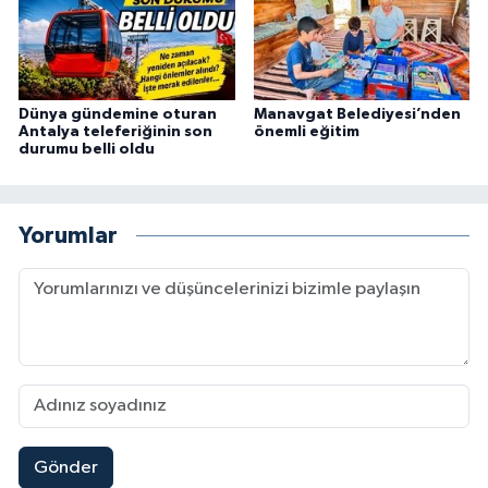
Dünya gündemine oturan
Manavgat Belediyesi’nden
Antalya teleferiğinin son
önemli eğitim
durumu belli oldu
Yorumlar
Gönder