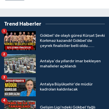
Trend Haberler
1
Gökbel'de olaylı güreşi Kürşat Şevki
Korkmaz kazandı! Gökbel’de
çeyrek finalistler belli oldu...
Megastar Ali Gürbüz elendi!
2
Antalya'da yıllardır imar bekleyen
mahalleler açıklandı
3
Antalya Büyükşehir’de müdür
kadroları kaldırılacak
4
Gelişim Ligi’ndeki Gökbel Yağlı