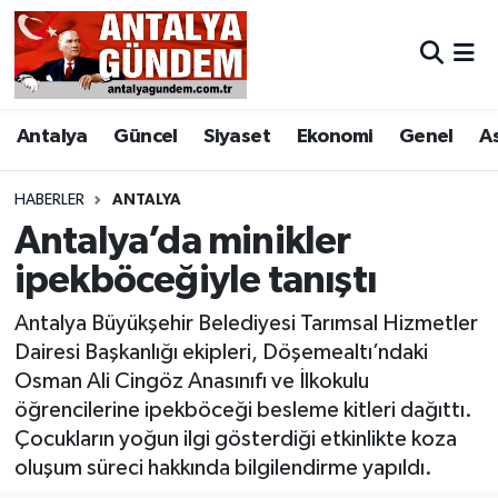
Antalya
Antalya Nöbetçi Eczaneler
Antalya
Güncel
Siyaset
Ekonomi
Genel
A
Asayiş
Antalya Hava Durumu
Bilim & Teknoloji
Antalya Namaz Vakitleri
HABERLER
ANTALYA
Antalya’da minikler
Bölge
Antalya Trafik Yoğunluk Haritası
ipekböceğiyle tanıştı
EĞİTİM
Süper Lig Puan Durumu ve Fikstür
Antalya Büyükşehir Belediyesi Tarımsal Hizmetler
Dairesi Başkanlığı ekipleri, Döşemealtı’ndaki
Ekonomi
Tüm Manşetler
Osman Ali Cingöz Anasınıfı ve İlkokulu
öğrencilerine ipekböceği besleme kitleri dağıttı.
Genel
Son Dakika Haberleri
Çocukların yoğun ilgi gösterdiği etkinlikte koza
oluşum süreci hakkında bilgilendirme yapıldı.
Görüntülü Haber
Haber Arşivi