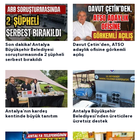
Son dakika! Antalya
Davut Çetin’den, ATSO
Büyükşehir Belediyesi
adaylık ofisine görkemli
soruşturmasında 2 şüpheli
açılış
serbest bırakıldı
Antalya’nın kardeş
Antalya Büyükşehir
kentinde büyük tanıtım
Belediyesi’nden üreticilere
ücretsiz destek