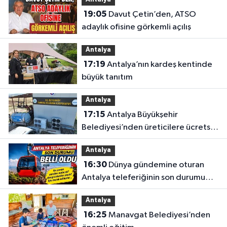
bırakıldı
19:05
Davut Çetin’den, ATSO
adaylık ofisine görkemli açılış
Antalya
17:19
Antalya’nın kardeş kentinde
büyük tanıtım
Antalya
17:15
Antalya Büyükşehir
Belediyesi’nden üreticilere ücretsiz
destek
Antalya
16:30
Dünya gündemine oturan
Antalya teleferiğinin son durumu
belli oldu
Antalya
16:25
Manavgat Belediyesi’nden