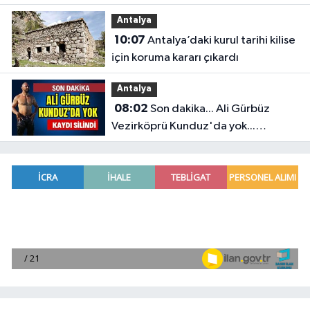
Antalya
10:07
Antalya’daki kurul tarihi kilise
için koruma kararı çıkardı
Antalya
08:02
Son dakika... Ali Gürbüz
Vezirköprü Kunduz'da yok...
Antalyalı başpehlivanın ismi
sistemden silindi