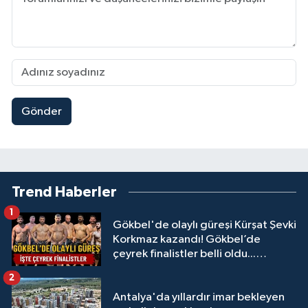
Gönder
Trend Haberler
1
Gökbel'de olaylı güreşi Kürşat Şevki
Korkmaz kazandı! Gökbel’de
çeyrek finalistler belli oldu...
Megastar Ali Gürbüz elendi!
2
Antalya'da yıllardır imar bekleyen