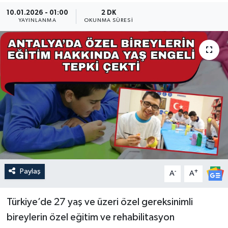
10.01.2026 - 01:00
2 DK
Güncel
YAYINLANMA
OKUNMA SÜRESI
Kültür & Sanat
Magazin
Resmi İlan
Sağlık & Yaşam
Siyaset
Paylaş
-
+
Spor
A
A
Türkiye’de 27 yaş ve üzeri özel gereksinimli
bireylerin özel eğitim ve rehabilitasyon