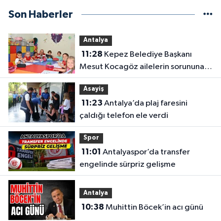
Son Haberler
Antalya
11:28
Kepez Belediye Başkanı
Mesut Kocagöz ailelerin sorununa
çözüm arıyor
Asayiş
11:23
Antalya’da plaj faresini
çaldığı telefon ele verdi
Spor
11:01
Antalyaspor’da transfer
engelinde sürpriz gelişme
Antalya
10:38
Muhittin Böcek’in acı günü