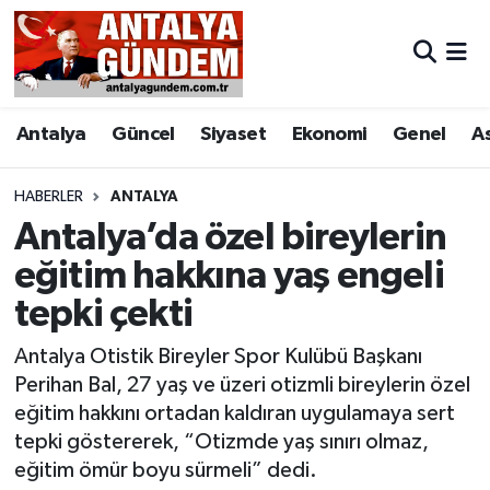
Antalya
Antalya Nöbetçi Eczaneler
Antalya
Güncel
Siyaset
Ekonomi
Genel
A
Asayiş
Antalya Hava Durumu
Bilim & Teknoloji
Antalya Namaz Vakitleri
HABERLER
ANTALYA
Antalya’da özel bireylerin
Bölge
Antalya Trafik Yoğunluk Haritası
eğitim hakkına yaş engeli
tepki çekti
EĞİTİM
Süper Lig Puan Durumu ve Fikstür
Antalya Otistik Bireyler Spor Kulübü Başkanı
Ekonomi
Tüm Manşetler
Perihan Bal, 27 yaş ve üzeri otizmli bireylerin özel
eğitim hakkını ortadan kaldıran uygulamaya sert
Genel
Son Dakika Haberleri
tepki göstererek, “Otizmde yaş sınırı olmaz,
eğitim ömür boyu sürmeli” dedi.
Görüntülü Haber
Haber Arşivi