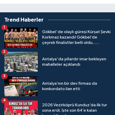
Trend Haberler
1
Gökbel'de olaylı güreşi Kürşat Şevki
Korkmaz kazandı! Gökbel’de
çeyrek finalistler belli oldu...
Megastar Ali Gürbüz elendi!
2
Antalya'da yıllardır imar bekleyen
mahalleler açıklandı
3
Antalya’nın bir dev firması da
konkordato ilan etti
4
2026 Vezirköprü Kunduz’da ilk tur
sona erdi. İşte son 64’e kalan