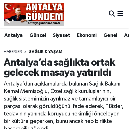
Antalya
Antalya Nöbetçi Eczaneler
Antalya
Güncel
Siyaset
Ekonomi
Genel
A
Asayiş
Antalya Hava Durumu
Bilim & Teknoloji
Antalya Namaz Vakitleri
HABERLER
SAĞLIK & YAŞAM
Antalya’da sağlıkta ortak
Bölge
Antalya Trafik Yoğunluk Haritası
gelecek masaya yatırıldı
EĞİTİM
Süper Lig Puan Durumu ve Fikstür
Antalya’dan açıklamalarda bulunan Sağlık Bakanı
Kemal Memişoğlu, Özel sağlık kuruluşlarının,
Ekonomi
Tüm Manşetler
sağlık sistemimizin ayrılmaz ve tamamlayıcı bir
parçası olarak görüldüğünü ifade ederek, “Bizler,
Genel
Son Dakika Haberleri
tedavinin yanında koruyucu hekimliği önceleyen
bir kültüre geçerken, bunu ancak hep birlikte
Görüntülü Haber
Haber Arşivi
başarabiliriz" dedi.