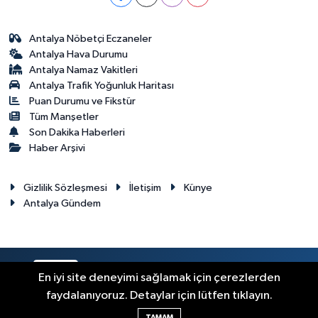
Antalya Nöbetçi Eczaneler
Antalya Hava Durumu
Antalya Namaz Vakitleri
Antalya Trafik Yoğunluk Haritası
Puan Durumu ve Fikstür
Tüm Manşetler
Son Dakika Haberleri
Haber Arşivi
Gizlilik Sözleşmesi
İletişim
Künye
Antalya Gündem
RSS
Copyright © 2024. Her hakkı saklıdır.
En iyi site deneyimi sağlamak için çerezlerden
faydalanıyoruz. Detaylar için lütfen tıklayın.
Haber Yazılımı:
TE Bilişim
TAMAM