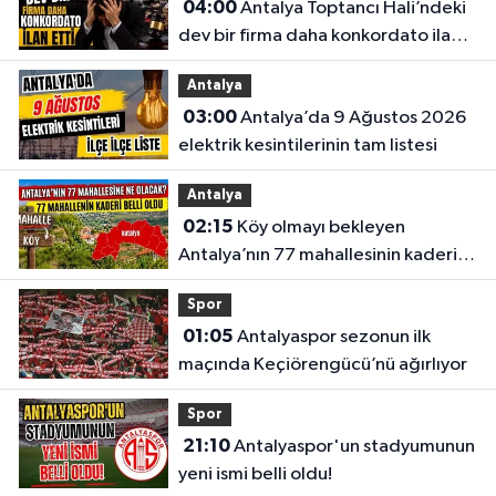
04:00
Antalya Toptancı Hali’ndeki
dev bir firma daha konkordato ilan
etti
Antalya
03:00
Antalya’da 9 Ağustos 2026
elektrik kesintilerinin tam listesi
Antalya
02:15
Köy olmayı bekleyen
Antalya’nın 77 mahallesinin kaderi
belli oldu
Spor
01:05
Antalyaspor sezonun ilk
maçında Keçiörengücü’nü ağırlıyor
Spor
21:10
Antalyaspor'un stadyumunun
yeni ismi belli oldu!