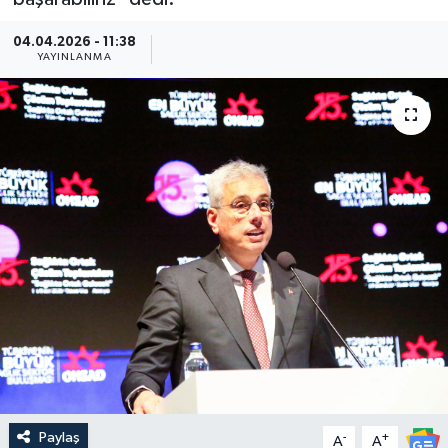
Güncel
04.04.2026 - 11:38
YAYINLANMA
Kültür & Sanat
Magazin
Resmi İlan
Sağlık & Yaşam
Siyaset
Spor
Paylaş
-
+
A
A