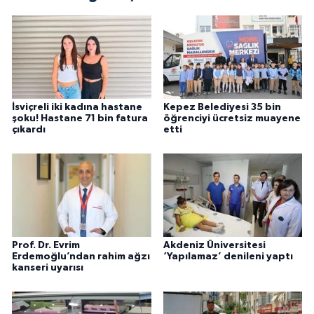
İsviçreli iki kadına hastane
Kepez Belediyesi 35 bin
şoku! Hastane 71 bin fatura
öğrenciyi ücretsiz muayene
çıkardı
etti
Prof. Dr. Evrim
Akdeniz Üniversitesi
Erdemoğlu’ndan rahim ağzı
‘Yapılamaz’ denileni yaptı
kanseri uyarısı