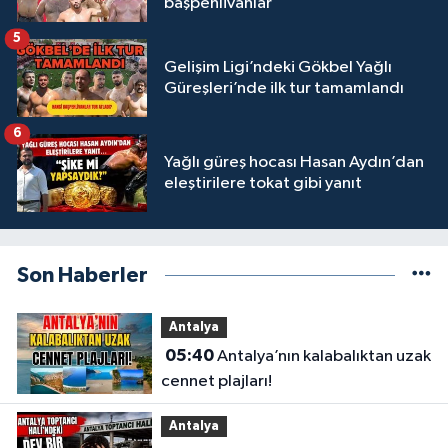
başpehlivanlar
5
Gelişim Ligi’ndeki Gökbel Yağlı
Güreşleri’nde ilk tur tamamlandı
6
Yağlı güreş hocası Hasan Aydın’dan
eleştirilere tokat gibi yanıt
Son Haberler
Antalya
05:40
Antalya’nın kalabalıktan uzak
cennet plajları!
Antalya