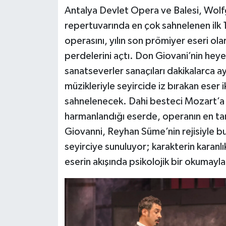
Antalya Devlet Opera ve Balesi, Wo
repertuvarında en çok sahnelenen ilk 
operasını, yılın son prömiyer eseri ol
perdelerini açtı. Don Giovani’nin heye
sanatseverler sanaçıları dakikalarca a
müzikleriyle seyircide iz bırakan eser 
sahnelenecek. Dahi besteci Mozart’a 
harmanlandığı eserde, operanın en tar
Giovanni, Reyhan Süme’nin rejisiyle bu
seyirciye sunuluyor; karakterin karanlık
eserin akışında psikolojik bir okumayla 