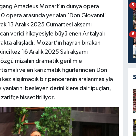
5
lfgang Amadeus Mozart’ın dünya opera
10 opera arasında yer alan ‘Don Giovanni’
arak 13 Aralık 2025 Cumartesi akşamı
can verici hikayesiyle büyülenen Antalyalı
6
yakta alkışladı. Mozart’ın hayran bırakan
ikinci kez 16 Aralık 2025 Salı akşamı
özgü mizahın dramatik gerilimle
tışmalı ve en karizmatik figürlerinden Don
 kez alışılmadık bir pencerenin aralanmasıyla
 yanlarını besleyen derinliklere dair ipuçları,
zarifçe hissettiriliyor.