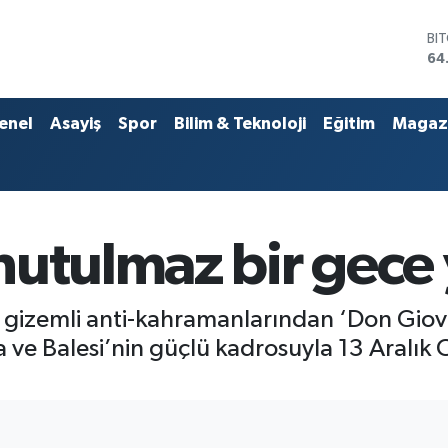
DO
47
EU
55
ST
enel
Asayiş
Spor
Bilim & Teknoloji
Eğitim
Magaz
64
GR
66
Bİ
13
BI
nutulmaz bir gece
64
 gizemli anti-kahramanlarından ‘Don Giov
 ve Balesi’nin güçlü kadrosuyla 13 Aralık