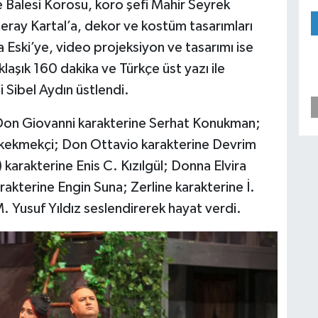
e Balesi Korosu, koro şefi Mahir Seyrek
Meray Kartal’a, dekor ve kostüm tasarımları
a Eski’ye, video projeksiyon ve tasarımı ise
laşık 160 dakika ve Türkçe üst yazı ile
Sibel Aydın üstlendi.
on Giovanni karakterine Serhat Konukman;
kekmekçi; Don Ottavio karakterine Devrim
arakterine Enis C. Kızılgül; Donna Elvira
rakterine Engin Suna; Zerline karakterine İ.
 Yusuf Yıldız seslendirerek hayat verdi.