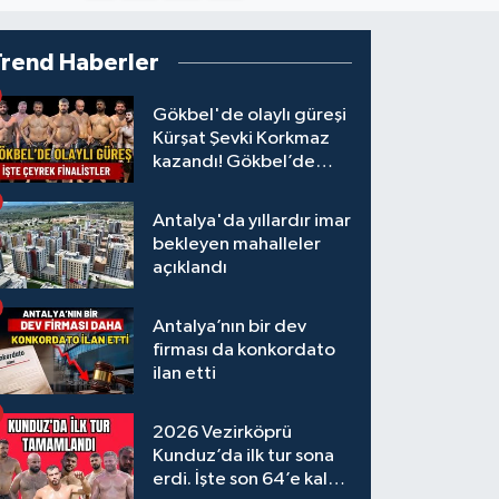
Trend Haberler
Gökbel'de olaylı güreşi
Kürşat Şevki Korkmaz
kazandı! Gökbel’de
çeyrek finalistler belli
oldu... Megastar Ali
Antalya'da yıllardır imar
Gürbüz elendi!
bekleyen mahalleler
açıklandı
Antalya’nın bir dev
firması da konkordato
ilan etti
2026 Vezirköprü
Kunduz’da ilk tur sona
erdi. İşte son 64’e kalan