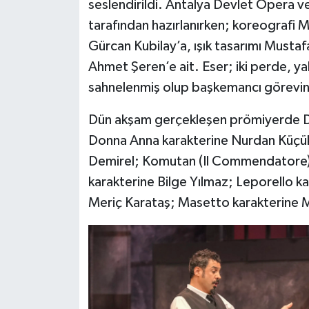
seslendirildi. Antalya Devlet Opera v
tarafından hazırlanırken; koreografi 
Gürcan Kubilay’a, ışık tasarımı Mustaf
Ahmet Şeren’e ait. Eser; iki perde, yak
sahnelenmiş olup başkemancı görevini 
Dün akşam gerçekleşen prömiyerde D
Donna Anna karakterine Nurdan Küçü
Demirel; Komutan (Il Commendatore) k
karakterine Bilge Yılmaz; Leporello ka
Meriç Karataş; Masetto karakterine M.