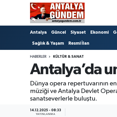
Antalya
Antalya Nöbetçi Eczaneler
Antalya
Güncel
Siyaset
Ekonomi
G
Asayiş
Antalya Hava Durumu
Sağlık & Yaşam
Resmi İlan
Bilim & Teknoloji
Antalya Namaz Vakitleri
HABERLER
KÜLTÜR & SANAT
Bölge
Antalya Trafik Yoğunluk Haritası
Antalya’da u
EĞİTİM
Süper Lig Puan Durumu ve Fikstür
Dünya opera repertuvarının en
Ekonomi
Tüm Manşetler
müziği ve Antalya Devlet Opera
sanatseverlerle buluştu.
Genel
Son Dakika Haberleri
14.12.2025 - 08:33
Görüntülü Haber
Haber Arşivi
YAYINLANMA