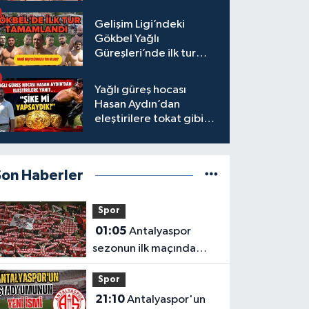
başpehlivanlar
Gelişim Ligi’ndeki
Gökbel Yağlı
Güreşleri’nde ilk tur
tamamlandı
Yağlı güreş hocası
Hasan Aydın’dan
eleştirilere tokat gibi
yanıt
Son Haberler
Spor
01:05
Antalyaspor
sezonun ilk maçında
Keçiörengücü’nü
Spor
ağırlıyor
21:10
Antalyaspor'un