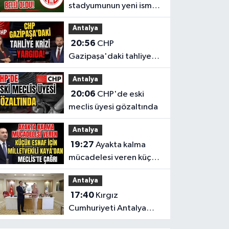
stadyumunun yeni ismi
belli oldu!
Antalya
20:56
CHP
Gazipaşa'daki tahliye
krizi yargıda!
Antalya
20:06
CHP'de eski
meclis üyesi gözaltında
Antalya
19:27
Ayakta kalma
mücadelesi veren küçük
esnaf için Milletvekili
Antalya
Kaya'dan Meclis'te
17:40
Kırgız
çağrı
Cumhuriyeti Antalya
Başkonsolosu’ndan