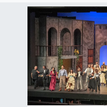
Güncel
Kültür & Sanat
Magazin
Resmi İlan
Sağlık & Yaşam
Siyaset
Spor