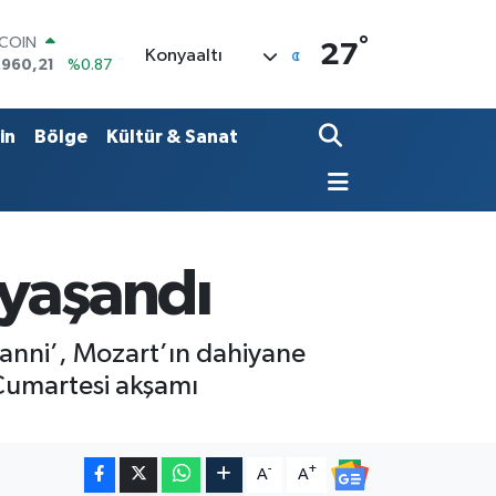
°
LAR
27
Konyaaltı
,7436
%0.18
RO
,2510
%0.32
ERLİN
in
Bölge
Kültür & Sanat
,4811
%0.38
AM ALTIN
48.99
%2.59
ST100
.779
%-14
TCOIN
 yaşandı
.960,21
%0.87
anni’, Mozart’ın dahiyane
 Cumartesi akşamı
-
+
A
A