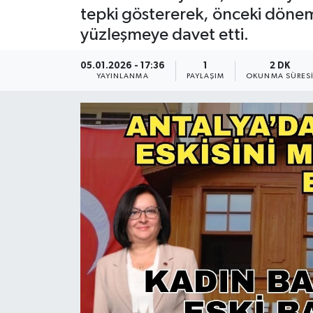
tepki göstererek, önceki dönem
Güncel
yüzleşmeye davet etti.
Kültür & Sanat
05.01.2026 - 17:36
1
2 DK
YAYINLANMA
PAYLAŞIM
OKUNMA SÜRES
Magazin
Resmi İlan
Sağlık & Yaşam
Siyaset
Spor