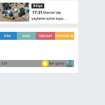
yenilendi
Bölge
17:21
Mersin’de
yaylanın içme suyu
kapasitesi 2 katına
çıkarıldı