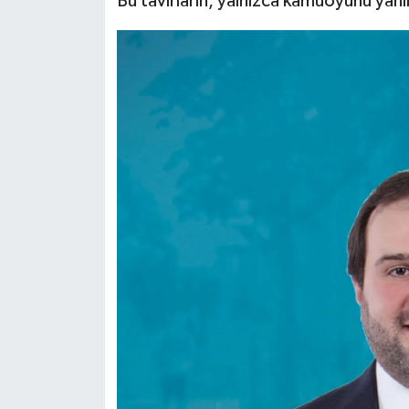
Bu tavırların, yalnızca kamuoyunu yanı