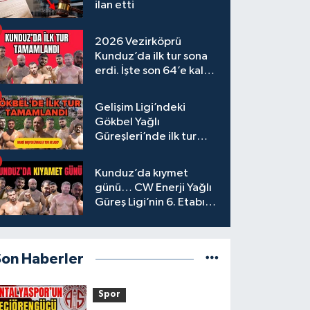
ilan etti
2026 Vezirköprü
Kunduz’da ilk tur sona
erdi. İşte son 64’e kalan
başpehlivanlar
Gelişim Ligi’ndeki
Gökbel Yağlı
Güreşleri’nde ilk tur
tamamlandı
Kunduz’da kıymet
günü… CW Enerji Yağlı
Güreş Ligi’nin 6. Etabı
öncesi nefesler tutuldu
Son Haberler
Spor