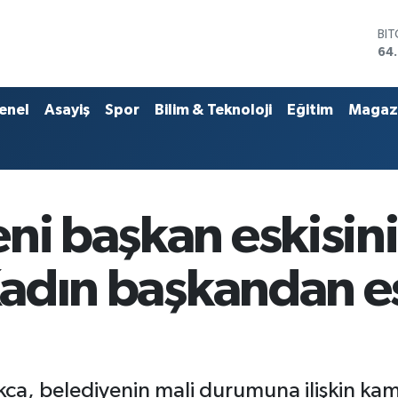
DO
47
EU
55
ST
enel
Asayiş
Spor
Bilim & Teknoloji
Eğitim
Magaz
64,
GR
66
Bİ
13.
BI
ni başkan eskisini
64
 Kadın başkandan 
Akca, belediyenin mali durumuna ilişkin ka