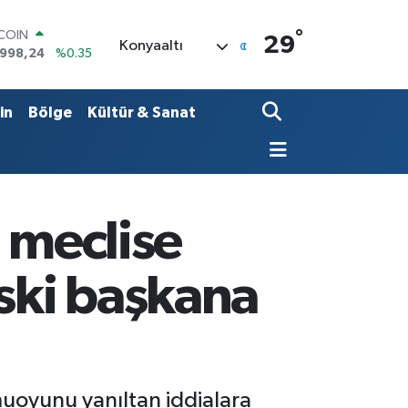
°
LAR
29
Konyaaltı
,7436
%0.18
RO
,2510
%0.32
ERLİN
in
Bölge
Kültür & Sanat
4811
%0.38
AM ALTIN
60.55
%0.03
ST100
779
%-14
TCOIN
 meclise
.998,24
%0.35
eski başkana
muoyunu yanıltan iddialara