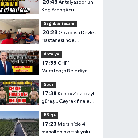
20:46
Antalyaspor’un
Keçiörengücü
maçındaki ilk 11'i belli
Sağlık & Yaşam
oldu!
20:28
Gazipaşa Devlet
Hastanesi’nde
çalışanların talepleri
Antalya
masaya yatırıldı
17:39
CHP’li
Muratpaşa Belediye
Başkanı Ümit Uysal
Spor
TBMM’deki yasaya tepki
17:38
Kunduz’da olaylı
gösterdi
güreş... Çeyrek finale
kalan başpehlivanlar
Bölge
belli oldu
17:23
Mersin’de 4
mahallenin ortak yolu