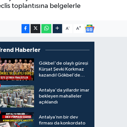
lis toplantısına belgelerle
-
+
A
A
Trend Haberler
Gökbel'de olaylı güreşi
Kürşat Şevki Korkmaz
kazandı! Gökbel’de
çeyrek finalistler belli
oldu... Megastar Ali
Antalya'da yıllardır imar
Gürbüz elendi!
bekleyen mahalleler
açıklandı
Antalya’nın bir dev
firması da konkordato