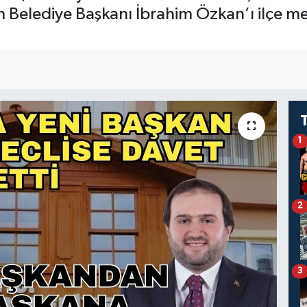
 Belediye Başkanı İbrahim Özkan’ı ilçe mec
I
1
2
3