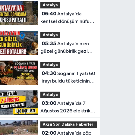
Antalya
Antalyalı başpehlivanın
06:40
Antalya’da
ismi sistemden silindi
kentsel dönüşüm nüfusu
patlattı
Antalya
05:35
Antalya’nın en
güzel günübirlik gezi
rotaları!
Antalya
04:30
Soğanın fiyatı 60
lirayı buldu tüketicinin
gözü ‘Mısır’ indiriminde
Antalya
03:00
Antalya’da 7
Ağustos 2026 elektrik
kesintilerinin tam listesi
Aksu Son Dakika Haberleri
02:00
Antalya’da çöp