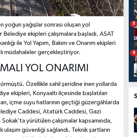
5
en yoğun yağışlar sonrası oluşan yol
r Belediye ekipleri çalışmalara başladı. ASAT
anlığı ile Yol Yapım, Bakım ve Onarım ekipleri
lı müdahaleler gerçekleştiriyor.
6
MALI YOL ONARIMI
örmüştü. Özellikle sahil şeridine inen yollarda
iye ekipleri, Konyaaltı ilçesinde başlatılan
dan, içme suyu hatlarının geçtiği güzergâhlarda
Belediye Caddesi, Atatürk Caddesi, Gazi
 Sokak’ta yürütülen çalışmalar kapsamında,
ak ulaşım güvenliği sağlandı. Teknik şartların