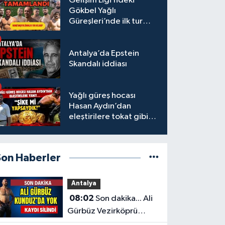
Gelişim Ligi’ndeki
Gökbel Yağlı
Güreşleri’nde ilk tur
tamamlandı
Antalya’da Epstein
Skandalı iddiası
Yağlı güreş hocası
Hasan Aydın’dan
eleştirilere tokat gibi
yanıt
Son Haberler
Antalya
08:02
Son dakika... Ali
Gürbüz Vezirköprü
Kunduz'da yok...