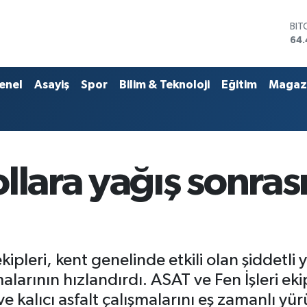
DO
47,
EU
55,
STE
enel
Asayiş
Spor
Bilim & Teknoloji
Eğitim
Magaz
64
GRA
652
BİS
13.
BIT
llara yağış sonras
64.
ipleri, kent genelinde etkili olan şiddetli
larının hızlandırdı. ASAT ve Fen İşleri ek
 kalıcı asfalt çalışmalarını eş zamanlı yür