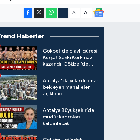
-
+
A
A
Trend Haberler
Gökbel'de olaylı güreşi
Kürşat Şevki Korkmaz
kazandı! Gökbel’de
çeyrek finalistler belli
oldu... Megastar Ali
Antalya'da yıllardır imar
Gürbüz elendi!
bekleyen mahalleler
açıklandı
Antalya Büyükşehir’de
müdür kadroları
kaldırılacak