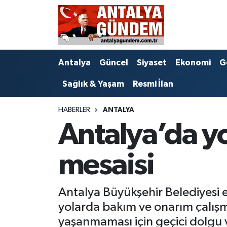
Antalya
Antalya Nöbetçi Eczaneler
Antalya
Güncel
Siyaset
Ekonomi
G
Asayiş
Antalya Hava Durumu
Sağlık & Yaşam
Resmi İlan
Bilim & Teknoloji
Antalya Namaz Vakitleri
HABERLER
ANTALYA
Bölge
Antalya Trafik Yoğunluk Haritası
Antalya’da yo
EĞİTİM
Süper Lig Puan Durumu ve Fikstür
mesaisi
Ekonomi
Tüm Manşetler
Antalya Büyükşehir Belediyesi ek
Genel
Son Dakika Haberleri
yolarda bakım ve onarım çalışma
Görüntülü Haber
Haber Arşivi
yaşanmaması için geçici dolgu ve