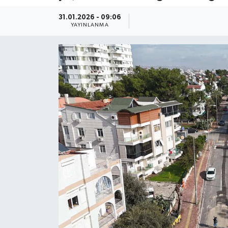
Güncel
31.01.2026 - 09:06
YAYINLANMA
Kültür & Sanat
Magazin
Resmi İlan
Sağlık & Yaşam
Siyaset
Spor