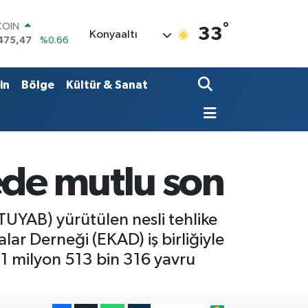
°
LAR
33
Konyaaltı
5986
%0.06
RO
,0700
%0.1
RLİN
in
Bölge
Kültür & Sanat
2438
%0.21
M ALTIN
8.23
%0.39
T100
703
%0
COIN
ede mutlu son
475,47
%0.66
TUYAB) yürütülen nesli tehlike
lar Derneği (EKAD) iş birliğiyle
 1 milyon 513 bin 316 yavru