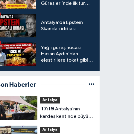
Güreşleri’nde ilk tur
tamamlandı
Antalya’da Epstein
Skandalı iddiası
Yağlı güreş hocası
Hasan Aydın’dan
eleştirilere tokat gibi
yanıt
Son Haberler
Antalya
17:19
Antalya’nın
kardeş kentinde büyük
tanıtım
Antalya