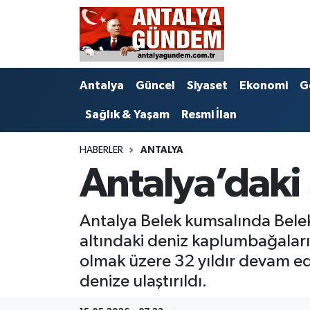
Antalya
Antalya Nöbetçi Eczaneler
Antalya
Güncel
Siyaset
Ekonomi
G
Asayiş
Antalya Hava Durumu
Sağlık & Yaşam
Resmi İlan
Bilim & Teknoloji
Antalya Namaz Vakitleri
HABERLER
ANTALYA
Bölge
Antalya Trafik Yoğunluk Haritası
Antalya’daki
EĞİTİM
Süper Lig Puan Durumu ve Fikstür
Antalya Belek kumsalında Belek 
Ekonomi
Tüm Manşetler
altındaki deniz kaplumbağalarını
olmak üzere 32 yıldır devam ed
Genel
Son Dakika Haberleri
denize ulaştırıldı.
Görüntülü Haber
Haber Arşivi