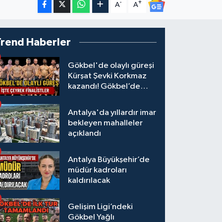
-
+
A
A
Trend Haberler
Gökbel'de olaylı güreşi
Kürşat Şevki Korkmaz
kazandı! Gökbel’de
çeyrek finalistler belli
oldu... Megastar Ali
Antalya'da yıllardır imar
Gürbüz elendi!
bekleyen mahalleler
açıklandı
Antalya Büyükşehir’de
müdür kadroları
kaldırılacak
Gelişim Ligi’ndeki
Gökbel Yağlı