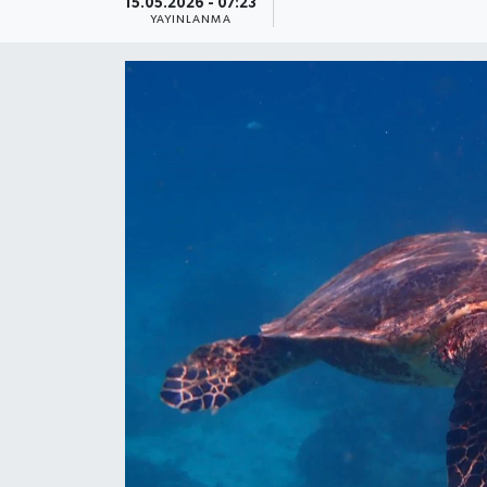
15.05.2026 - 07:23
YAYINLANMA
Güncel
Kültür & Sanat
Magazin
Resmi İlan
Sağlık & Yaşam
Siyaset
Spor