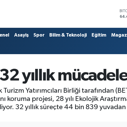
DO
47,
EU
55
STE
enel
Asayiş
Spor
Bilim & Teknoloji
Eğitim
Magaz
64,
GRA
651
BİS
13.
BIT
 32 yıllık mücadel
64.
Turizm Yatırımcıları Birliği tarafından (BE
 koruma projesi, 28 yılı Ekolojik Araştırma
iyor. 32 yıllık süreçte 44 bin 839 yuvadan