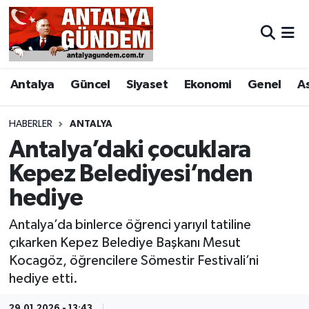
Antalya
Antalya Nöbetçi Eczaneler
Antalya
Güncel
Siyaset
Ekonomi
Genel
A
Asayiş
Antalya Hava Durumu
Bilim & Teknoloji
Antalya Namaz Vakitleri
HABERLER
ANTALYA
Antalya’daki çocuklara
Bölge
Antalya Trafik Yoğunluk Haritası
Kepez Belediyesi’nden
hediye
EĞİTİM
Süper Lig Puan Durumu ve Fikstür
Antalya’da binlerce öğrenci yarıyıl tatiline
Ekonomi
Tüm Manşetler
çıkarken Kepez Belediye Başkanı Mesut
Kocagöz, öğrencilere Sömestir Festivali’ni
Genel
Son Dakika Haberleri
hediye etti.
Görüntülü Haber
Haber Arşivi
29.01.2026 - 13:43