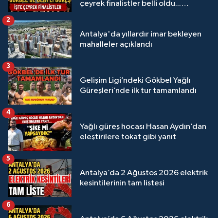
çeyrek finalistler belli oldu...
Megastar Ali Gürbüz elendi!
2
Antalya'da yıllardır imar bekleyen
mahalleler açıklandı
3
Gelişim Ligi’ndeki Gökbel Yağlı
Güreşleri’nde ilk tur tamamlandı
4
Yağlı güreş hocası Hasan Aydın’dan
eleştirilere tokat gibi yanıt
5
Antalya’da 2 Ağustos 2026 elektrik
kesintilerinin tam listesi
6