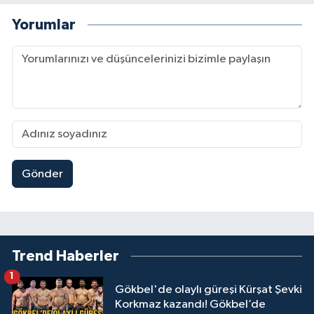
Yorumlar
Gönder
Trend Haberler
1
Gökbel'de olaylı güreşi Kürşat Şevki
Korkmaz kazandı! Gökbel’de