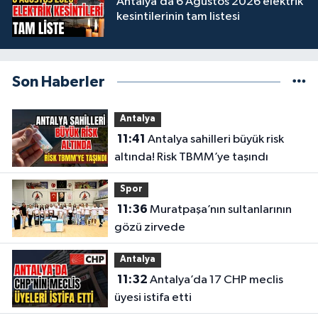
Antalya’da 6 Ağustos 2026 elektrik
kesintilerinin tam listesi
Son Haberler
Antalya
11:41
Antalya sahilleri büyük risk
altında! Risk TBMM’ye taşındı
Spor
11:36
Muratpaşa’nın sultanlarının
gözü zirvede
Antalya
11:32
Antalya’da 17 CHP meclis
üyesi istifa etti