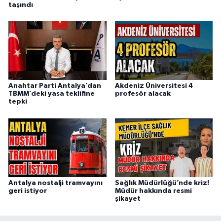
taşındı
Anahtar Parti Antalya’dan
Akdeniz Üniversitesi 4
TBMM’deki yasa teklifine
profesör alacak
tepki
Antalya nostalji tramvayını
Sağlık Müdürlüğü’nde kriz!
geri istiyor
Müdür hakkında resmi
şikayet