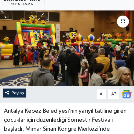
YAYINLANMA
Güncel
Kültür & Sanat
Magazin
Resmi İlan
Sağlık & Yaşam
Siyaset
Paylaş
-
+
A
A
Spor
Antalya Kepez Belediyesi’nin yarıyıl tatiline giren
çocuklar için düzenlediği Sömestir Festivali
başladı. Mimar Sinan Kongre Merkezi’nde