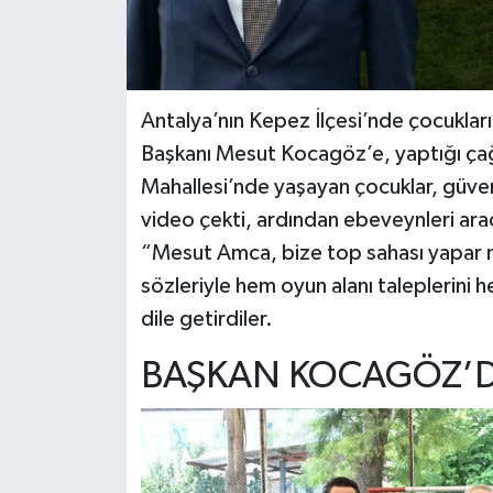
Antalya’nın Kepez İlçesi’nde çocukla
Başkanı Mesut Kocagöz’e, yaptığı çağr
Mahallesi’nde yaşayan çocuklar, güvenl
video çekti, ardından ebeveynleri arac
“Mesut Amca, bize top sahası yapar mı
sözleriyle hem oyun alanı taleplerini 
dile getirdiler.
BAŞKAN KOCAGÖZ’D