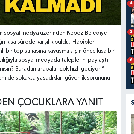
4
5
rın sosyal medya üzerinden Kepez Belediye
ı kısa sürede karşılık buldu. Habibler
i bir top sahasına kavuşmak için önce kısa bir
ılığıyla sosyal medyada taleplerini paylaştı.
6
sın? Buradan arabalar çok hızlı geçiyor.”
hem de sokakta yaşadıkları güvenlik sorununu
EN ÇOCUKLARA YANIT