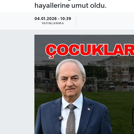
hayallerine umut oldu.
Güncel
04.01.2026 - 10:39
YAYINLANMA
Kültür & Sanat
Magazin
Resmi İlan
Sağlık & Yaşam
Siyaset
Spor