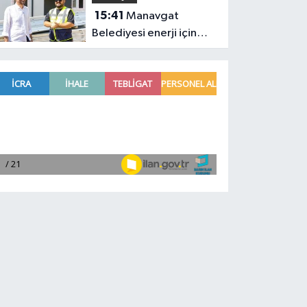
15:41
Manavgat
Belediyesi enerji için
çalışmaya devam ediyor