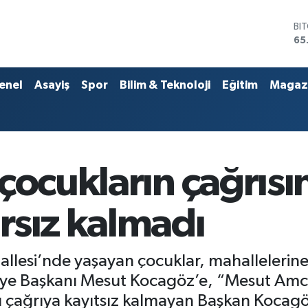
DO
47
EU
55
ST
enel
Asayiş
Spor
Bilim & Teknoloji
Eğitim
Magaz
64
GR
66
Bİ
13
BI
çocukların çağrısı
65
rsız kalmadı
lesi’nde yaşayan çocuklar, mahallelerine 
e Başkanı Mesut Kocagöz’e, “Mesut Amca,
 çağrıya kayıtsız kalmayan Başkan Kocagöz