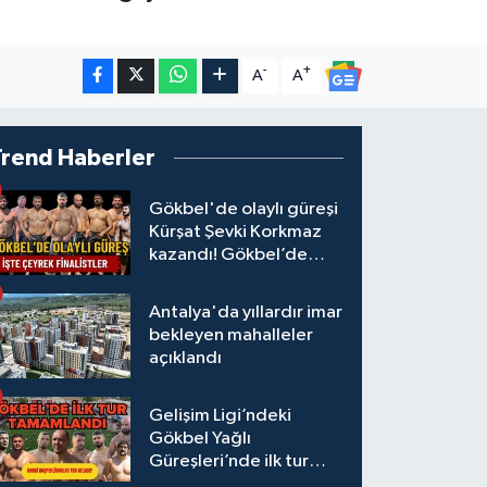
-
+
A
A
Trend Haberler
Gökbel'de olaylı güreşi
Kürşat Şevki Korkmaz
kazandı! Gökbel’de
çeyrek finalistler belli
oldu... Megastar Ali
Antalya'da yıllardır imar
Gürbüz elendi!
bekleyen mahalleler
açıklandı
Gelişim Ligi’ndeki
Gökbel Yağlı
Güreşleri’nde ilk tur
tamamlandı