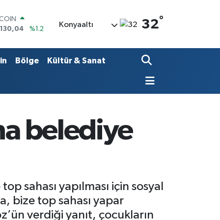
°
LAR
32
Konyaaltı
,7069
%0.17
RO
,0265
%0.01
ERLİN
in
Bölge
Kültür & Sanat
,1897
%0.02
AM ALTIN
18.49
%2.12
ST100
.887
%64
TCOIN
na belediye
.130,04
%1.2
top sahası yapılması için sosyal
 bize top sahası yapar
’ün verdiği yanıt, çocukların