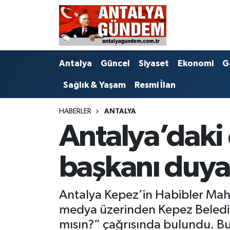
Antalya
Antalya Nöbetçi Eczaneler
Antalya
Güncel
Siyaset
Ekonomi
G
Asayiş
Antalya Hava Durumu
Sağlık & Yaşam
Resmi İlan
Bilim & Teknoloji
Antalya Namaz Vakitleri
HABERLER
ANTALYA
Bölge
Antalya Trafik Yoğunluk Haritası
Antalya’daki 
EĞİTİM
Süper Lig Puan Durumu ve Fikstür
başkanı duya
Ekonomi
Tüm Manşetler
Antalya Kepez’in Habibler Mahal
Genel
Son Dakika Haberleri
medya üzerinden Kepez Belediy
Görüntülü Haber
Haber Arşivi
mısın?” çağrısında bulundu. Bu