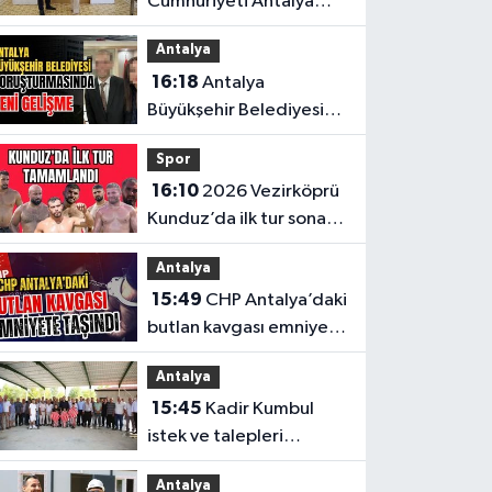
Cumhuriyeti Antalya
Başkonsolosu’ndan
Antalya
anlamlı ziyaret
16:18
Antalya
Büyükşehir Belediyesi
soruşturmasında yeni
Spor
gelişme
16:10
2026 Vezirköprü
Kunduz’da ilk tur sona
erdi. İşte son 64’e kalan
Antalya
başpehlivanlar
15:49
CHP Antalya’daki
butlan kavgası emniyete
taşındı
Antalya
15:45
Kadir Kumbul
istek ve talepleri
yerinde dinledi
Antalya