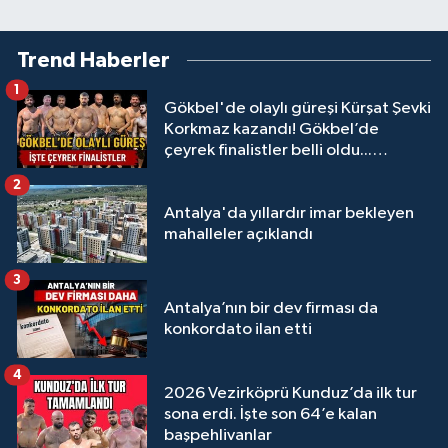
Trend Haberler
1
Gökbel'de olaylı güreşi Kürşat Şevki
Korkmaz kazandı! Gökbel’de
çeyrek finalistler belli oldu...
Megastar Ali Gürbüz elendi!
2
Antalya'da yıllardır imar bekleyen
mahalleler açıklandı
3
Antalya’nın bir dev firması da
konkordato ilan etti
4
2026 Vezirköprü Kunduz’da ilk tur
sona erdi. İşte son 64’e kalan
başpehlivanlar