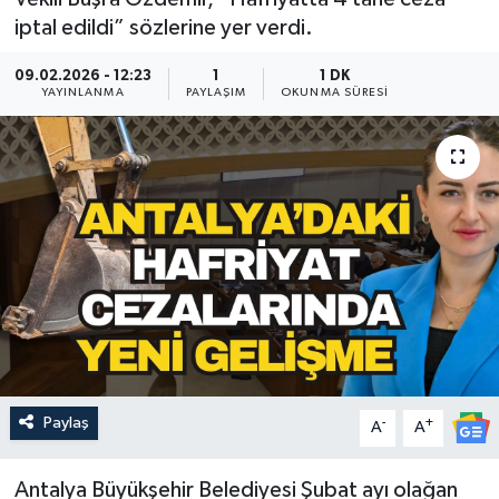
iptal edildi” sözlerine yer verdi.
Güncel
09.02.2026 - 12:23
1
1 DK
YAYINLANMA
Kültür & Sanat
PAYLAŞIM
OKUNMA SÜRESI
Magazin
Resmi İlan
Sağlık & Yaşam
Siyaset
Spor
Paylaş
-
+
A
A
Antalya Büyükşehir Belediyesi Şubat ayı olağan