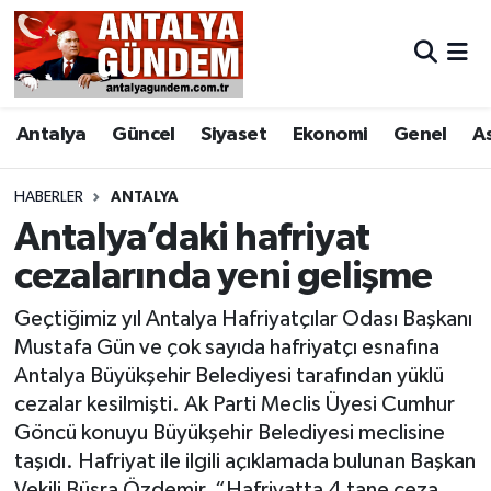
Antalya
Antalya Nöbetçi Eczaneler
Antalya
Güncel
Siyaset
Ekonomi
Genel
A
Asayiş
Antalya Hava Durumu
Bilim & Teknoloji
Antalya Namaz Vakitleri
HABERLER
ANTALYA
Antalya’daki hafriyat
Bölge
Antalya Trafik Yoğunluk Haritası
cezalarında yeni gelişme
EĞİTİM
Süper Lig Puan Durumu ve Fikstür
Geçtiğimiz yıl Antalya Hafriyatçılar Odası Başkanı
Mustafa Gün ve çok sayıda hafriyatçı esnafına
Ekonomi
Tüm Manşetler
Antalya Büyükşehir Belediyesi tarafından yüklü
cezalar kesilmişti. Ak Parti Meclis Üyesi Cumhur
Genel
Son Dakika Haberleri
Göncü konuyu Büyükşehir Belediyesi meclisine
taşıdı. Hafriyat ile ilgili açıklamada bulunan Başkan
Görüntülü Haber
Haber Arşivi
Vekili Büşra Özdemir, “Hafriyatta 4 tane ceza