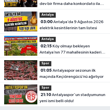
dev bir firma daha konkordato ilan
etti
Antalya
03:00
Antalya’da 9 Ağustos 2026
elektrik kesintilerinin tam listesi
Antalya
02:15
Köy olmayı bekleyen
Antalya’nın 77 mahallesinin kaderi
belli oldu
Spor
01:05
Antalyaspor sezonun ilk
maçında Keçiörengücü’nü ağırlıyor
Spor
21:10
Antalyaspor'un stadyumunun
yeni ismi belli oldu!