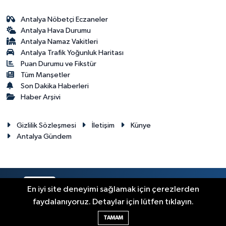
Antalya Nöbetçi Eczaneler
Antalya Hava Durumu
Antalya Namaz Vakitleri
Antalya Trafik Yoğunluk Haritası
Puan Durumu ve Fikstür
Tüm Manşetler
Son Dakika Haberleri
Haber Arşivi
Gizlilik Sözleşmesi
İletişim
Künye
Antalya Gündem
RSS
Copyright © 2024. Her hakkı saklıdır.
En iyi site deneyimi sağlamak için çerezlerden
faydalanıyoruz. Detaylar için lütfen tıklayın.
Haber Yazılımı:
TE Bilişim
TAMAM