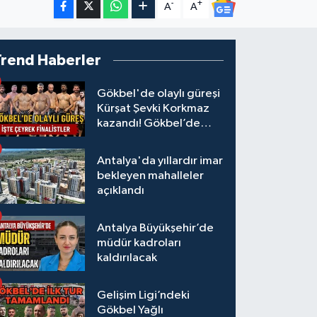
-
+
A
A
Trend Haberler
Gökbel'de olaylı güreşi
Kürşat Şevki Korkmaz
kazandı! Gökbel’de
çeyrek finalistler belli
oldu... Megastar Ali
Antalya'da yıllardır imar
Gürbüz elendi!
bekleyen mahalleler
açıklandı
Antalya Büyükşehir’de
müdür kadroları
kaldırılacak
Gelişim Ligi’ndeki
Gökbel Yağlı