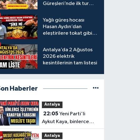
Güreşleri’nde ilk tur
tamamlandı
Yağlı güreş hocası
Hasan Aydın’dan
eleştirilere tokat gibi
yanıt
Antalya’da 2 Ağustos
2026 elektrik
kesintilerinin tam listesi
Son Haberler
Antalya
22:05
Yeni Parti'li
Aykut Kaya, binlerce
işletmenin kanayan
Antalya
yarasını Meclis'e taşıdı