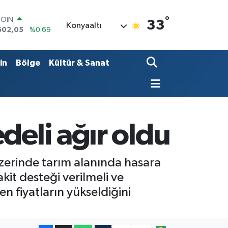
°
LAR
33
Konyaaltı
6006
%0.06
RO
0250
%0.02
RLİN
in
Bölge
Kültür & Sanat
2398
%0.2
M ALTIN
3.94
%0.32
T100
768
%48
COIN
deli ağır oldu
602,05
%0.69
 üzerinde tarım alanında hasara
kit desteği verilmeli ve
n fiyatların yükseldiğini