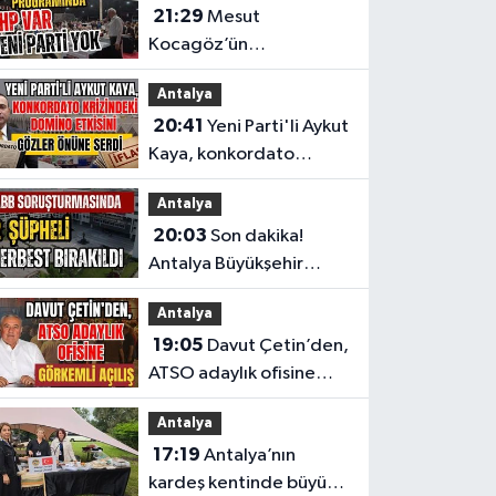
21:29
Mesut
Kocagöz’ün
programında CHP var
Antalya
Yeni Parti yok
20:41
Yeni Parti'li Aykut
Kaya, konkordato
krizindeki domino
Antalya
etkisini gözler önüne
20:03
Son dakika!
serdi
Antalya Büyükşehir
Belediyesi
Antalya
soruşturmasında 2
19:05
Davut Çetin’den,
şüpheli serbest bırakıldı
ATSO adaylık ofisine
görkemli açılış
Antalya
17:19
Antalya’nın
kardeş kentinde büyük