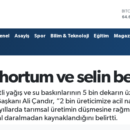
DO
47,
EU
55,
STE
enel
Asayiş
Spor
Bilim & Teknoloji
Eğitim
Magaz
64,
GRA
651
BİS
13.
BIT
hortum ve selin be
64.
tli yağış ve su baskınlarının 5 bin dekarın
kanı Ali Çandır, “2 bin üreticimize acil na
 yıllarda tarımsal üretimin düşmesine rağme
l daralmadan kaynaklandığını belirtti.