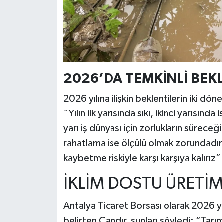
2026’DA TEMKİNLİ BEK
2026 yılına ilişkin beklentilerin iki dön
“Yılın ilk yarısında sıkı, ikinci yarısın
yarı iş dünyası için zorlukların süreceği
rahatlama ise ölçülü olmak zorundadır; 
kaybetme riskiyle karşı karşıya kalırız”
İKLİM DOSTU ÜRETİM
Antalya Ticaret Borsası olarak 2026 yılı 
belirten Çandır, şunları söyledi: “Tarı