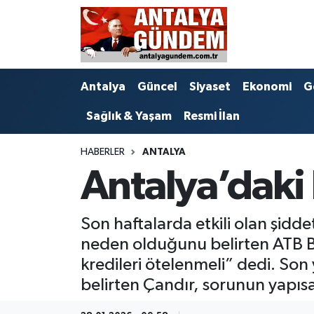
Antalya
Antalya Nöbetçi Eczaneler
Antalya
Güncel
Siyaset
Ekonomi
G
Asayiş
Antalya Hava Durumu
Sağlık & Yaşam
Resmi İlan
Bilim & Teknoloji
Antalya Namaz Vakitleri
HABERLER
ANTALYA
Bölge
Antalya Trafik Yoğunluk Haritası
Antalya’daki 
EĞİTİM
Süper Lig Puan Durumu ve Fikstür
Son haftalarda etkili olan şidde
Ekonomi
Tüm Manşetler
neden olduğunu belirten ATB Baş
kredileri ötelenmeli” dedi. Son
Genel
Son Dakika Haberleri
belirten Çandır, sorunun yapısa
Görüntülü Haber
Haber Arşivi