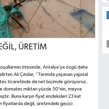
ĞİL, ÜRETİM
 koşullarının ötesinde, Antalya’ya özgü daha
 belirten Ali Çındar, “Tarımda yaşanan yapısal
es ticaretinde de net biçimde görüyoruz.
ve domates miktarı yüzde 50’nin, meyve
ştır. Buna karşın fiyat endeksleri 23 kat
n fiyatlarda değil, üretimdeki geçici