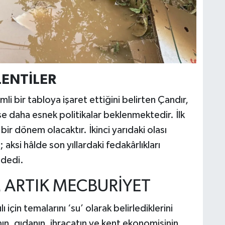
LENTİLER
emli bir tabloya işaret ettiğini belirten Çandır,
da ise daha esnek politikalar beklenmektedir. İlk
 bir dönem olacaktır. İkinci yarıdaki olası
aksi hâlde son yıllardaki fedakârlıkları
 dedi.
 ARTIK MECBURİYET
için temalarını ‘su’ olarak belirlediklerini
mın, gıdanın, ihracatın ve kent ekonomisinin