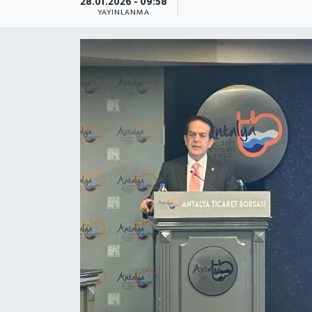
28.01.2026 - 09:58
YAYINLANMA
Güncel
Kültür & Sanat
Magazin
Resmi İlan
Sağlık & Yaşam
Siyaset
Spor