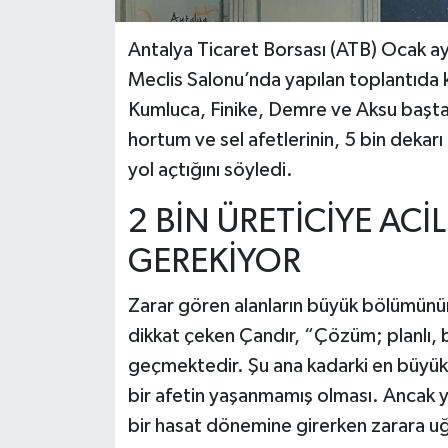
Antalya Ticaret Borsası (ATB) Ocak ayı
Meclis Salonu’nda yapılan toplantıda 
Kumluca, Finike, Demre ve Aksu başt
hortum ve sel afetlerinin, 5 bin dekarı 
yol açtığını söyledi.
2 BİN ÜRETİCİYE ACİ
GEREKİYOR
Zarar gören alanların büyük bölümünün
dikkat çeken Çandır, “Çözüm; planlı, b
geçmektedir. Şu ana kadarki en büyük 
bir afetin yaşanmamış olması. Ancak yü
bir hasat dönemine girerken zarara uğr