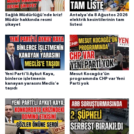
Sağlık Müdürlüğü’nde kriz!
Antalya’da 8 Ağustos 2026
Müdür hakkında resmi
elektrik kesintilerinin tam
şikayet
listesi
Yeni Parti'li Aykut Kaya,
Mesut Kocagöz’ün
binlerce işletmenin
programında CHP var Yeni
kanayan yarasını Meclis'e
Parti yok
taşıdı