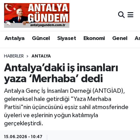
Antalya
Antalya Nöbetçi Eczaneler
Antalya
Güncel
Siyaset
Ekonomi
Genel
A
Asayiş
Antalya Hava Durumu
Bilim & Teknoloji
Antalya Namaz Vakitleri
HABERLER
ANTALYA
Antalya’daki iş insanları
Bölge
Antalya Trafik Yoğunluk Haritası
yaza ‘Merhaba’ dedi
EĞİTİM
Süper Lig Puan Durumu ve Fikstür
Antalya Genç İş İnsanları Derneği (ANTGİAD),
geleneksel hale getirdiği "Yaza Merhaba
Ekonomi
Tüm Manşetler
Partisi"nin üçüncüsünü eşsiz sahil atmosferinde
üyeleri ve eşlerinin yoğun katılımıyla
Genel
Son Dakika Haberleri
gerçekleştirdi.
Görüntülü Haber
Haber Arşivi
15.06.2026 - 10:47