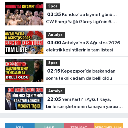
Spor
03:35
Kunduz’da kıymet günü…
CW Enerji Yağlı Güreş Ligi’nin 6.
Etabı öncesi nefesler tutuldu
Antalya
03:00
Antalya’da 8 Ağustos 2026
elektrik kesintilerinin tam listesi
Spor
02:15
Kepezspor’da başkandan
sonra teknik adam da belli oldu
Antalya
22:05
Yeni Parti'li Aykut Kaya,
binlerce işletmenin kanayan yarasını
Meclis'e taşıdı