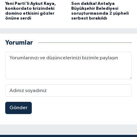
Yeni Parti'li Aykut Kaya,
Son dakika! Antalya
konkordato krizindeki
Büyükşehir Belediyesi
domino etkisini gözler
soruşturmasında 2 şüpheli
önüne serdi
serbest bırakıldı
Yorumlar
Gönder