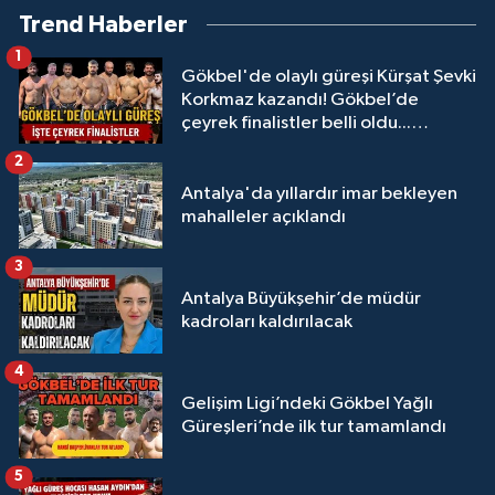
Trend Haberler
1
Gökbel'de olaylı güreşi Kürşat Şevki
Korkmaz kazandı! Gökbel’de
çeyrek finalistler belli oldu...
Megastar Ali Gürbüz elendi!
2
Antalya'da yıllardır imar bekleyen
mahalleler açıklandı
3
Antalya Büyükşehir’de müdür
kadroları kaldırılacak
4
Gelişim Ligi’ndeki Gökbel Yağlı
Güreşleri’nde ilk tur tamamlandı
5