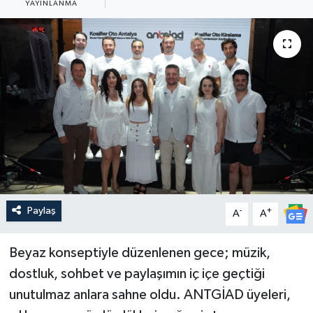
YAYINLANMA
Güncel
Kültür & Sanat
Magazin
Resmi İlan
Sağlık & Yaşam
Siyaset
Paylaş
-
+
A
A
Spor
Beyaz konseptiyle düzenlenen gece; müzik,
dostluk, sohbet ve paylaşımın iç içe geçtiği
unutulmaz anlara sahne oldu. ANTGİAD üyeleri,