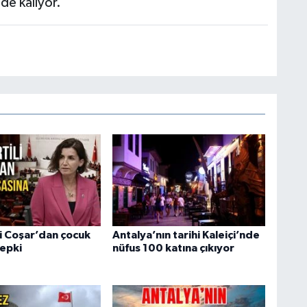
de kalıyor.’”
li Coşar’dan çocuk
Antalya’nın tarihi Kaleiçi’nde
tepki
nüfus 100 katına çıkıyor