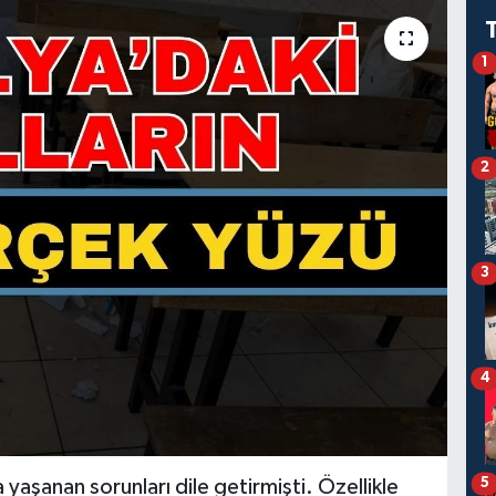
1
2
3
4
5
 yaşanan sorunları dile getirmişti. Özellikle