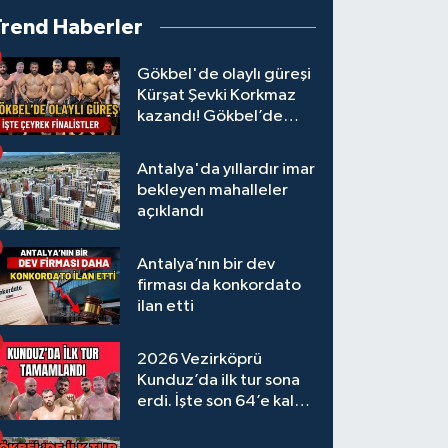
Trend Haberler
Gökbel'de olaylı güreşi
Kürşat Şevki Korkmaz
kazandı! Gökbel’de
çeyrek finalistler belli
oldu... Megastar Ali
Antalya'da yıllardır imar
Gürbüz elendi!
bekleyen mahalleler
açıklandı
Antalya’nın bir dev
firması da konkordato
ilan etti
2026 Vezirköprü
Kunduz’da ilk tur sona
erdi. İşte son 64’e kalan
başpehlivanlar