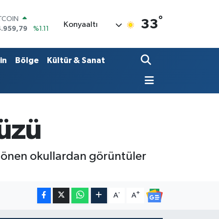
°
OLAR
33
Konyaaltı
7,7436
%0.18
URO
5,2510
%0.32
ERLİN
in
Bölge
Kültür & Sanat
,4811
%0.38
RAM ALTIN
660.55
%0.03
ST100
.779
%-14
ITCOIN
yüzü
4.959,79
%1.11
 dönen okullardan görüntüler
-
+
A
A