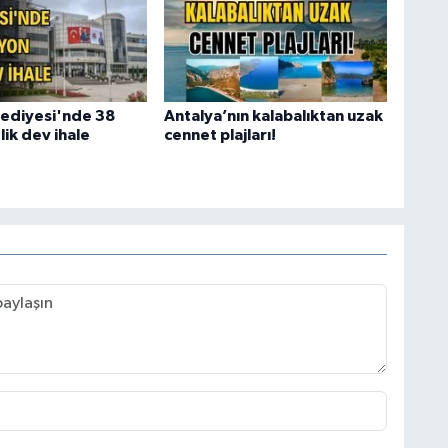
ediyesi'nde 38
Antalya’nın kalabalıktan uzak
lik dev ihale
cennet plajları!