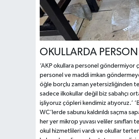
OKULLARDA PERSON
‘AKP okullara personel göndermiyor çok 
personel ve maddi imkan göndermeyen 
öğle borçlu zaman yetersizliğinden t
sadece ilkokullar değil biz sabahçı or
işliyoruz çöpleri kendimiz atıyoruz.
WC’lerde sabunu kaldırıldı saçma sapa
her yer mikrop yuvası veliler sınıflar
okul hizmetlileri vardı ve okullar terte