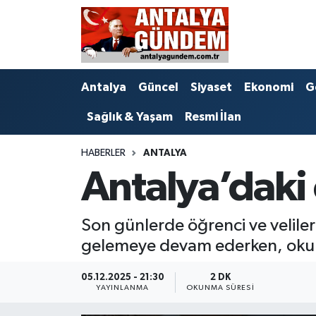
Antalya
Antalya Nöbetçi Eczaneler
Antalya
Güncel
Siyaset
Ekonomi
G
Asayiş
Antalya Hava Durumu
Sağlık & Yaşam
Resmi İlan
Bilim & Teknoloji
Antalya Namaz Vakitleri
HABERLER
ANTALYA
Bölge
Antalya Trafik Yoğunluk Haritası
Antalya’daki 
EĞİTİM
Süper Lig Puan Durumu ve Fikstür
Son günlerde öğrenci ve velile
Ekonomi
Tüm Manşetler
gelemeye devam ederken, okulla
Genel
Son Dakika Haberleri
05.12.2025 - 21:30
2 DK
YAYINLANMA
OKUNMA SÜRESI
Görüntülü Haber
Haber Arşivi