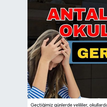
Güncel
Kültür & Sanat
Magazin
Resmi İlan
Sağlık & Yaşam
Siyaset
Spor
Geçtiğimiz günlerde velililer, okullarda