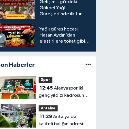
Gelişim Ligi’ndeki
Gökbel Yağlı
Güreşleri’nde ilk tur
tamamlandı
Yağlı güreş hocası
Hasan Aydın’dan
eleştirilere tokat gibi
yanıt
Son Haberler
Spor
12:45
Alanyaspor iki
genç yıldızı kadrosuna
kattı
Antalya
11:29
Antalya’da
kaliteli balığın adresi