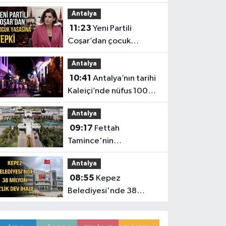
Düden Balık Çarşısı oldu
Antalya
11:23
Yeni Partili
Coşar’dan çocuk
yasasına tepki
Antalya
10:41
Antalya’nın tarihi
Kaleiçi’nde nüfus 100
katına çıkıyor
Antalya
09:17
Fettah
Tamince'nin
başkanlığındaki Antalya
Antalya
Bilim Üniversitesi'nde
08:55
Kepez
düzen değişti
Belediyesi'nde 38
milyon TL'lik dev ihale