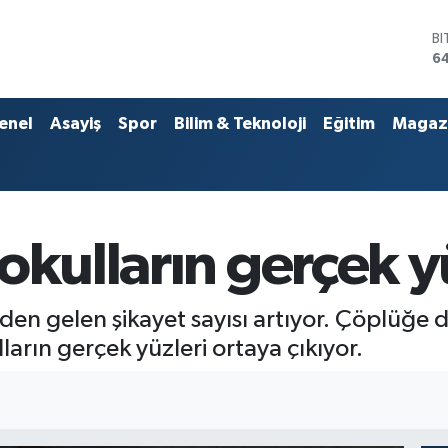
D
4
E
5
ST
enel
Asayiş
Spor
Bilim & Teknoloji
Eğitim
Magaz
64
G
6
Bİ
13
B
okulların gerçek 
6
rden gelen şikayet sayısı artıyor. Çöplüğe
rın gerçek yüzleri ortaya çıkıyor.