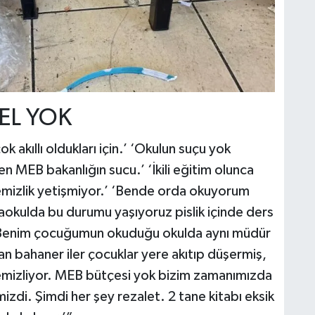
EL YOK
akıllı oldukları için.’ ‘Okulun suçu yok
MEB bakanlığın sucu.’ ‘İkili eğitim olunca
emizlik yetişmiyor.’ ‘Bende orda okuyorum
taokulda bu durumu yaşıyoruz pislik içinde ders
’ ‘Benim çocuğumun okuduğu okulda aynı müdür
n bahaner iler çocuklar yere akıtıp düşermiş,
ı temizliyor. MEB bütçesi yok bizim zamanımızda
mizdi. Şimdi her şey rezalet. 2 tane kitabı eksik