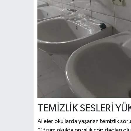
TEMİZLİK SESLERİ YÜ
Aileler okullarda yaşanan temizlik sorun
“’Bizim okulda on yıllık çöp dağları o