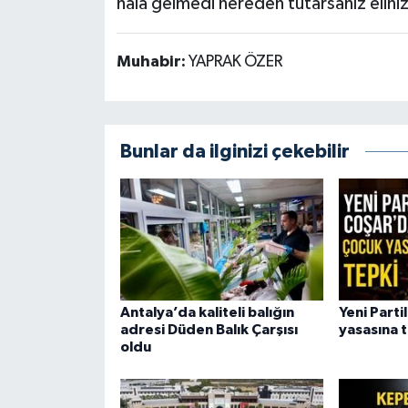
hala gelmedi nereden tutarsanız eliniz
Muhabir:
YAPRAK ÖZER
Bunlar da ilginizi çekebilir
Antalya’da kaliteli balığın
Yeni Parti
adresi Düden Balık Çarşısı
yasasına 
oldu