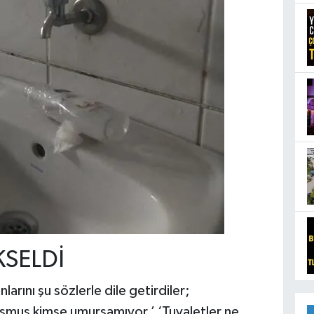
KSELDİ
larını şu sözlerle dile getirdiler;
luşmuş kimse umursamıyor.’ ‘Tuvaletler ne