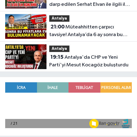
darp edilen Serhat Elvan ile ilgili ilk
açıklama
Antalya
21:00
Müteahhitten çarpıcı
tavsiye! Antalya’da 6 ay sonra bu
fiyatlara ev bulunamayacak
Antalya
19:15
Antalya'da CHP ve Yeni
Parti'yi Mesut Kocagöz buluşturdu