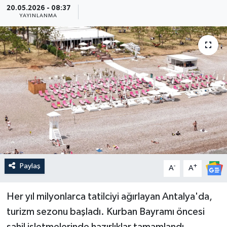
20.05.2026 - 08:37
YAYINLANMA
Güncel
Kültür & Sanat
Magazin
Resmi İlan
Sağlık & Yaşam
Siyaset
Paylaş
-
+
A
A
Spor
Her yıl milyonlarca tatilciyi ağırlayan Antalya'da,
turizm sezonu başladı. Kurban Bayramı öncesi