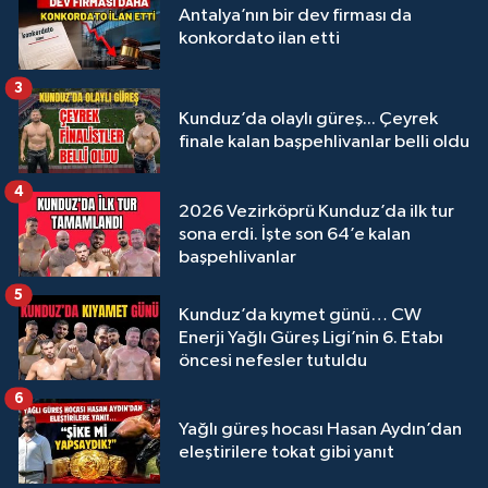
Antalya’nın bir dev firması da
konkordato ilan etti
3
Kunduz’da olaylı güreş... Çeyrek
finale kalan başpehlivanlar belli oldu
4
2026 Vezirköprü Kunduz’da ilk tur
sona erdi. İşte son 64’e kalan
başpehlivanlar
5
Kunduz’da kıymet günü… CW
Enerji Yağlı Güreş Ligi’nin 6. Etabı
öncesi nefesler tutuldu
6
Yağlı güreş hocası Hasan Aydın’dan
eleştirilere tokat gibi yanıt