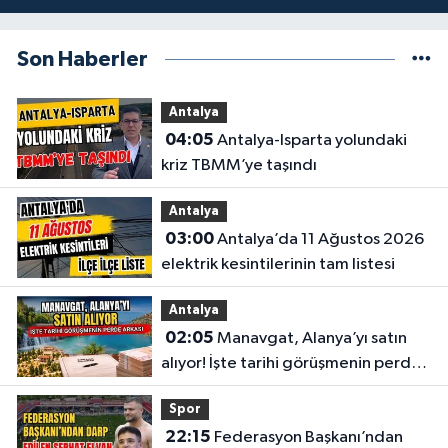
Son Haberler
Antalya
04:05
Antalya-Isparta yolundaki
kriz TBMM’ye taşındı
Antalya
03:00
Antalya’da 11 Ağustos 2026
elektrik kesintilerinin tam listesi
Antalya
02:05
Manavgat, Alanya’yı satın
alıyor! İşte tarihi görüşmenin perde
arkası
Spor
22:15
Federasyon Başkanı’ndan