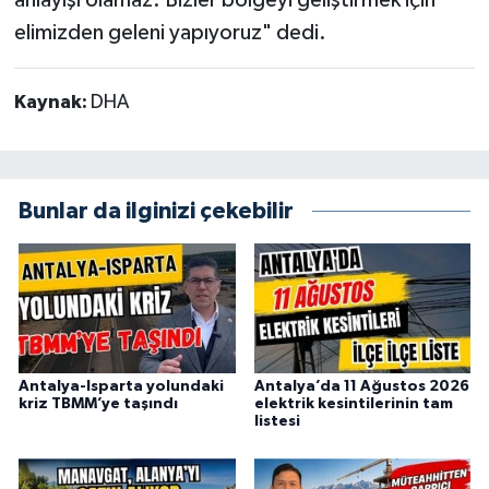
anlayışı olamaz. Bizler bölgeyi geliştirmek için
elimizden geleni yapıyoruz" dedi.
Kaynak:
DHA
Bunlar da ilginizi çekebilir
Antalya-Isparta yolundaki
Antalya’da 11 Ağustos 2026
kriz TBMM’ye taşındı
elektrik kesintilerinin tam
listesi