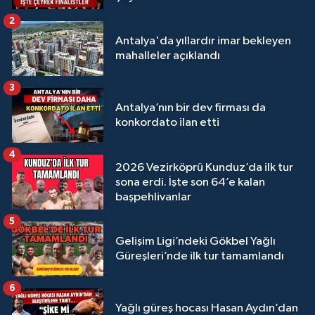
Megastar Ali Gürbüz elendi!
2
Antalya'da yıllardır imar bekleyen
mahalleler açıklandı
3
Antalya’nın bir dev firması da
konkordato ilan etti
4
2026 Vezirköprü Kunduz’da ilk tur
sona erdi. İşte son 64’e kalan
başpehlivanlar
5
Gelişim Ligi’ndeki Gökbel Yağlı
Güreşleri’nde ilk tur tamamlandı
6
Yağlı güreş hocası Hasan Aydın’dan