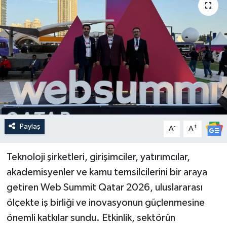
Güncel
Kültür & Sanat
Magazin
Resmi İlan
Sağlık & Yaşam
Paylaş
-
+
A
A
Siyaset
Teknoloji şirketleri, girişimciler, yatırımcılar,
akademisyenler ve kamu temsilcilerini bir araya
Spor
getiren Web Summit Qatar 2026, uluslararası
ölçekte iş birliği ve inovasyonun güçlenmesine
önemli katkılar sundu. Etkinlik, sektörün