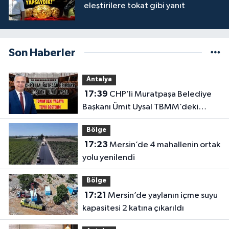
eleştirilere tokat gibi yanıt
Son Haberler
Antalya
17:39
CHP’li Muratpaşa Belediye
Başkanı Ümit Uysal TBMM’deki
yasaya tepki gösterdi
Bölge
17:23
Mersin’de 4 mahallenin ortak
yolu yenilendi
Bölge
17:21
Mersin’de yaylanın içme suyu
kapasitesi 2 katına çıkarıldı