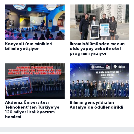
Konyaaltı’nın minikleri
İkram bölümünden mezun
bilimle yetişiyor
oldu yapay zeka ile otel
programı yazıyor
Akdeniz Üniversitesi
Bilimin genç yıldızları
Teknokent’ten Türkiye’ye
Antalya’da ödüllendirildi
120 milyar liralık yatırım
hamlesi