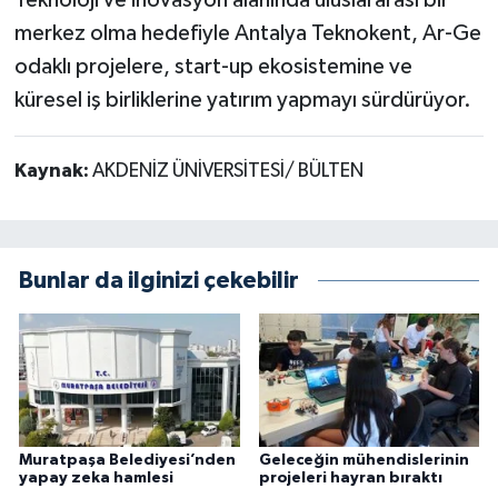
Teknoloji ve inovasyon alanında uluslararası bir
merkez olma hedefiyle Antalya Teknokent, Ar-Ge
odaklı projelere, start-up ekosistemine ve
küresel iş birliklerine yatırım yapmayı sürdürüyor.
Kaynak:
AKDENİZ ÜNİVERSİTESİ/ BÜLTEN
Bunlar da ilginizi çekebilir
Muratpaşa Belediyesi’nden
Geleceğin mühendislerinin
yapay zeka hamlesi
projeleri hayran bıraktı