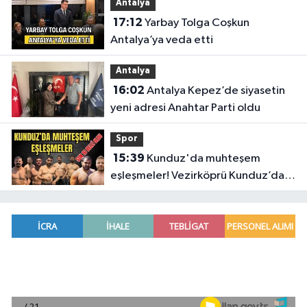
Antalya
17:12
Yarbay Tolga Coşkun
Antalya’ya veda etti
Antalya
16:02
Antalya Kepez’de siyasetin
yeni adresi Anahtar Parti oldu
Spor
15:39
Kunduz'da muhteşem
eşleşmeler! Vezirköprü Kunduz’da
nefesler tutuldu, son 16 belli oldu