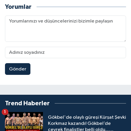
Yorumlar
Gönder
Trend Haberler
1
Gökbel'de olaylı güreşi Kürşat Şevki
Korkmaz kazandı! Gökbel’de
çeyrek finalistler belli oldu...