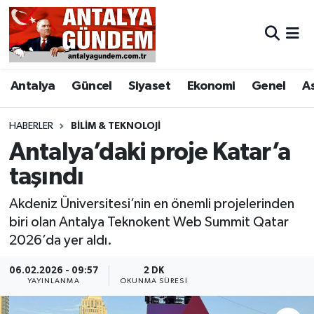
Antalya
Antalya Nöbetçi Eczaneler
Antalya
Güncel
Siyaset
Ekonomi
Genel
A
Asayiş
Antalya Hava Durumu
Bilim & Teknoloji
Antalya Namaz Vakitleri
HABERLER
BILIM & TEKNOLOJI
Antalya’daki proje Katar’a
Bölge
Antalya Trafik Yoğunluk Haritası
taşındı
EĞİTİM
Süper Lig Puan Durumu ve Fikstür
Akdeniz Üniversitesi’nin en önemli projelerinden
biri olan Antalya Teknokent Web Summit Qatar
Ekonomi
Tüm Manşetler
2026’da yer aldı.
Genel
Son Dakika Haberleri
06.02.2026 - 09:57
2 DK
YAYINLANMA
OKUNMA SÜRESI
Görüntülü Haber
Haber Arşivi