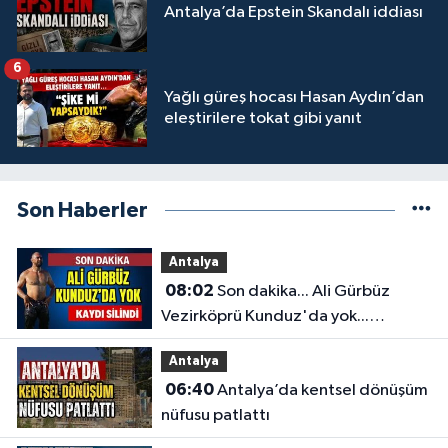
Antalya’da Epstein Skandalı iddiası
6
Yağlı güreş hocası Hasan Aydın’dan
eleştirilere tokat gibi yanıt
Son Haberler
Antalya
08:02
Son dakika... Ali Gürbüz
Vezirköprü Kunduz'da yok...
Antalyalı başpehlivanın ismi
Antalya
sistemden silindi
06:40
Antalya’da kentsel dönüşüm
nüfusu patlattı