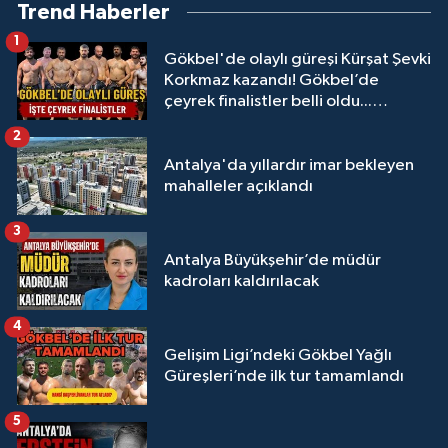
Trend Haberler
1
Gökbel'de olaylı güreşi Kürşat Şevki
Korkmaz kazandı! Gökbel’de
çeyrek finalistler belli oldu...
Megastar Ali Gürbüz elendi!
2
Antalya'da yıllardır imar bekleyen
mahalleler açıklandı
3
Antalya Büyükşehir’de müdür
kadroları kaldırılacak
4
Gelişim Ligi’ndeki Gökbel Yağlı
Güreşleri’nde ilk tur tamamlandı
5