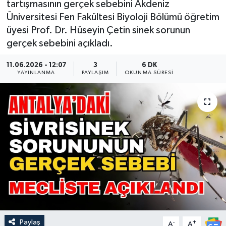
tartışmasının gerçek sebebini Akdeniz
Üniversitesi Fen Fakültesi Biyoloji Bölümü öğretim
Güncel
üyesi Prof. Dr. Hüseyin Çetin sinek sorunun
gerçek sebebini açıkladı.
Kültür & Sanat
11.06.2026 - 12:07
3
6 DK
Magazin
YAYINLANMA
PAYLAŞIM
OKUNMA SÜRESI
Resmi İlan
Sağlık & Yaşam
Siyaset
Spor
Paylaş
-
+
A
A