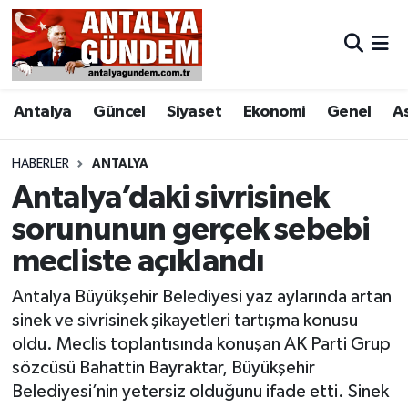
Antalya
Antalya Nöbetçi Eczaneler
Antalya
Güncel
Siyaset
Ekonomi
Genel
A
Asayiş
Antalya Hava Durumu
Bilim & Teknoloji
Antalya Namaz Vakitleri
HABERLER
ANTALYA
Antalya’daki sivrisinek
Bölge
Antalya Trafik Yoğunluk Haritası
sorununun gerçek sebebi
mecliste açıklandı
EĞİTİM
Süper Lig Puan Durumu ve Fikstür
Antalya Büyükşehir Belediyesi yaz aylarında artan
Ekonomi
Tüm Manşetler
sinek ve sivrisinek şikayetleri tartışma konusu
oldu. Meclis toplantısında konuşan AK Parti Grup
Genel
Son Dakika Haberleri
sözcüsü Bahattin Bayraktar, Büyükşehir
Belediyesi’nin yetersiz olduğunu ifade etti. Sinek
Görüntülü Haber
Haber Arşivi