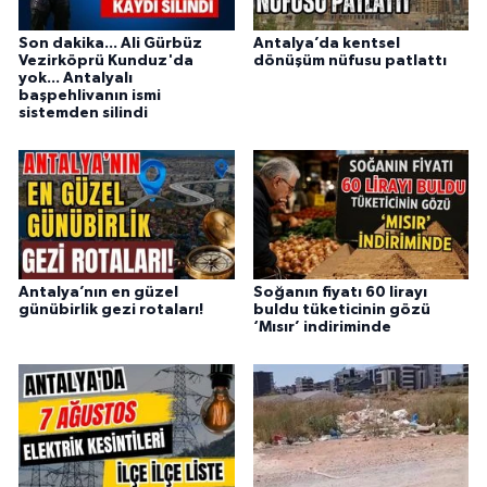
Son dakika... Ali Gürbüz
Antalya’da kentsel
Vezirköprü Kunduz'da
dönüşüm nüfusu patlattı
yok... Antalyalı
başpehlivanın ismi
sistemden silindi
Antalya’nın en güzel
Soğanın fiyatı 60 lirayı
günübirlik gezi rotaları!
buldu tüketicinin gözü
‘Mısır’ indiriminde