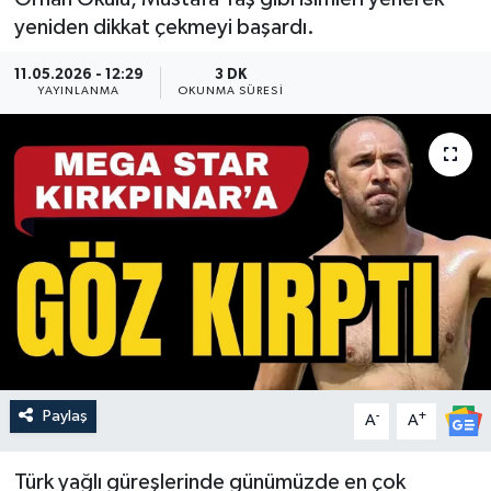
yeniden dikkat çekmeyi başardı.
Güncel
11.05.2026 - 12:29
3 DK
YAYINLANMA
Kültür & Sanat
OKUNMA SÜRESI
Magazin
Resmi İlan
Sağlık & Yaşam
Siyaset
Spor
Paylaş
-
+
A
A
Türk yağlı güreşlerinde günümüzde en çok