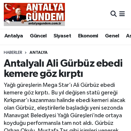
Antalya
Antalya Nöbetçi Eczaneler
Antalya
Güncel
Siyaset
Ekonomi
Genel
A
Asayiş
Antalya Hava Durumu
Bilim & Teknoloji
Antalya Namaz Vakitleri
HABERLER
ANTALYA
Antalyalı Ali Gürbüz ebedi
Bölge
Antalya Trafik Yoğunluk Haritası
kemere göz kırptı
EĞİTİM
Süper Lig Puan Durumu ve Fikstür
Yağlı güreşlerin Mega Star’ı Ali Gürbüz ebedi
kemere göz kırptı. Bu yıl değişen statü gereği
Ekonomi
Tüm Manşetler
Kırkpınar’ı kazanması halinde ebedi kemeri alacak
olan Gürbüz, eleştirilerle başladığı yeni sezonda
Genel
Son Dakika Haberleri
Manavgat Belediyesi Yağlı Güreşleri’nde ortaya
koyduğu performansla tam not aldı. Gürbüz
Görüntülü Haber
Haber Arşivi
Orhan Okulu, Mustafa Taş gibi isimleri yenerek