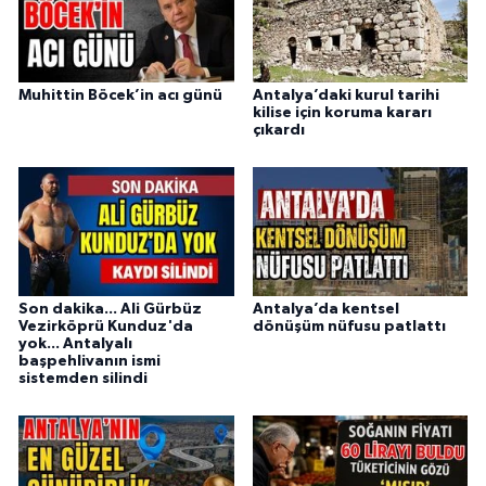
Muhittin Böcek’in acı günü
Antalya’daki kurul tarihi
kilise için koruma kararı
çıkardı
Son dakika... Ali Gürbüz
Antalya’da kentsel
Vezirköprü Kunduz'da
dönüşüm nüfusu patlattı
yok... Antalyalı
başpehlivanın ismi
sistemden silindi