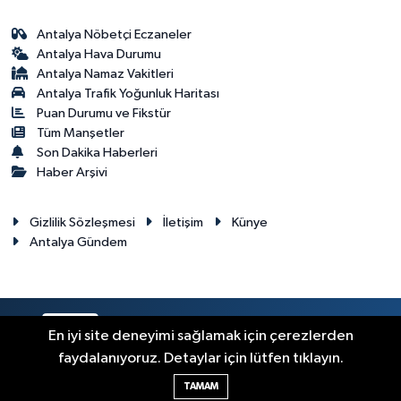
Antalya Nöbetçi Eczaneler
Antalya Hava Durumu
Antalya Namaz Vakitleri
Antalya Trafik Yoğunluk Haritası
Puan Durumu ve Fikstür
Tüm Manşetler
Son Dakika Haberleri
Haber Arşivi
Gizlilik Sözleşmesi
İletişim
Künye
Antalya Gündem
RSS
Copyright © 2024. Her hakkı saklıdır.
En iyi site deneyimi sağlamak için çerezlerden
faydalanıyoruz. Detaylar için lütfen tıklayın.
Haber Yazılımı:
TE Bilişim
TAMAM