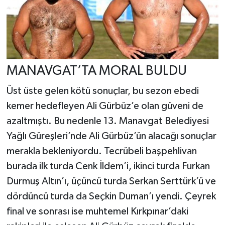
MANAVGAT’TA MORAL BULDU
Üst üste gelen kötü sonuçlar, bu sezon ebedi
kemer hedefleyen Ali Gürbüz’e olan güveni de
azaltmıştı. Bu nedenle 13. Manavgat Belediyesi
Yağlı Güreşleri’nde Ali Gürbüz’ün alacağı sonuçlar
merakla bekleniyordu. Tecrübeli başpehlivan
burada ilk turda Cenk İldem’i, ikinci turda Furkan
Durmuş Altın’ı, üçüncü turda Serkan Serttürk’ü ve
dördüncü turda da Seçkin Duman’ı yendi. Çeyrek
final ve sonrası ise muhtemel Kırkpınar’daki