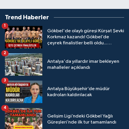
Trend Haberler
1
Gökbel'de olaylı güreşi Kürşat Şevki
Korkmaz kazandı! Gökbel’de
çeyrek finalistler belli oldu...
Megastar Ali Gürbüz elendi!
2
Antalya'da yıllardır imar bekleyen
mahalleler açıklandı
3
Antalya Büyükşehir’de müdür
kadroları kaldırılacak
4
Gelişim Ligi’ndeki Gökbel Yağlı
Güreşleri’nde ilk tur tamamlandı