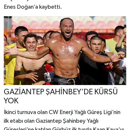
Enes Doğan’a kaybetti.
GAZİANTEP ŞAHİNBEY’DE KÜRSÜ
YOK
İkinci turnuva olan CW Enerji Yağlı Güreş Ligi’nin
ilk etabı olan Gaziantep Şahinbey Yağlı
Güreşleri’ne katılan Gürbüz ilk turda Kaan Kaya’yı,