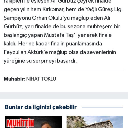
rakipleri ile eşleşen Ali Gürbüz çeyrek finalde
geçen yılın hem Kırkpınar, hem de Yağlı Güreş Ligi
Şampiyonu Orhan Okulu'yu mağlup eden Ali
Gürbüz, yarı finalde de bu sezona muhteşem bir
başlangıç yapan Mustafa Taş’ı yenerek finale
kaldı. Her ne kadar finalin puanlamasında
Feyzullah Aktürk’e mağlup olsa da sevenlerinin
yüreğine su serpmeyi başardı.
Muhabir:
NİHAT TOKLU
Bunlar da ilginizi çekebilir