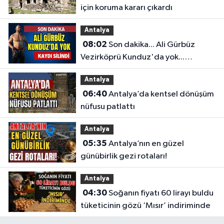
için koruma kararı çıkardı
Antalya
08:02
Son dakika... Ali Gürbüz
Vezirköprü Kunduz'da yok...
Antalyalı başpehlivanın ismi
Antalya
sistemden silindi
06:40
Antalya’da kentsel dönüşüm
nüfusu patlattı
Antalya
05:35
Antalya’nın en güzel
günübirlik gezi rotaları!
Antalya
04:30
Soğanın fiyatı 60 lirayı buldu
tüketicinin gözü ‘Mısır’ indiriminde