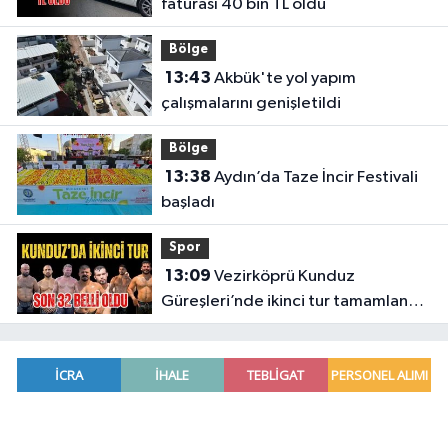
faturası 40 bin TL oldu
Bölge
13:43
Akbük'te yol yapım
çalışmalarını genişletildi
Bölge
13:38
Aydın’da Taze İncir Festivali
başladı
Spor
13:09
Vezirköprü Kunduz
Güreşleri’nde ikinci tur tamamlandı.
İşte tur atlayan 32 başpehlivan