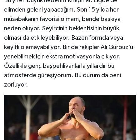
Bu yıl en büyük hedefim Kırkpınar. Ligde de
elimden geleni yapacağım. Son 15 yılda her
müsabakanın favorisi olmam, bende baskıya
neden oluyor. Seyircinin beklentisinin büyük
olması da etkileyebiliyor. Bazen formda veya
keyifli olamayabiliyor. Bir de rakipler Ali Gürbüz’ü
yenebilmek için ekstra motivasyonla çıkıyor.
Özellikle genç başpehlivanlarla yıllardır bu
atmosferde güreşiyorum. Bu durum da beni
zorluyor.