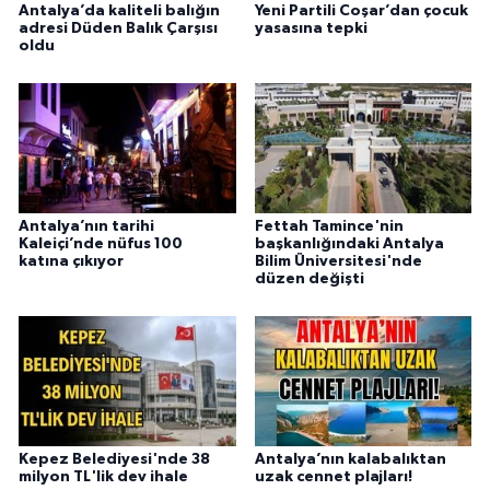
Antalya’da kaliteli balığın
Yeni Partili Coşar’dan çocuk
adresi Düden Balık Çarşısı
yasasına tepki
oldu
Antalya’nın tarihi
Fettah Tamince'nin
Kaleiçi’nde nüfus 100
başkanlığındaki Antalya
katına çıkıyor
Bilim Üniversitesi'nde
düzen değişti
Kepez Belediyesi'nde 38
Antalya’nın kalabalıktan
milyon TL'lik dev ihale
uzak cennet plajları!