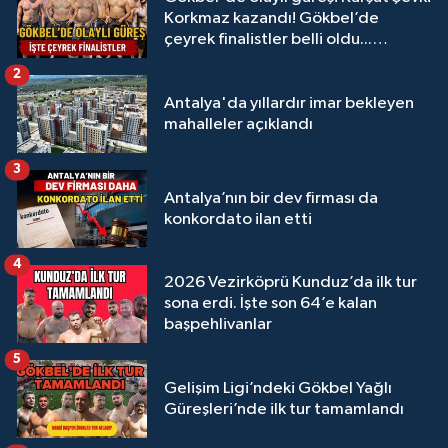
Korkmaz kazandı! Gökbel’de
çeyrek finalistler belli oldu...
Megastar Ali Gürbüz elendi!
2
Antalya'da yıllardır imar bekleyen
mahalleler açıklandı
3
Antalya’nın bir dev firması da
konkordato ilan etti
4
2026 Vezirköprü Kunduz’da ilk tur
sona erdi. İşte son 64’e kalan
başpehlivanlar
5
Gelişim Ligi’ndeki Gökbel Yağlı
Güreşleri’nde ilk tur tamamlandı