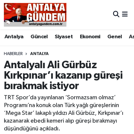
Antalya
Antalya Nöbetçi Eczaneler
Antalya
Güncel
Siyaset
Ekonomi
Genel
A
Asayiş
Antalya Hava Durumu
Bilim & Teknoloji
Antalya Namaz Vakitleri
HABERLER
ANTALYA
Antalyalı Ali Gürbüz
Bölge
Antalya Trafik Yoğunluk Haritası
Kırkpınar’ı kazanıp güreşi
bırakmak istiyor
EĞİTİM
Süper Lig Puan Durumu ve Fikstür
TRT Spor’da yayınlanan ‘Sormazsam olmaz’
Ekonomi
Tüm Manşetler
Programı’na konuk olan Türk yağlı güreşlerinin
‘Mega Star’ lakaplı yıldızı Ali Gürbüz, Kırkpınar’ı
Genel
Son Dakika Haberleri
kazanarak ebedi kemeri alıp güreşi bırakmayı
düşündüğünü açıkladı.
Görüntülü Haber
Haber Arşivi