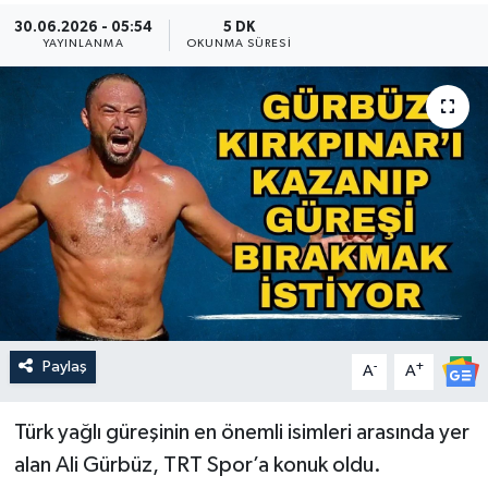
30.06.2026 - 05:54
5 DK
Güncel
YAYINLANMA
OKUNMA SÜRESI
Kültür & Sanat
Magazin
Resmi İlan
Sağlık & Yaşam
Siyaset
Paylaş
-
+
Spor
A
A
Türk yağlı güreşinin en önemli isimleri arasında yer
alan Ali Gürbüz, TRT Spor’a konuk oldu.