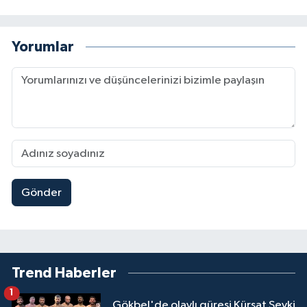
Yorumlar
Gönder
Trend Haberler
1
Gökbel'de olaylı güreşi Kürşat Şevki