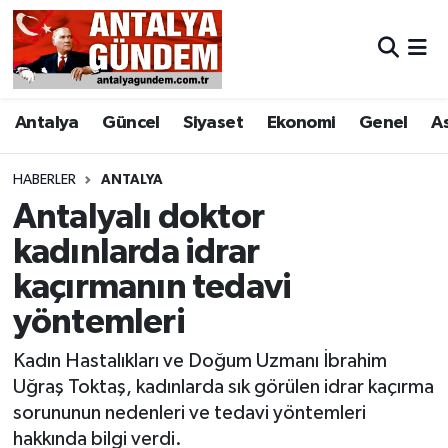
Antalya
Antalya Nöbetçi Eczaneler
Antalya
Güncel
Siyaset
Ekonomi
Genel
A
Asayiş
Antalya Hava Durumu
Bilim & Teknoloji
Antalya Namaz Vakitleri
HABERLER
ANTALYA
Antalyalı doktor
Bölge
Antalya Trafik Yoğunluk Haritası
kadınlarda idrar
kaçırmanın tedavi
EĞİTİM
Süper Lig Puan Durumu ve Fikstür
yöntemleri
Ekonomi
Tüm Manşetler
Kadın Hastalıkları ve Doğum Uzmanı İbrahim
Genel
Son Dakika Haberleri
Uğraş Toktaş, kadınlarda sık görülen idrar kaçırma
sorununun nedenleri ve tedavi yöntemleri
Görüntülü Haber
Haber Arşivi
hakkında bilgi verdi.