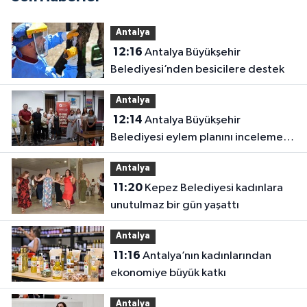
Antalya
12:16
Antalya Büyükşehir
Belediyesi’nden besicilere destek
Antalya
12:14
Antalya Büyükşehir
Belediyesi eylem planını inceleme
altına aldı
Antalya
11:20
Kepez Belediyesi kadınlara
unutulmaz bir gün yaşattı
Antalya
11:16
Antalya’nın kadınlarından
ekonomiye büyük katkı
Antalya