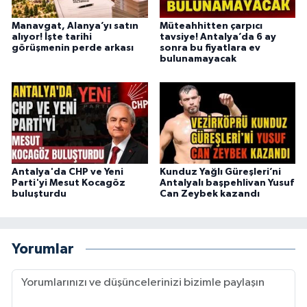
Manavgat, Alanya’yı satın
Müteahhitten çarpıcı
alıyor! İşte tarihi
tavsiye! Antalya’da 6 ay
görüşmenin perde arkası
sonra bu fiyatlara ev
bulunamayacak
Antalya'da CHP ve Yeni
Kunduz Yağlı Güreşleri’ni
Parti'yi Mesut Kocagöz
Antalyalı başpehlivan Yusuf
buluşturdu
Can Zeybek kazandı
Yorumlar