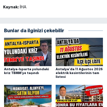
Kaynak:
İHA
Bunlar da ilginizi çekebilir
Antalya-Isparta yolundaki
Antalya’da 11 Ağustos 2026
kriz TBMM’ye taşındı
elektrik kesintilerinin tam
listesi