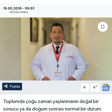
Güncel
16.05.2026 - 09:03
YAYINLANMA
Kültür & Sanat
Magazin
Resmi İlan
Sağlık & Yaşam
Siyaset
Spor
Paylaş
-
+
A
A
Toplumda çoğu zaman yaşlanmanın doğal bir
sonucu ya da doğum sonrası normal bir durum