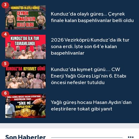
3
Kunduz’da olaylı güreş... Çeyrek
finale kalan başpehlivanlar belli oldu
4
2026 Vezirköprü Kunduz’da ilk tur
sona erdi. İşte son 64’e kalan
başpehlivanlar
5
Kunduz’da kıymet günü… CW
Enerji Yağlı Güreş Ligi’nin 6. Etabı
öncesi nefesler tutuldu
6
Yağlı güreş hocası Hasan Aydın’dan
eleştirilere tokat gibi yanıt
Son Haberler