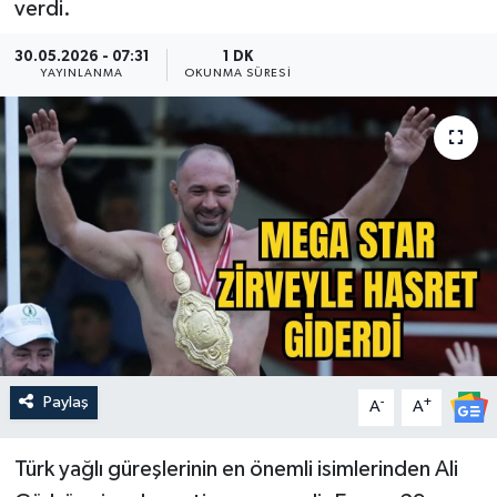
verdi.
Güncel
30.05.2026 - 07:31
1 DK
YAYINLANMA
OKUNMA SÜRESI
Kültür & Sanat
Magazin
Resmi İlan
Sağlık & Yaşam
Siyaset
Spor
Paylaş
-
+
A
A
Türk yağlı güreşlerinin en önemli isimlerinden Ali