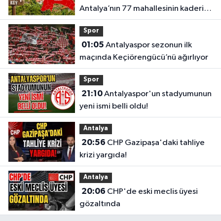
Antalya’nın 77 mahallesinin kaderi
belli oldu
Spor
01:05
Antalyaspor sezonun ilk
maçında Keçiörengücü’nü ağırlıyor
Spor
21:10
Antalyaspor'un stadyumunun
yeni ismi belli oldu!
Antalya
20:56
CHP Gazipaşa'daki tahliye
krizi yargıda!
Antalya
20:06
CHP'de eski meclis üyesi
gözaltında