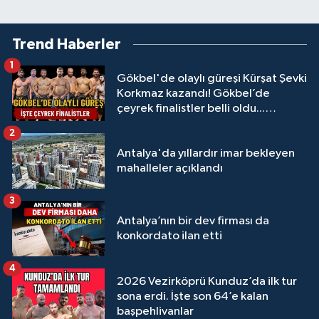
Trend Haberler
1
Gökbel'de olaylı güreşi Kürşat Şevki
Korkmaz kazandı! Gökbel’de
çeyrek finalistler belli oldu...
Megastar Ali Gürbüz elendi!
2
Antalya'da yıllardır imar bekleyen
mahalleler açıklandı
3
Antalya’nın bir dev firması da
konkordato ilan etti
4
2026 Vezirköprü Kunduz’da ilk tur
sona erdi. İşte son 64’e kalan
başpehlivanlar