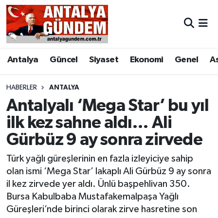
Antalya
Antalya Nöbetçi Eczaneler
Antalya
Güncel
Siyaset
Ekonomi
Genel
A
Asayiş
Antalya Hava Durumu
Bilim & Teknoloji
Antalya Namaz Vakitleri
HABERLER
ANTALYA
Antalyalı ‘Mega Star’ bu yıl
Bölge
Antalya Trafik Yoğunluk Haritası
ilk kez sahne aldı… Ali
Gürbüz 9 ay sonra zirvede
EĞİTİM
Süper Lig Puan Durumu ve Fikstür
Türk yağlı güreşlerinin en fazla izleyiciye sahip
Ekonomi
Tüm Manşetler
olan ismi ‘Mega Star’ lakaplı Ali Gürbüz 9 ay sonra
il kez zirvede yer aldı. Ünlü başpehlivan 350.
Genel
Son Dakika Haberleri
Bursa Kabulbaba Mustafakemalpaşa Yağlı
Güreşleri’nde birinci olarak zirve hasretine son
Görüntülü Haber
Haber Arşivi