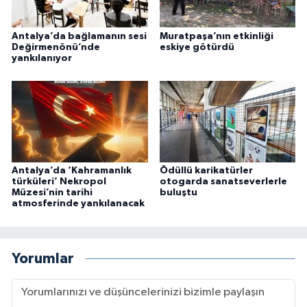
Antalya’da bağlamanın sesi
Muratpaşa’nın etkinliği
Değirmenönü’nde
eskiye götürdü
yankılanıyor
Antalya’da ‘Kahramanlık
Ödüllü karikatürler
türküleri’ Nekropol
otogarda sanatseverlerle
Müzesi’nin tarihi
buluştu
atmosferinde yankılanacak
Yorumlar