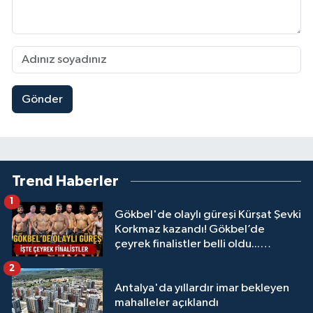
Gönder
Trend Haberler
1
Gökbel'de olaylı güreşi Kürşat Şevki
Korkmaz kazandı! Gökbel’de
çeyrek finalistler belli oldu...
Megastar Ali Gürbüz elendi!
2
Antalya'da yıllardır imar bekleyen
mahalleler açıklandı