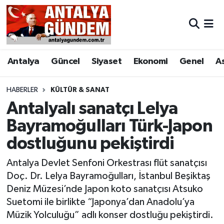
Antalya
Antalya Nöbetçi Eczaneler
Antalya
Güncel
Siyaset
Ekonomi
Genel
A
Asayiş
Antalya Hava Durumu
Bilim & Teknoloji
Antalya Namaz Vakitleri
HABERLER
KÜLTÜR & SANAT
Antalyalı sanatçı Lelya
Bölge
Antalya Trafik Yoğunluk Haritası
Bayramoğulları Türk-Japon
dostluğunu pekiştirdi
EĞİTİM
Süper Lig Puan Durumu ve Fikstür
Antalya Devlet Senfoni Orkestrası flüt sanatçısı
Ekonomi
Tüm Manşetler
Doç. Dr. Lelya Bayramoğulları, İstanbul Beşiktaş
Deniz Müzesi’nde Japon koto sanatçısı Atsuko
Genel
Son Dakika Haberleri
Suetomi ile birlikte “Japonya’dan Anadolu’ya
Müzik Yolculuğu” adlı konser dostluğu pekiştirdi.
Görüntülü Haber
Haber Arşivi