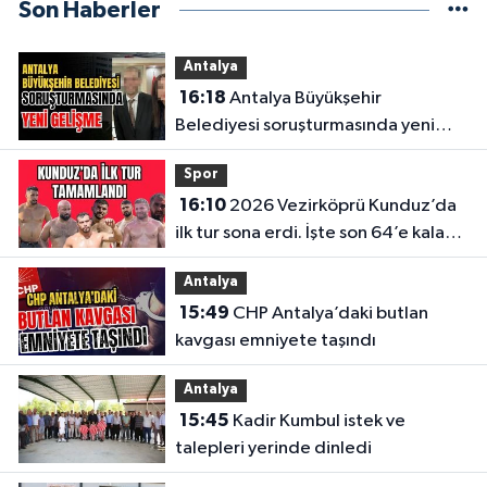
Son Haberler
Antalya
16:18
Antalya Büyükşehir
Belediyesi soruşturmasında yeni
gelişme
Spor
16:10
2026 Vezirköprü Kunduz’da
ilk tur sona erdi. İşte son 64’e kalan
başpehlivanlar
Antalya
15:49
CHP Antalya’daki butlan
kavgası emniyete taşındı
Antalya
15:45
Kadir Kumbul istek ve
talepleri yerinde dinledi