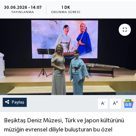
30.06.2026 - 14:07
1 DK
Güncel
YAYINLANMA
OKUNMA SÜRESI
Kültür & Sanat
Magazin
Resmi İlan
Sağlık & Yaşam
Siyaset
Paylaş
-
+
Spor
A
A
Beşiktaş Deniz Müzesi, Türk ve Japon kültürünü
müziğin evrensel diliyle buluşturan bu özel