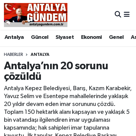
Antalya
Antalya Nöbetçi Eczaneler
Antalya
Güncel
Siyaset
Ekonomi
Genel
A
Asayiş
Antalya Hava Durumu
Bilim & Teknoloji
Antalya Namaz Vakitleri
HABERLER
ANTALYA
Antalya’nın 20 sorunu
Bölge
Antalya Trafik Yoğunluk Haritası
çözüldü
EĞİTİM
Süper Lig Puan Durumu ve Fikstür
Antalya Kepez Belediyesi, Barış, Kazım Karabekir,
Yavuz Selim ve Esentepe mahallelerinde yaklaşık
Ekonomi
Tüm Manşetler
20 yıldır devam eden imar sorununu çözdü.
Toplam 150 hektarlık alanı kapsayan ve yaklaşık 5
Genel
Son Dakika Haberleri
bin vatandaşı ilgilendiren imar uygulaması
kapsamında; hak sahipleri imar tapularına
Görüntülü Haber
Haber Arşivi
kavuştu. İlk tapular, Kepez Belediye Başkanı