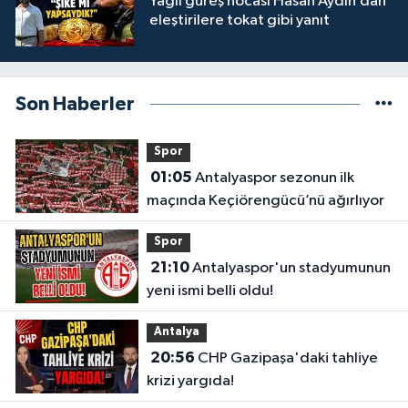
Yağlı güreş hocası Hasan Aydın’dan
eleştirilere tokat gibi yanıt
Son Haberler
Spor
01:05
Antalyaspor sezonun ilk
maçında Keçiörengücü’nü ağırlıyor
Spor
21:10
Antalyaspor'un stadyumunun
yeni ismi belli oldu!
Antalya
20:56
CHP Gazipaşa'daki tahliye
krizi yargıda!