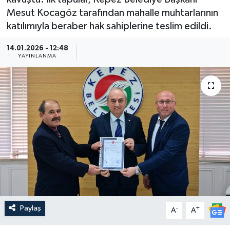
Mesut Kocagöz tarafından mahalle muhtarlarının
Güncel
katılımıyla beraber hak sahiplerine teslim edildi.
Kültür & Sanat
14.01.2026 - 12:48
YAYINLANMA
Magazin
Resmi İlan
Sağlık & Yaşam
Siyaset
Spor
Paylaş
-
+
A
A