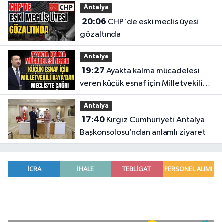
Antalya
20:06
CHP'de eski meclis üyesi
gözaltında
Antalya
19:27
Ayakta kalma mücadelesi
veren küçük esnaf için Milletvekili
Kaya'dan Meclis'te çağrı
Antalya
17:40
Kırgız Cumhuriyeti Antalya
Başkonsolosu’ndan anlamlı ziyaret