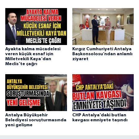
Ayakta kalma mücadelesi
Kırgız Cumhuriyeti Antalya
veren küçük esnaf için
Başkonsolosu’ndan anlamlı
Milletvekili Kaya'dan
ziyaret
Meclis'te çağrı
Antalya Büyükşehir
CHP Antalya’daki butlan
Belediyesi soruşturmasında
kavgası emniyete taşındı
yeni gelişme