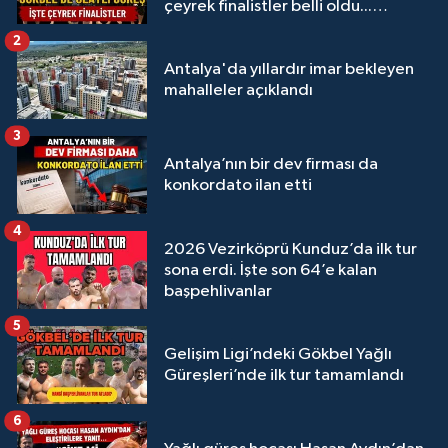
çeyrek finalistler belli oldu...
Megastar Ali Gürbüz elendi!
2
Antalya'da yıllardır imar bekleyen
mahalleler açıklandı
3
Antalya’nın bir dev firması da
konkordato ilan etti
4
2026 Vezirköprü Kunduz’da ilk tur
sona erdi. İşte son 64’e kalan
başpehlivanlar
5
Gelişim Ligi’ndeki Gökbel Yağlı
Güreşleri’nde ilk tur tamamlandı
6