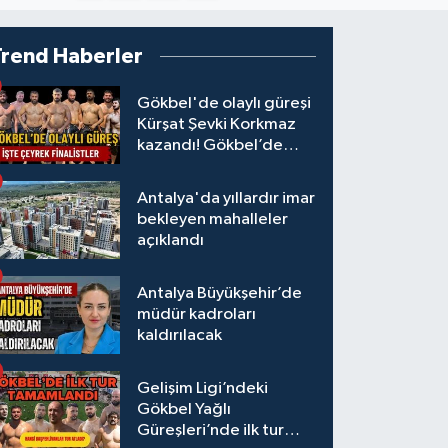
Trend Haberler
Gökbel'de olaylı güreşi
Kürşat Şevki Korkmaz
kazandı! Gökbel’de
çeyrek finalistler belli
oldu... Megastar Ali
Antalya'da yıllardır imar
Gürbüz elendi!
bekleyen mahalleler
açıklandı
Antalya Büyükşehir’de
müdür kadroları
kaldırılacak
Gelişim Ligi’ndeki
Gökbel Yağlı
Güreşleri’nde ilk tur