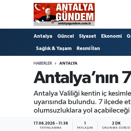
Antalya
Antalya Nöbetçi Eczaneler
Antalya
Güncel
Siyaset
Ekonomi
G
Asayiş
Antalya Hava Durumu
Sağlık & Yaşam
Resmi İlan
Bilim & Teknoloji
Antalya Namaz Vakitleri
HABERLER
ANTALYA
Bölge
Antalya Trafik Yoğunluk Haritası
Antalya’nın 7 
EĞİTİM
Süper Lig Puan Durumu ve Fikstür
Antalya Valiliği kentin iç kesi
Ekonomi
Tüm Manşetler
uyarısında bulundu. 7 ilçede etk
olumsuzluklara yol açabileceği b
Genel
Son Dakika Haberleri
17.06.2026 - 11:36
1
2 DK
Görüntülü Haber
Haber Arşivi
YAYINLANMA
PAYLAŞIM
OKUNMA SÜRESI