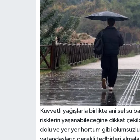
Kuvvetli yağışlarla birlikte ani sel su b
risklerin yaşanabileceğine dikkat çeki
dolu ve yer yer hortum gibi olumsuzluk
vatandaşların gerekli tedbirleri almalar