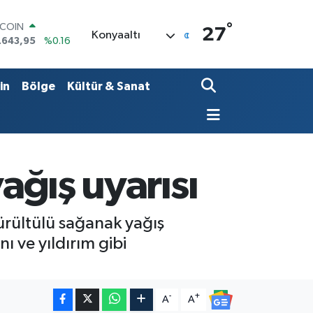
°
LAR
27
Konyaaltı
,6704
%0
RO
,0406
%-0.08
ERLİN
in
Bölge
Kültür & Sanat
,2143
%0
AM ALTIN
00.87
%0.12
ST100
.799
%70
TCOIN
ağış uyarısı
.643,95
%0.16
gürültülü sağanak yağış
ı ve yıldırım gibi
-
+
A
A