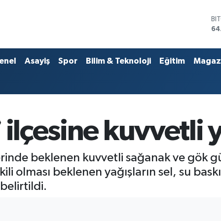
DO
47
EU
55
ST
enel
Asayiş
Spor
Bilim & Teknoloji
Eğitim
Magaz
64
GR
65
Bİ
13
BI
ilçesine kuvvetli y
64
mlerinde beklenen kuvvetli sağanak ve gök 
ili olması beklenen yağışların sel, su baskın
elirtildi.