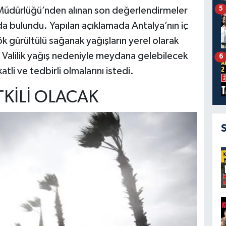
5
 Müdürlüğü’nden alınan son değerlendirmeler
da bulundu. Yapılan açıklamada Antalya’nın iç
 gürültülü sağanak yağışların yerel olarak
i. Valilik yağış nedeniyle meydana gelebilecek
6
tli ve tedbirli olmalarını istedi.
TKİLİ OLACAK