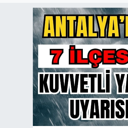
Güncel
Kültür & Sanat
Magazin
Resmi İlan
Sağlık & Yaşam
Siyaset
Spor