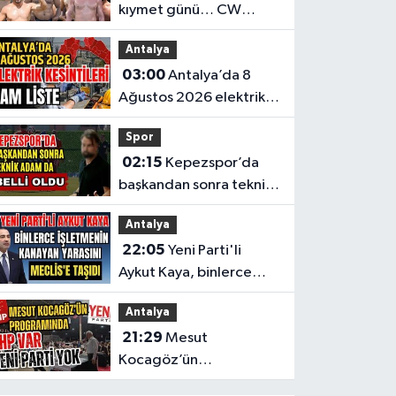
kıymet günü… CW
Enerji Yağlı Güreş
Antalya
Ligi’nin 6. Etabı öncesi
03:00
Antalya’da 8
nefesler tutuldu
Ağustos 2026 elektrik
kesintilerinin tam listesi
Spor
02:15
Kepezspor’da
başkandan sonra teknik
adam da belli oldu
Antalya
22:05
Yeni Parti'li
Aykut Kaya, binlerce
işletmenin kanayan
Antalya
yarasını Meclis'e taşıdı
21:29
Mesut
Kocagöz’ün
programında CHP var