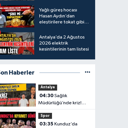
tamamlandı
Yağlı güreş hocası
Hasan Aydın’dan
eleştirilere tokat gibi
yanıt
Antalya’da 2 Ağustos
2026 elektrik
kesintilerinin tam listesi
Son Haberler
Antalya
04:30
Sağlık
Müdürlüğü’nde kriz!
Müdür hakkında resmi
Spor
şikayet
03:35
Kunduz’da