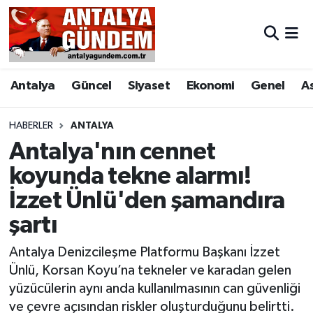
Antalya
Antalya Nöbetçi Eczaneler
Antalya
Güncel
Siyaset
Ekonomi
Genel
A
Asayiş
Antalya Hava Durumu
Bilim & Teknoloji
Antalya Namaz Vakitleri
HABERLER
ANTALYA
Antalya'nın cennet
Bölge
Antalya Trafik Yoğunluk Haritası
koyunda tekne alarmı!
İzzet Ünlü'den şamandıra
EĞİTİM
Süper Lig Puan Durumu ve Fikstür
şartı
Ekonomi
Tüm Manşetler
Antalya Denizcileşme Platformu Başkanı İzzet
Genel
Son Dakika Haberleri
Ünlü, Korsan Koyu’na tekneler ve karadan gelen
yüzücülerin aynı anda kullanılmasının can güvenliği
Görüntülü Haber
Haber Arşivi
ve çevre açısından riskler oluşturduğunu belirtti.