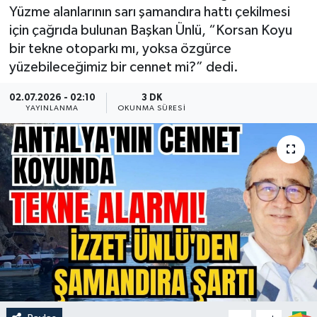
Yüzme alanlarının sarı şamandıra hattı çekilmesi
Güncel
için çağrıda bulunan Başkan Ünlü, “Korsan Koyu
bir tekne otoparkı mı, yoksa özgürce
Kültür & Sanat
yüzebileceğimiz bir cennet mi?” dedi.
Magazin
02.07.2026 - 02:10
3 DK
YAYINLANMA
OKUNMA SÜRESI
Resmi İlan
Sağlık & Yaşam
Siyaset
Spor