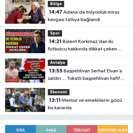
Bölge
14:47
Adana’da milyonluk miras
kavgası tatlıya bağlandı
Spor
14:21
Bülent Korkmaz’dan iki
futbolcu hakkında dikkat çeken
açıklama
Antalya
13:55
Başpehlivan Serhat Elvan’a
saldırı… Tokatlı başpehlivan hafif
yaralandı
Ekonomi
13:11
Memur ve emeklilerin gözü
bu kararda