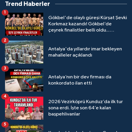
Trend Haberler
1
Gökbel'de olaylı güreşi Kürşat Şevki
Korkmaz kazandı! Gökbel’de
çeyrek finalistler belli oldu...
Megastar Ali Gürbüz elendi!
2
Antalya'da yıllardır imar bekleyen
mahalleler açıklandı
3
Antalya’nın bir dev firması da
konkordato ilan etti
4
2026 Vezirköprü Kunduz’da ilk tur
sona erdi. İşte son 64’e kalan
başpehlivanlar
5