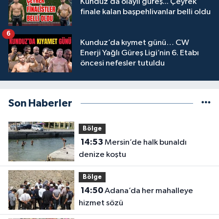
Kunduz’da olaylı güreş... Çeyrek
finale kalan başpehlivanlar belli oldu
6
Kunduz’da kıymet günü… CW
Enerji Yağlı Güreş Ligi’nin 6. Etabı
öncesi nefesler tutuldu
Son Haberler
Bölge
14:53
Mersin’de halk bunaldı
denize koştu
Bölge
14:50
Adana’da her mahalleye
hizmet sözü