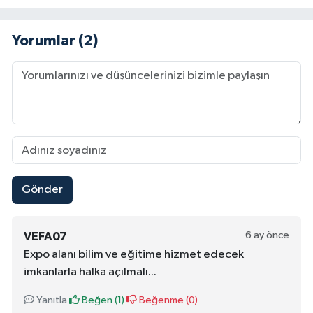
Yorumlar (2)
Gönder
6 ay önce
VEFA07
Expo alanı bilim ve eğitime hizmet edecek
imkanlarla halka açılmalı...
Yanıtla
Beğen (
1
)
Beğenme (
0
)