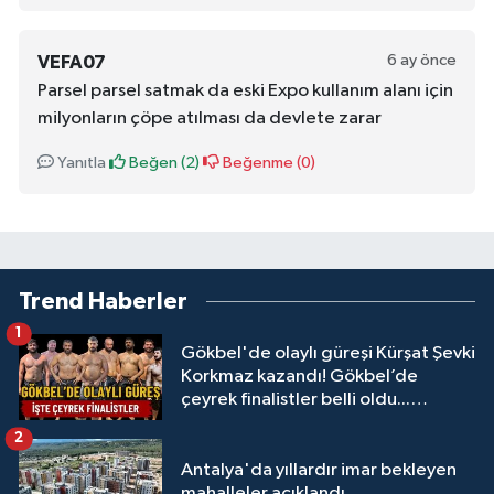
6 ay önce
VEFA07
Parsel parsel satmak da eski Expo kullanım alanı için
milyonların çöpe atılması da devlete zarar
Yanıtla
Beğen (
2
)
Beğenme (
0
)
Trend Haberler
1
Gökbel'de olaylı güreşi Kürşat Şevki
Korkmaz kazandı! Gökbel’de
çeyrek finalistler belli oldu...
Megastar Ali Gürbüz elendi!
2
Antalya'da yıllardır imar bekleyen
mahalleler açıklandı