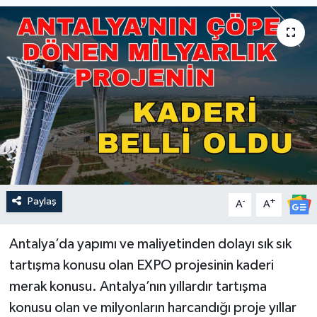
Güncel
Kültür & Sanat
Magazin
Resmi İlan
Sağlık & Yaşam
Paylaş
-
+
A
A
Siyaset
Spor
Antalya’da yapımı ve maliyetinden dolayı sık sık
tartışma konusu olan EXPO projesinin kaderi
merak konusu. Antalya’nın yıllardır tartışma
konusu olan ve milyonların harcandığı proje yıllar