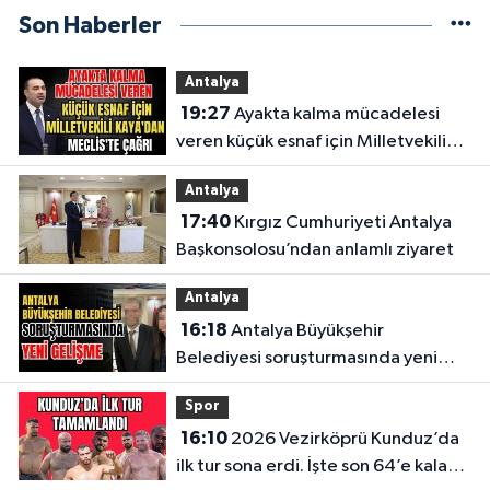
Son Haberler
Antalya
19:27
Ayakta kalma mücadelesi
veren küçük esnaf için Milletvekili
Kaya'dan Meclis'te çağrı
Antalya
17:40
Kırgız Cumhuriyeti Antalya
Başkonsolosu’ndan anlamlı ziyaret
Antalya
16:18
Antalya Büyükşehir
Belediyesi soruşturmasında yeni
gelişme
Spor
16:10
2026 Vezirköprü Kunduz’da
ilk tur sona erdi. İşte son 64’e kalan