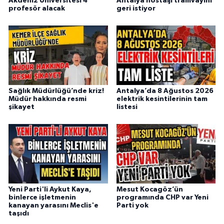
Akdeniz Üniversitesi 4
Antalya nostalji tramvayını
profesör alacak
geri istiyor
Sağlık Müdürlüğü’nde kriz!
Antalya’da 8 Ağustos 2026
Müdür hakkında resmi
elektrik kesintilerinin tam
şikayet
listesi
Yeni Parti'li Aykut Kaya,
Mesut Kocagöz’ün
binlerce işletmenin
programında CHP var Yeni
kanayan yarasını Meclis'e
Parti yok
taşıdı