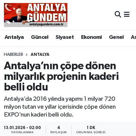
Antalya
Antalya Nöbetçi Eczaneler
Antalya
Güncel
Siyaset
Ekonomi
Genel
A
Asayiş
Antalya Hava Durumu
Bilim & Teknoloji
Antalya Namaz Vakitleri
HABERLER
ANTALYA
Antalya’nın çöpe dönen
Bölge
Antalya Trafik Yoğunluk Haritası
milyarlık projenin kaderi
belli oldu
EĞİTİM
Süper Lig Puan Durumu ve Fikstür
Antalya’da 2016 yılında yapımı 1 milyar 720
Ekonomi
Tüm Manşetler
milyon tutan ve yıllar içerisinde çöpe dönen
EXPO’nun kaderi belli oldu.
Genel
Son Dakika Haberleri
13.01.2026 - 02:00
4
1 DK
Görüntülü Haber
Haber Arşivi
YAYINLANMA
PAYLAŞIM
OKUNMA SÜRESI