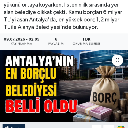
yükünü ortaya koyarken, listenin ilk sırasında yer
Güncel
alan belediye dikkat çekti. Kamu borçları 6 milyar
TL'yi aşan Antalya'da, en yüksek borç 1,2 milyar
Kültür & Sanat
TL ile Alanya Belediyesi'nde bulunuyor.
Magazin
09.07.2026 - 02:05
6
1 DK
YAYINLANMA
PAYLAŞIM
OKUNMA SÜRESI
Resmi İlan
Sağlık & Yaşam
Siyaset
Spor