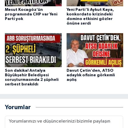
Mesut Kocagöz’ün
Yeni Parti'li Aykut Kaya,
programında CHP var Yeni
konkordato krizindeki
Parti yok
domino etkisini gözler
önüne serdi
Son dakika! Antalya
Davut Çetin’den, ATSO
Büyükşehir Belediyesi
adaylık ofisine görkemli
soruşturmasında 2 şüpheli
açılış
serbest bırakıldı
Yorumlar