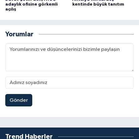
adaylık ofisine görkemli
kentinde büyük tanıtım
açılış
Yorumlar
Gönder
Trend Haberler