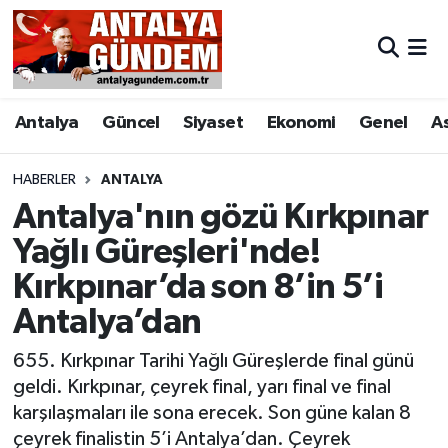
Antalya
Antalya Nöbetçi Eczaneler
Antalya
Güncel
Siyaset
Ekonomi
Genel
A
Asayiş
Antalya Hava Durumu
Bilim & Teknoloji
Antalya Namaz Vakitleri
HABERLER
ANTALYA
Antalya'nın gözü Kırkpınar
Bölge
Antalya Trafik Yoğunluk Haritası
Yağlı Güreşleri'nde!
Kırkpınar’da son 8’in 5’i
EĞİTİM
Süper Lig Puan Durumu ve Fikstür
Antalya’dan
Ekonomi
Tüm Manşetler
655. Kırkpınar Tarihi Yağlı Güreşlerde final günü
Genel
Son Dakika Haberleri
geldi. Kırkpınar, çeyrek final, yarı final ve final
karşılaşmaları ile sona erecek. Son güne kalan 8
Görüntülü Haber
Haber Arşivi
çeyrek finalistin 5’i Antalya’dan. Çeyrek