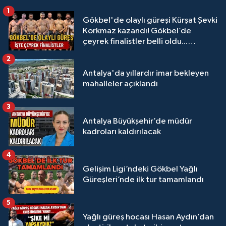
1
Gökbel'de olaylı güreşi Kürşat Şevki
Korkmaz kazandı! Gökbel’de
çeyrek finalistler belli oldu...
Megastar Ali Gürbüz elendi!
2
Antalya'da yıllardır imar bekleyen
mahalleler açıklandı
3
Antalya Büyükşehir’de müdür
kadroları kaldırılacak
4
Gelişim Ligi’ndeki Gökbel Yağlı
Güreşleri’nde ilk tur tamamlandı
5
Yağlı güreş hocası Hasan Aydın’dan