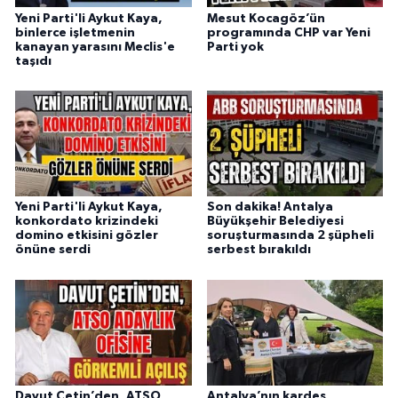
Yeni Parti'li Aykut Kaya,
Mesut Kocagöz’ün
binlerce işletmenin
programında CHP var Yeni
kanayan yarasını Meclis'e
Parti yok
taşıdı
Yeni Parti'li Aykut Kaya,
Son dakika! Antalya
konkordato krizindeki
Büyükşehir Belediyesi
domino etkisini gözler
soruşturmasında 2 şüpheli
önüne serdi
serbest bırakıldı
Davut Çetin’den, ATSO
Antalya’nın kardeş