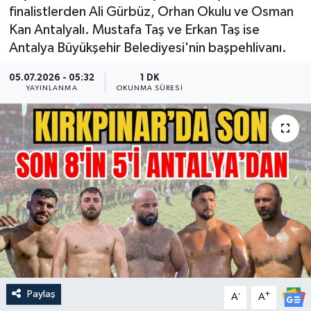
finalistlerden Ali Gürbüz, Orhan Okulu ve Osman
Güncel
Kan Antalyalı. Mustafa Taş ve Erkan Taş ise
Antalya Büyükşehir Belediyesi'nin başpehlivanı.
Kültür & Sanat
05.07.2026 - 05:32
1 DK
YAYINLANMA
OKUNMA SÜRESI
Magazin
Resmi İlan
Sağlık & Yaşam
Siyaset
Spor
Paylaş
-
+
A
A