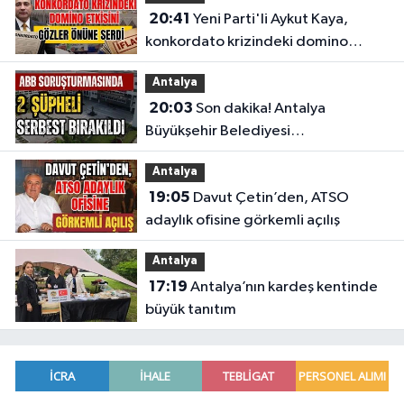
20:41
Yeni Parti'li Aykut Kaya,
konkordato krizindeki domino
etkisini gözler önüne serdi
Antalya
20:03
Son dakika! Antalya
Büyükşehir Belediyesi
soruşturmasında 2 şüpheli serbest
Antalya
bırakıldı
19:05
Davut Çetin’den, ATSO
adaylık ofisine görkemli açılış
Antalya
17:19
Antalya’nın kardeş kentinde
büyük tanıtım