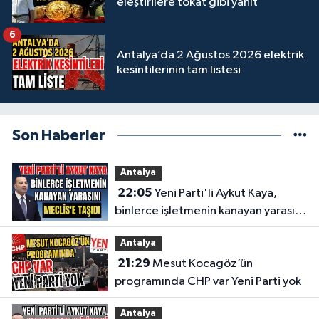
eleştirilere tokat gibi yanıt
6
Antalya’da 2 Ağustos 2026 elektrik
kesintilerinin tam listesi
Son Haberler
Antalya
22:05
Yeni Parti'li Aykut Kaya,
binlerce işletmenin kanayan yarasını
Meclis'e taşıdı
Antalya
21:29
Mesut Kocagöz’ün
programında CHP var Yeni Parti yok
Antalya