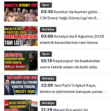
Spor
03:35
Kunduz’da kıymet günü…
CW Enerji Yağlı Güreş Ligi’nin 6.
Etabı öncesi nefesler tutuldu
Antalya
03:00
Antalya’da 8 Ağustos 2026
elektrik kesintilerinin tam listesi
Spor
02:15
Kepezspor’da başkandan
sonra teknik adam da belli oldu
Antalya
22:05
Yeni Parti'li Aykut Kaya,
binlerce işletmenin kanayan yarasını
Meclis'e taşıdı
Antalya
21:29
Mesut Kocagöz’ün