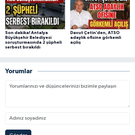
Son dakika! Antalya
Davut Çetin’den, ATSO
Büyükşehir Belediyesi
adaylık ofisine görkemli
soruşturmasında 2 şüpheli
açılış
serbest bırakıldı
Yorumlar