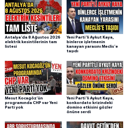
Antalya’da 8 Ağustos 2026
Yeni Parti'li Aykut Kaya,
elektrik kesintilerinin tam
binlerce işletmenin
listesi
kanayan yarasını Meclis'e
taşıdı
Mesut Kocagöz’ün
Yeni Parti'li Aykut Kaya,
programında CHP var Yeni
konkordato krizindeki
Parti yok
domino etkisini gözler
önüne serdi