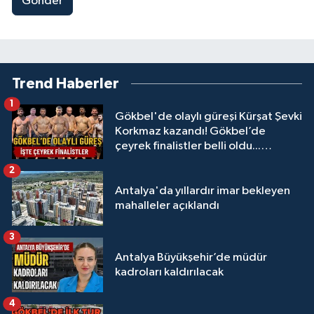
Gönder
Trend Haberler
1
Gökbel'de olaylı güreşi Kürşat Şevki
Korkmaz kazandı! Gökbel’de
çeyrek finalistler belli oldu...
Megastar Ali Gürbüz elendi!
2
Antalya'da yıllardır imar bekleyen
mahalleler açıklandı
3
Antalya Büyükşehir’de müdür
kadroları kaldırılacak
4