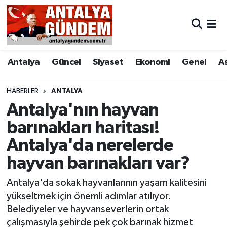
Antalya
Antalya Nöbetçi Eczaneler
Antalya
Güncel
Siyaset
Ekonomi
Genel
A
Asayiş
Antalya Hava Durumu
Bilim & Teknoloji
Antalya Namaz Vakitleri
HABERLER
ANTALYA
Antalya'nın hayvan
Bölge
Antalya Trafik Yoğunluk Haritası
barınakları haritası!
Antalya'da nerelerde
EĞİTİM
Süper Lig Puan Durumu ve Fikstür
hayvan barınakları var?
Ekonomi
Tüm Manşetler
Antalya'da sokak hayvanlarının yaşam kalitesini
Genel
Son Dakika Haberleri
yükseltmek için önemli adımlar atılıyor.
Belediyeler ve hayvanseverlerin ortak
Görüntülü Haber
Haber Arşivi
çalışmasıyla şehirde pek çok barınak hizmet