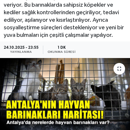
veriyor. Bu barınaklarda sahipsiz köpekler ve
Güncel
kediler sağlık kontrollerinden geçiriliyor, tedavi
ediliyor, aşılanıyor ve kısırlaştırılıyor. Ayrıca
Kültür & Sanat
sosyalleştirme süreçleri destekleniyor ve yeni bir
yuva bulmaları için çeşitli çalışmalar yapılıyor.
Magazin
24.10.2025 - 23:55
1 DK
YAYINLANMA
OKUNMA SÜRESI
Resmi İlan
Sağlık & Yaşam
Siyaset
Spor