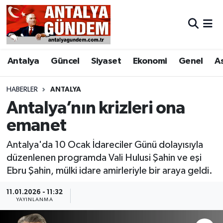
Antalya
Antalya Nöbetçi Eczaneler
Antalya
Güncel
Siyaset
Ekonomi
Genel
A
Asayiş
Antalya Hava Durumu
Bilim & Teknoloji
Antalya Namaz Vakitleri
HABERLER
ANTALYA
Antalya’nın krizleri ona
Bölge
Antalya Trafik Yoğunluk Haritası
emanet
EĞİTİM
Süper Lig Puan Durumu ve Fikstür
Antalya'da 10 Ocak İdareciler Günü dolayısıyla
düzenlenen programda Vali Hulusi Şahin ve eşi
Ekonomi
Tüm Manşetler
Ebru Şahin, mülki idare amirleriyle bir araya geldi.
Genel
Son Dakika Haberleri
11.01.2026 - 11:32
YAYINLANMA
Görüntülü Haber
Haber Arşivi