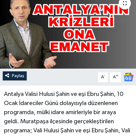
Güncel
Kültür & Sanat
Magazin
Resmi İlan
Sağlık & Yaşam
Paylaş
-
+
A
A
Siyaset
Antalya Valisi Hulusi Şahin ve eşi Ebru Şahin, 10
Ocak İdareciler Günü dolayısıyla düzenlenen
Spor
programda, mülki idare amirleriyle bir araya
geldi. Muratpaşa ilçesinde gerçekleştirilen
programa; Vali Hulusi Şahin ve eşi Ebru Şahin, Vali