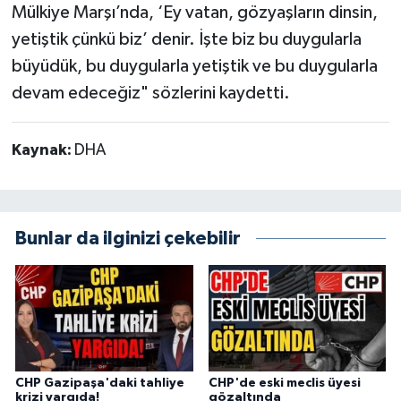
Mülkiye Marşı’nda, ‘Ey vatan, gözyaşların dinsin,
yetiştik çünkü biz’ denir. İşte biz bu duygularla
büyüdük, bu duygularla yetiştik ve bu duygularla
devam edeceğiz" sözlerini kaydetti.
Kaynak:
DHA
Bunlar da ilginizi çekebilir
CHP Gazipaşa'daki tahliye
CHP'de eski meclis üyesi
krizi yargıda!
gözaltında