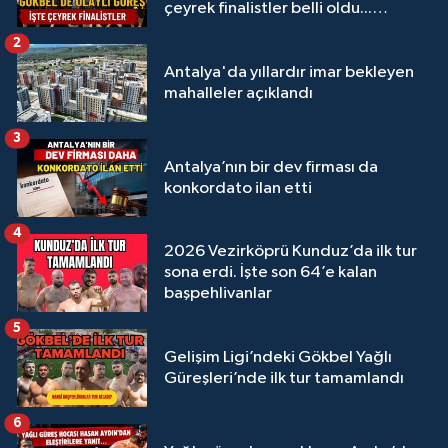
çeyrek finalistler belli oldu...
Megastar Ali Gürbüz elendi!
2
Antalya'da yıllardır imar bekleyen
mahalleler açıklandı
3
Antalya’nın bir dev firması da
konkordato ilan etti
4
2026 Vezirköprü Kunduz’da ilk tur
sona erdi. İşte son 64’e kalan
başpehlivanlar
5
Gelişim Ligi’ndeki Gökbel Yağlı
Güreşleri’nde ilk tur tamamlandı
6