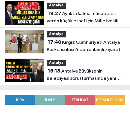
Antalya
19:27
Ayakta kalma mücadelesi
veren küçük esnaf için Milletvekili
Kaya'dan Meclis'te çağrı
Antalya
17:40
Kırgız Cumhuriyeti Antalya
Başkonsolosu’ndan anlamlı ziyaret
Antalya
16:18
Antalya Büyükşehir
Belediyesi soruşturmasında yeni
gelişme