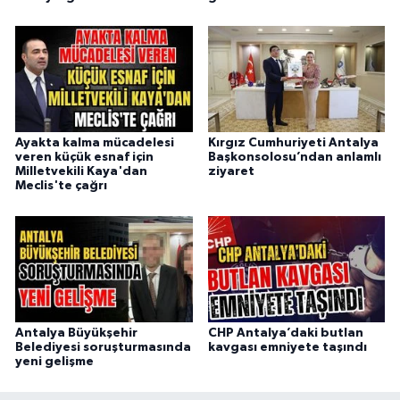
Ayakta kalma mücadelesi
Kırgız Cumhuriyeti Antalya
veren küçük esnaf için
Başkonsolosu’ndan anlamlı
Milletvekili Kaya'dan
ziyaret
Meclis'te çağrı
Antalya Büyükşehir
CHP Antalya’daki butlan
Belediyesi soruşturmasında
kavgası emniyete taşındı
yeni gelişme