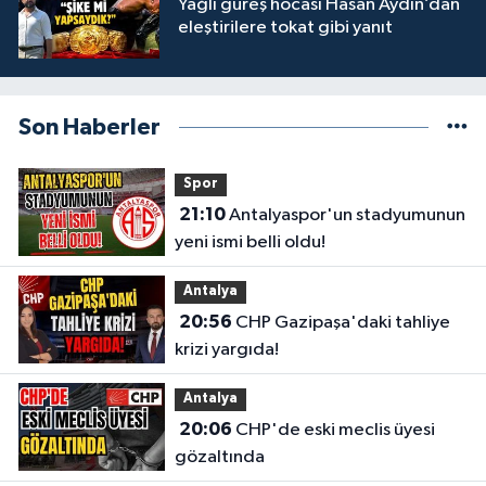
Yağlı güreş hocası Hasan Aydın’dan
eleştirilere tokat gibi yanıt
Son Haberler
Spor
21:10
Antalyaspor'un stadyumunun
yeni ismi belli oldu!
Antalya
20:56
CHP Gazipaşa'daki tahliye
krizi yargıda!
Antalya
20:06
CHP'de eski meclis üyesi
gözaltında