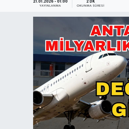
21.01.2026 - 01:00
2 DK
YAYINLANMA
OKUNMA SÜRESI
Güncel
Kültür & Sanat
Magazin
Resmi İlan
Sağlık & Yaşam
Siyaset
Spor