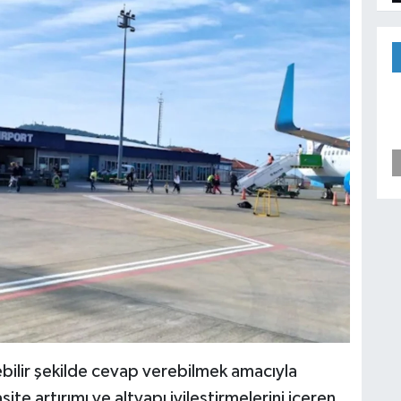
ebilir şekilde cevap verebilmek amacıyla
e artırımı ve altyapı iyileştirmelerini içeren