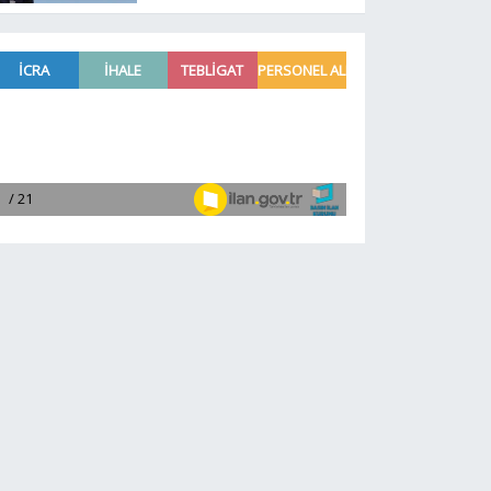
işletmenin kanayan
yarasını Meclis'e taşıdı