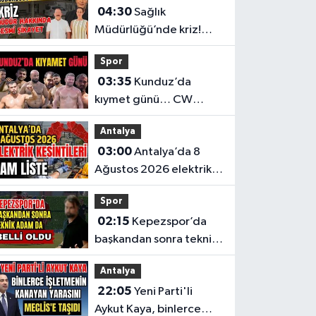
04:30
Sağlık
Müdürlüğü’nde kriz!
Müdür hakkında resmi
Spor
şikayet
03:35
Kunduz’da
kıymet günü… CW
Enerji Yağlı Güreş
Antalya
Ligi’nin 6. Etabı öncesi
03:00
Antalya’da 8
nefesler tutuldu
Ağustos 2026 elektrik
kesintilerinin tam listesi
Spor
02:15
Kepezspor’da
başkandan sonra teknik
adam da belli oldu
Antalya
22:05
Yeni Parti'li
Aykut Kaya, binlerce