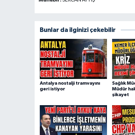
Muhabir:
SERCAN AYTIŞ
Bunlar da ilginizi çekebilir
Antalya nostalji tramvayını
Sağlık Mü
geri istiyor
Müdür hak
şikayet