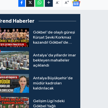
-
+
A
A
Trend Haberler
Gökbel'de olaylı güreşi
Kürşat Şevki Korkmaz
kazandı! Gökbel’de
çeyrek finalistler belli
oldu... Megastar Ali
Antalya'da yıllardır imar
Gürbüz elendi!
bekleyen mahalleler
açıklandı
Antalya Büyükşehir’de
müdür kadroları
kaldırılacak
Gelişim Ligi’ndeki
Gökbel Yağlı