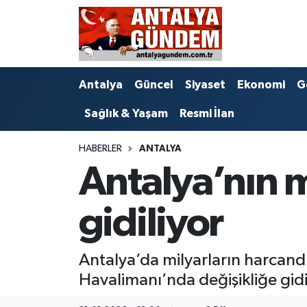
Antalya
Antalya Nöbetçi Eczaneler
Antalya
Güncel
Siyaset
Ekonomi
G
Asayiş
Antalya Hava Durumu
Sağlık & Yaşam
Resmi İlan
Bilim & Teknoloji
Antalya Namaz Vakitleri
HABERLER
ANTALYA
Bölge
Antalya Trafik Yoğunluk Haritası
Antalya’nın m
EĞİTİM
Süper Lig Puan Durumu ve Fikstür
gidiliyor
Ekonomi
Tüm Manşetler
Antalya’da milyarların harcand
Genel
Son Dakika Haberleri
Havalimanı’nda değişikliğe gidil
Görüntülü Haber
Haber Arşivi