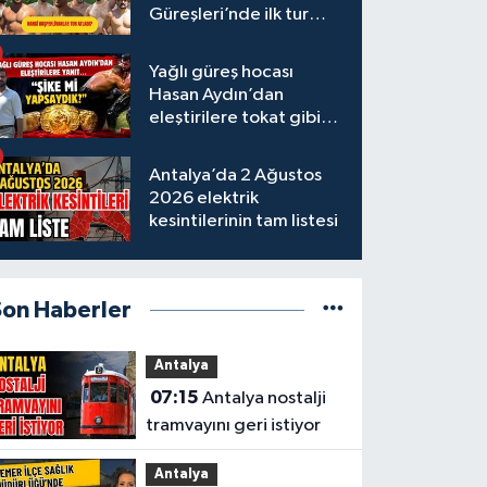
Güreşleri’nde ilk tur
tamamlandı
Yağlı güreş hocası
Hasan Aydın’dan
eleştirilere tokat gibi
yanıt
Antalya’da 2 Ağustos
2026 elektrik
kesintilerinin tam listesi
Son Haberler
Antalya
07:15
Antalya nostalji
tramvayını geri istiyor
Antalya