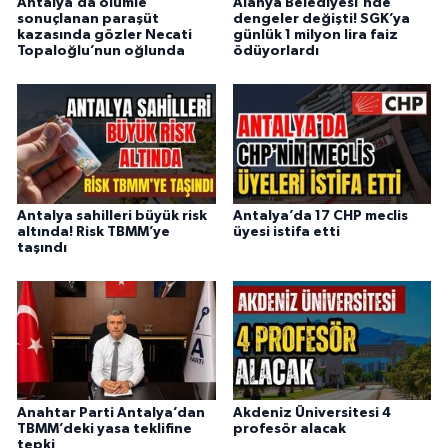
Antalya’da ölümle
Alanya Belediyesi'nde
sonuçlanan paraşüt
dengeler değişti! SGK’ya
kazasında gözler Necati
günlük 1 milyon lira faiz
Topaloğlu’nun oğlunda
ödüyorlardı
Antalya sahilleri büyük risk
Antalya’da 17 CHP meclis
altında! Risk TBMM’ye
üyesi istifa etti
taşındı
Anahtar Parti Antalya’dan
Akdeniz Üniversitesi 4
TBMM’deki yasa teklifine
profesör alacak
tepki