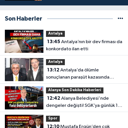
Son Haberler
Antalya
13:45
Antalya’nın bir dev firması da
konkordato ilan etti
Antalya
13:12
Antalya’da ölümle
sonuçlanan paraşüt kazasında
gözler Necati Topaloğlu’nun
Alanya Son Dakika Haberleri
oğlunda
12:42
Alanya Belediyesi'nde
dengeler değişti! SGK’ya günlük 1
milyon lira faiz ödüyorlardı
Spor
12:10
Mustafa Ergün’den çok