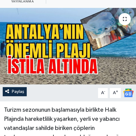
YAYINLANMA
Güncel
Kültür & Sanat
Magazin
Resmi İlan
Sağlık & Yaşam
Siyaset
Paylaş
-
+
A
A
Spor
Turizm sezonunun başlamasıyla birlikte Halk
Plajında hareketlilik yaşarken, yerli ve yabancı
vatandaşlar sahilde biriken çöplerin