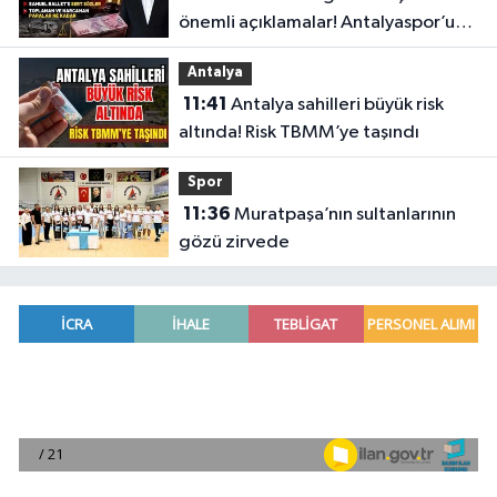
önemli açıklamalar! Antalyaspor’un
merak edilenlerini anlattı
Antalya
11:41
Antalya sahilleri büyük risk
altında! Risk TBMM’ye taşındı
Spor
11:36
Muratpaşa’nın sultanlarının
gözü zirvede