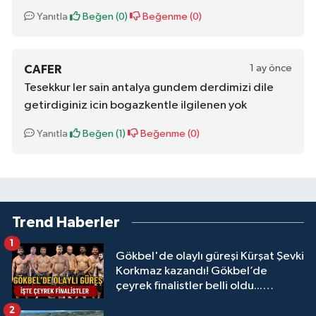
Yanıtla
Beğen (
0
)
Beğenme (
0
)
1 ay önce
CAFER
Tesekkur ler sain antalya gundem derdimizi dile
getirdiginiz icin bogazkentle ilgilenen yok
Yanıtla
Beğen (
1
)
Beğenme (
0
)
Trend Haberler
1
Gökbel'de olaylı güreşi Kürşat Şevki
Korkmaz kazandı! Gökbel’de
çeyrek finalistler belli oldu...
Megastar Ali Gürbüz elendi!
2