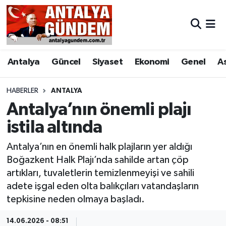
Antalya
Antalya Nöbetçi Eczaneler
Antalya
Güncel
Siyaset
Ekonomi
Genel
A
Asayiş
Antalya Hava Durumu
Bilim & Teknoloji
Antalya Namaz Vakitleri
HABERLER
ANTALYA
Antalya’nın önemli plajı
Bölge
Antalya Trafik Yoğunluk Haritası
istila altında
EĞİTİM
Süper Lig Puan Durumu ve Fikstür
Antalya’nın en önemli halk plajların yer aldığı
Boğazkent Halk Plajı’nda sahilde artan çöp
Ekonomi
Tüm Manşetler
artıkları, tuvaletlerin temizlenmeyişi ve sahili
adete işgal eden olta balıkçıları vatandaşların
Genel
Son Dakika Haberleri
tepkisine neden olmaya başladı.
Görüntülü Haber
Haber Arşivi
14.06.2026 - 08:51