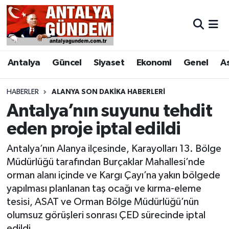
Antalya
Antalya Nöbetçi Eczaneler
Antalya
Güncel
Siyaset
Ekonomi
Genel
A
Asayiş
Antalya Hava Durumu
Bilim & Teknoloji
Antalya Namaz Vakitleri
HABERLER
ALANYA SON DAKIKA HABERLERI
Antalya’nın suyunu tehdit
Bölge
Antalya Trafik Yoğunluk Haritası
eden proje iptal edildi
EĞİTİM
Süper Lig Puan Durumu ve Fikstür
Antalya’nın Alanya ilçesinde, Karayolları 13. Bölge
Müdürlüğü tarafından Burçaklar Mahallesi’nde
Ekonomi
Tüm Manşetler
orman alanı içinde ve Kargı Çayı’na yakın bölgede
yapılması planlanan taş ocağı ve kırma-eleme
Genel
Son Dakika Haberleri
tesisi, ASAT ve Orman Bölge Müdürlüğü’nün
olumsuz görüşleri sonrası ÇED sürecinde iptal
Görüntülü Haber
Haber Arşivi
edildi.