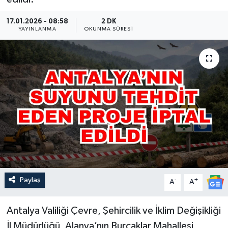
Güncel
17.01.2026 - 08:58
2 DK
YAYINLANMA
OKUNMA SÜRESI
Kültür & Sanat
Magazin
Resmi İlan
Sağlık & Yaşam
Siyaset
Spor
Paylaş
-
+
A
A
Antalya Valiliği Çevre, Şehircilik ve İklim Değişikliği
İl Müdürlüğü, Alanya’nın Burçaklar Mahallesi