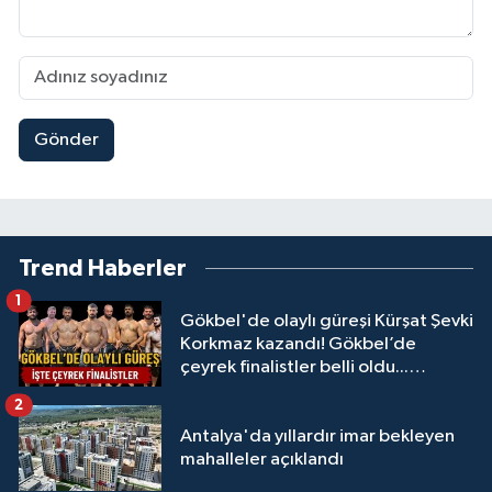
Gönder
Trend Haberler
1
Gökbel'de olaylı güreşi Kürşat Şevki
Korkmaz kazandı! Gökbel’de
çeyrek finalistler belli oldu...
Megastar Ali Gürbüz elendi!
2
Antalya'da yıllardır imar bekleyen
mahalleler açıklandı