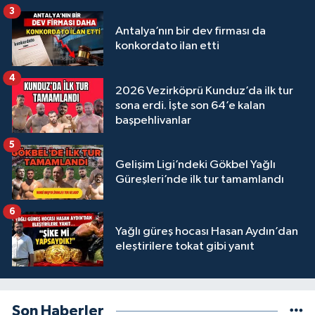
3
Antalya’nın bir dev firması da
konkordato ilan etti
4
2026 Vezirköprü Kunduz’da ilk tur
sona erdi. İşte son 64’e kalan
başpehlivanlar
5
Gelişim Ligi’ndeki Gökbel Yağlı
Güreşleri’nde ilk tur tamamlandı
6
Yağlı güreş hocası Hasan Aydın’dan
eleştirilere tokat gibi yanıt
Son Haberler