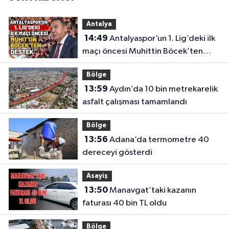
Antalya
14:49
Antalyaspor’un 1. Lig’deki ilk
maçı öncesi Muhittin Böcek’ten
destek
Bölge
13:59
Aydın’da 10 bin metrekarelik
asfalt çalışması tamamlandı
Bölge
13:56
Adana’da termometre 40
dereceyi gösterdi
Asayiş
13:50
Manavgat’taki kazanın
faturası 40 bin TL oldu
Bölge