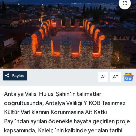
Güncel
Kültür & Sanat
Magazin
Resmi İlan
Sağlık & Yaşam
Paylaş
-
+
A
A
Siyaset
Antalya Valisi Hulusi Şahin'in talimatları
doğrultusunda, Antalya Valiliği YİKOB Taşınmaz
Spor
Kültür Varlıklarının Korunmasına Ait Katkı
Payı'ndan ayrılan ödenekle hayata geçirilen proje
kapsamında, Kaleiçi'nin kalbinde yer alan tarihi