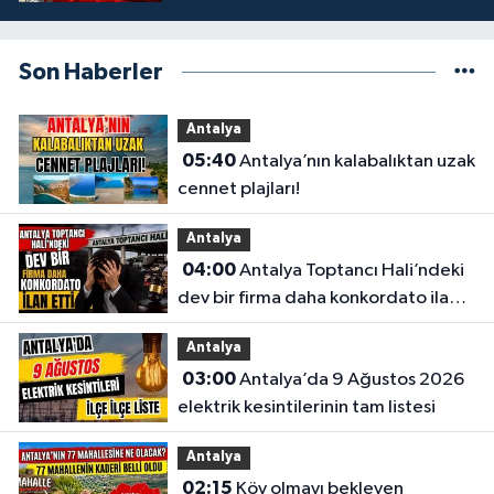
Son Haberler
Antalya
05:40
Antalya’nın kalabalıktan uzak
cennet plajları!
Antalya
04:00
Antalya Toptancı Hali’ndeki
dev bir firma daha konkordato ilan
etti
Antalya
03:00
Antalya’da 9 Ağustos 2026
elektrik kesintilerinin tam listesi
Antalya
02:15
Köy olmayı bekleyen