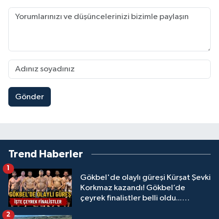
Gönder
Trend Haberler
1
Gökbel'de olaylı güreşi Kürşat Şevki
Korkmaz kazandı! Gökbel’de
çeyrek finalistler belli oldu...
Megastar Ali Gürbüz elendi!
2