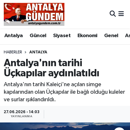
Antalya
Antalya Nöbetçi Eczaneler
Antalya
Güncel
Siyaset
Ekonomi
Genel
A
Asayiş
Antalya Hava Durumu
Bilim & Teknoloji
Antalya Namaz Vakitleri
HABERLER
ANTALYA
Antalya'nın tarihi
Bölge
Antalya Trafik Yoğunluk Haritası
Üçkapılar aydınlatıldı
EĞİTİM
Süper Lig Puan Durumu ve Fikstür
Antalya'nın tarihi Kaleiçi'ne açılan simge
kapılarından olan Üçkapılar ile bağlı olduğu kuleler
Ekonomi
Tüm Manşetler
ve surlar ışıklandırıldı.
Genel
Son Dakika Haberleri
27.06.2026 - 14:03
YAYINLANMA
Görüntülü Haber
Haber Arşivi