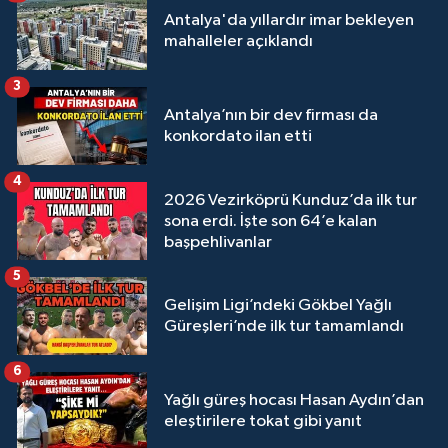
Antalya'da yıllardır imar bekleyen
mahalleler açıklandı
3
Antalya’nın bir dev firması da
konkordato ilan etti
4
2026 Vezirköprü Kunduz’da ilk tur
sona erdi. İşte son 64’e kalan
başpehlivanlar
5
Gelişim Ligi’ndeki Gökbel Yağlı
Güreşleri’nde ilk tur tamamlandı
6
Yağlı güreş hocası Hasan Aydın’dan
eleştirilere tokat gibi yanıt