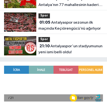
Antalya’nın 77 mahallesinin kaderi
belli oldu
Spor
01:05
Antalyaspor sezonun ilk
maçında Keçiörengücü’nü ağırlıyor
Spor
21:10
Antalyaspor'un stadyumunun
yeni ismi belli oldu!